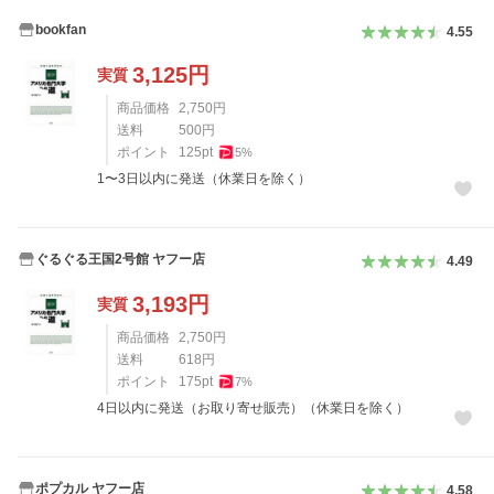
bookfan
4.55
3,125
円
実質
商品価格
2,750
円
送料
500
円
ポイント
125
pt
5
%
1〜3日以内に発送（休業日を除く）
ぐるぐる王国2号館 ヤフー店
4.49
3,193
円
実質
商品価格
2,750
円
送料
618
円
ポイント
175
pt
7
%
4日以内に発送（お取り寄せ販売）（休業日を除く）
ポプカル ヤフー店
4.58