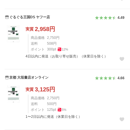
ぐるぐる王国DS ヤフー店
4.49
2,958
円
実質
商品価格
2,750
円
送料
508
円
ポイント
300
pt
12
%
4日以内に発送（お取り寄せ販売）（休業日を除く）
京都 大垣書店オンライン
4.66
3,125
円
実質
商品価格
2,750
円
送料
500
円
ポイント
125
pt
5
%
1〜2日以内に発送（休業日を除く）