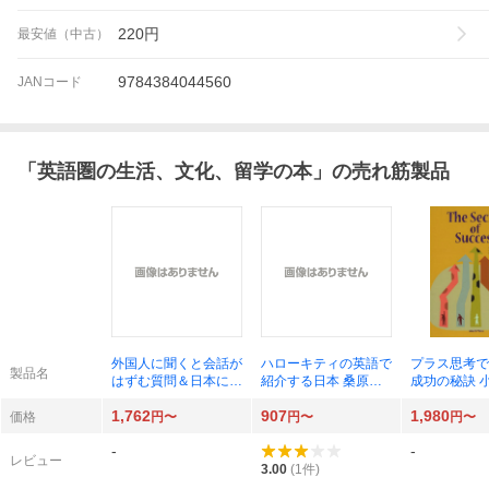
220
円
最安値（中古）
9784384044560
JANコード
「
英語圏の生活、文化、留学の本
」の売れ筋製品
外国人に聞くと会話が
ハローキティの英語で
プラス思考で
製品名
はずむ質問＆日本につ
紹介する日本 桑原功
成功の秘訣 
いてよく聞かれる質問
次／著
子 著 Ｂ
1,762
907
1,980
２００ 会話のキャッ
英文校閲
価格
円〜
円〜
円〜
チボールのための、外
-
-
国人観光客と話しやす
レビュー
いトピックあれこれ
3.00
(
1
件)
森田正康／著 安藤航