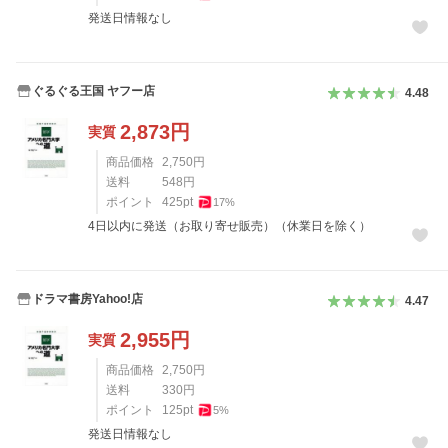
発送日情報なし
ぐるぐる王国 ヤフー店
4.48
2,873
円
実質
商品価格
2,750
円
送料
548
円
ポイント
425
pt
17
%
4日以内に発送（お取り寄せ販売）（休業日を除く）
ドラマ書房Yahoo!店
4.47
2,955
円
実質
商品価格
2,750
円
送料
330
円
ポイント
125
pt
5
%
発送日情報なし