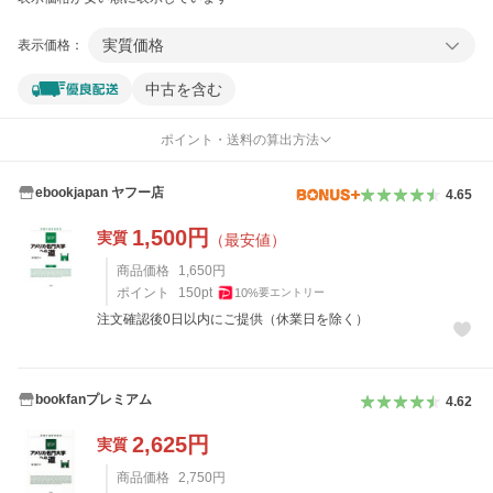
実質価格
表示価格：
中古を含む
ポイント・送料の算出方法
ebookjapan ヤフー店
4.65
1,500
円
実質
（最安値）
商品価格
1,650
円
ポイント
150
pt
10
%
要エントリー
注文確認後0日以内にご提供（休業日を除く）
bookfanプレミアム
4.62
2,625
円
実質
商品価格
2,750
円