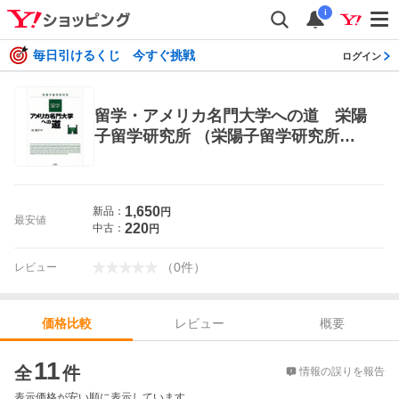
i
毎日引けるくじ 今すぐ挑戦
ログイン
留学・アメリカ名門大学への道 栄陽
子留学研究所 （栄陽子留学研究所）
栄陽子／著 英語圏の生活、文化、留
学の本
1,650
新品：
円
最安値
220
中古：
円
（
0
件
）
レビュー
レビュー
概要
価格比較
価格比較
11
全
件
情報の誤りを報告
表示価格が安い順に表示しています