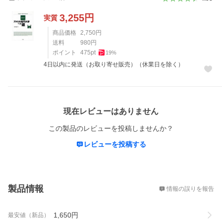
3,255
円
実質
商品価格
2,750
円
送料
980
円
ポイント
475
pt
19
%
4日以内に発送（お取り寄せ販売）（休業日を除く）
レビュー
現在レビューはありません
この製品のレビューを投稿しませんか？
レビューを投稿する
概要
製品情報
情報の誤りを報告
1,650
円
最安値（新品）