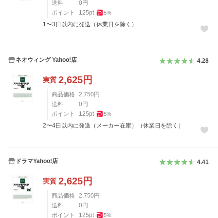
送料
0
円
ポイント
125
pt
5
%
1〜3日以内に発送（休業日を除く）
ネオウィング Yahoo!店
4.28
2,625
円
実質
商品価格
2,750
円
送料
0
円
ポイント
125
pt
5
%
2〜4日以内に発送（メーカー在庫）（休業日を除く）
ドラマYahoo!店
4.41
2,625
円
実質
商品価格
2,750
円
送料
0
円
ポイント
125
pt
5
%