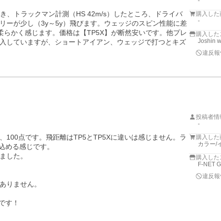
-
き、トラックマン計測（HS 42m/s）したところ、ドライバ
購入した
-
リーが少し（3y～5y）飛びます。ウェッジのスピン性能に差
が柔らかく感じます。価格は【TP5X】が断然安いです。他プレ
購入した
Joshin 
入していますが、ショートアイアン、ウェッジで打つとキズ
違反報
投稿者情
-
100点です。飛距離はTP5とTP5Xに違いは感じません。ラ
購入した
カラー/
込める感じです。

ました。

購入した
F-NET 
違反報
ありません。

です！
