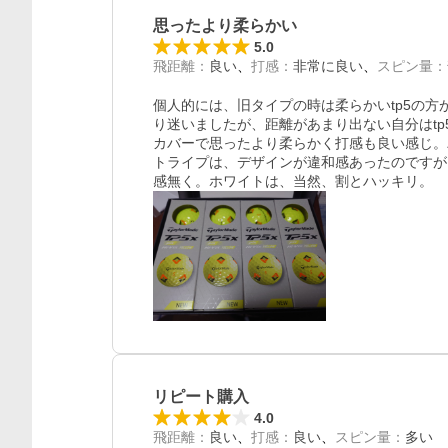
思ったより柔らかい
5.0
飛距離
：
良い
打感
：
非常に良い
スピン量
：
個人的には、旧タイプの時は柔らかいtp5の
り迷いましたが、距離があまり出ない自分はtp
カバーで思ったより柔らかく打感も良い感じ。
トライプは、デザインが違和感あったのですが
感無く。ホワイトは、当然、割とハッキリ。
リピート購入
4.0
飛距離
：
良い
打感
：
良い
スピン量
：
多い