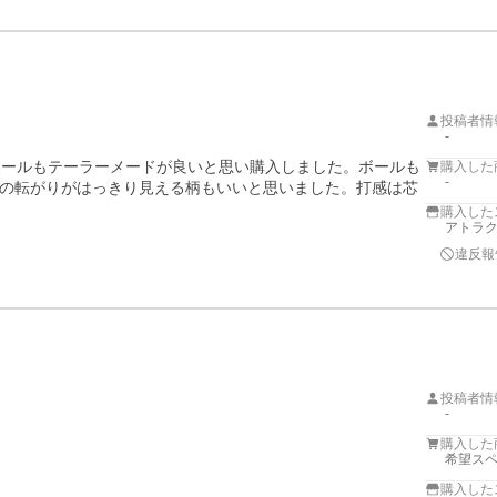
投稿者情
-
、ボールもテーラーメードが良いと思い購入しました。ボールも
購入した
-
の転がりがはっきり見える柄もいいと思いました。打感は芯
購入した
アトラ
違反報
投稿者情
-
購入した
希望スペ
購入した