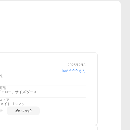
2025/12/18
luc********
さん
報
商品
イエロー、サイズ/ダース
ストア
ーメイドゴルフ
告
いいね
0