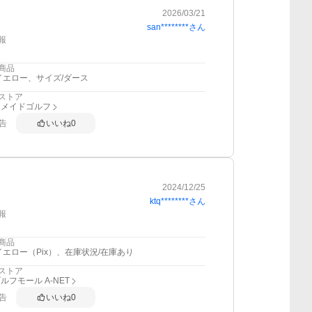
2026/03/21
san********
さん
報
商品
イエロー、サイズ/ダース
ストア
ーメイドゴルフ
告
いいね
0
2024/12/25
ktq********
さん
報
商品
イエロー（Pix）、在庫状況/在庫あり
ストア
ルフモール A-NET
告
いいね
0