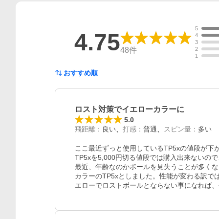
5
4.75
4
3
48
件
2
1
おすすめ順
ロスト対策でイエローカラーに
5.0
飛距離
：
良い
打感
：
普通
スピン量
：
多い
ここ最近ずっと使用しているTP5xの値段が
TP5xを5,000円切る値段では購入出来ないの
最近、年齢なのかボールを見失うことが多くな
カラーのTP5xとしました。性能が変わる訳
エローでロストボールとならない事になれば、