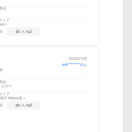
商品
ストア
web
告
いいね
2
2026/07/30
yuh********
さん
報
商品
イエロー
ストア
GOLF Yahoo!店
告
いいね
0