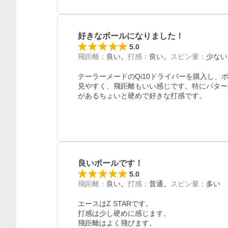
好きなボールになりました！
5.0
飛距離
：
良い
打感
：
良い
スピン量
：
少ない
テーラーメードのQi10ドライバーを購入し
見やすく、飛距離もいい感じです。特にパター
があるちょいと硬めで好きな打感です。
良いボールです！
5.0
飛距離
：
良い
打感
：
普通
スピン量
：
多い
エースはZ STARです。

打感は少し硬めに感じます。

飛距離はよく飛びます。
