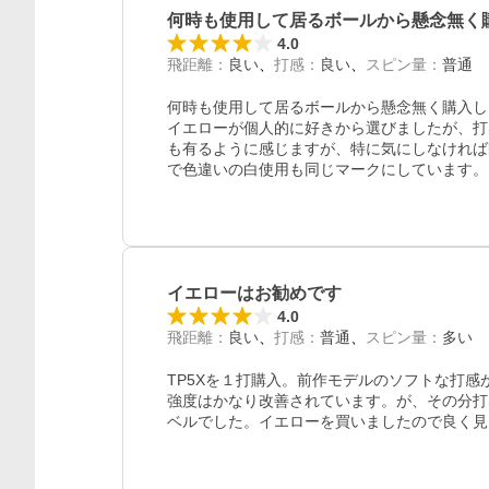
何時も使用して居るボールから懸念無く
4.0
飛距離
：
良い
打感
：
良い
スピン量
：
普通
何時も使用して居るボールから懸念無く購入し
イエローが個人的に好きから選びましたが、打
も有るように感じますが、特に気にしなければ
で色違いの白使用も同じマークにしています。
イエローはお勧めです
4.0
飛距離
：
良い
打感
：
普通
スピン量
：
多い
TP5Xを１打購入。前作モデルのソフトな打感
強度はかなり改善されています。が、その分打
ベルでした。イエローを買いましたので良く見