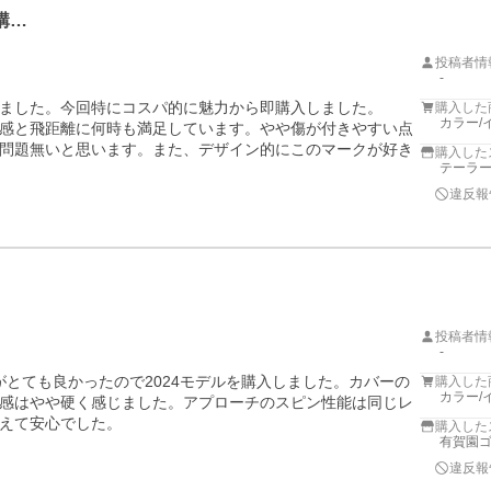
購…
投稿者情
-
ました。今回特にコスパ的に魅力から即購入しました。

購入した
カラー/
感と飛距離に何時も満足しています。やや傷が付きやすい点
問題無いと思います。また、デザイン的にこのマークが好き
購入した
テーラ
違反報
投稿者情
-
がとても良かったので2024モデルを購入しました。カバーの
購入した
カラー/
感はやや硬く感じました。アプローチのスピン性能は同じレ
えて安心でした。
購入した
有賀園ゴ
違反報