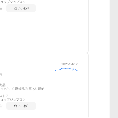
ショップジョプロ
告
いいね
0
2025/04/12
gmy********
さん
報
商品
ック/*、在庫状況/在庫あり即納
ストア
ショップジョプロ
告
いいね
1