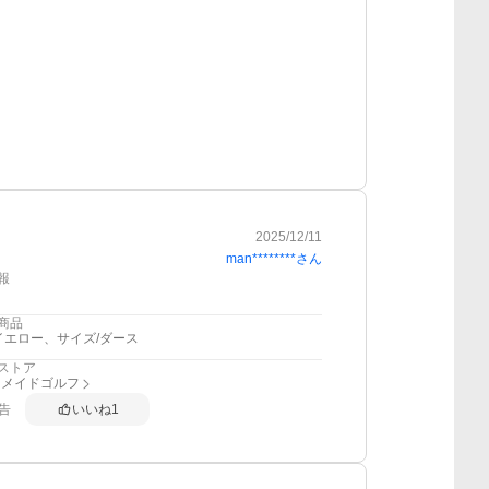
2025/12/11
man********
さん
報
商品
イエロー、サイズ/ダース
ストア
ーメイドゴルフ
告
いいね
1