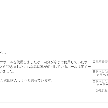
メ…
投稿者情
のボールを使用しましたが、自分が今まで使用していたボー
-
とができました。ちなみに私が使用しているボールは某メー
いました。

購入した
カラー/
また次回購入しようと思っています。
購入した
テーラ
違反報