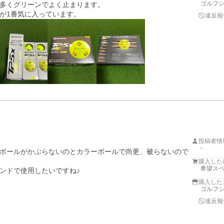
ゴルフ
多くグリーンでよく止まります。

が1番気に入っています。
違反報
投稿者情
-
ボールがかぶらないのとカラーボールで尚更、被らないので
購入した
希望スペ
ンドで使用したいですね♪
購入した
ゴルフ
違反報