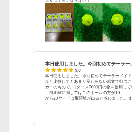
目立つ！無くならない！
本日使用しました。今回初めてテーラー
5.0
本日使用しました。今回初めてテーラーメイド
ルと比較してもあまり変わらない感覚で打つこ
カーのもので、1ダース7000円の物を使用して
レビュー
　飛距離に関してはこのボールの方が10

から20ヤードは飛距離が出ると感じました。