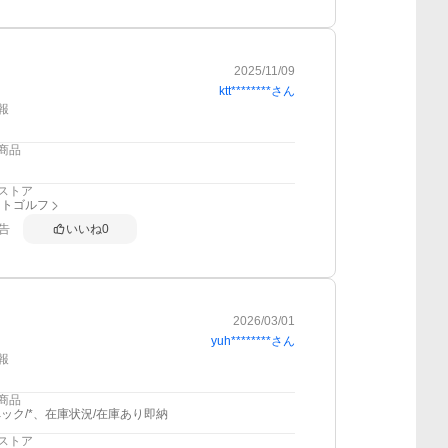
2025/11/09
ktt********
さん
報
商品
ストア
クトゴルフ
告
いいね
0
2026/03/01
yuh********
さん
報
商品
ック/*、在庫状況/在庫あり即納
ストア