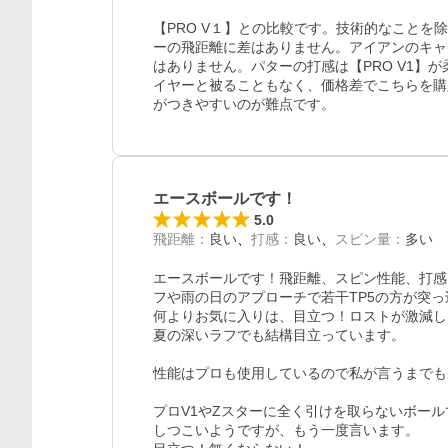
【PRO V１】との比較です。技術的なことを除
ーの飛距離に差はありません。アイアンのキャ
はありません。パターの打感は【PRO V1】
イヤーと被ることもなく、価格差でこちらを購
がつきやすいのが難点です。
エースボールです！
5.0
飛距離
：
良い
打感
：
良い
スピン量
：
多い
エースボールです！飛距離、スピン性能、打感、
フや雨の日のアプローチで若干TP5の方が突っ
何よりお気に入りは、目立つ！ロストが激減し
夏の深いラフでも結構目立っています。

性能はプロも使用しているので私が言うまでも
プロV1やZスターに全く引けを取らないボール
しつこいようですが、もう一度言います。
