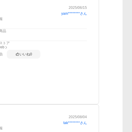
2025/06/15
yam********
さん
報
商品
ストア
web
告
いいね
0
2025/08/04
tak********
さん
報