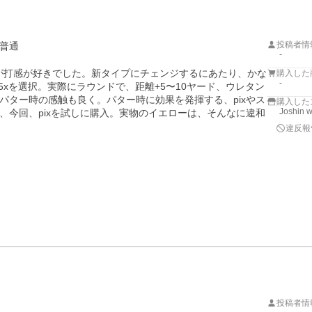
投稿者情
普通
-
方が打感が好きでした。新タイプにチェンジするにあたり、かな
購入した
-
5xを選択。実際にラウンドで、距離+5〜10ヤード、ウレタン
パター時の感触も良く。パター時に効果を発揮する、pixやス
購入した
Joshin 
、今回、pixを試しに購入。実物のイエローは、そんなに違和
違反報
投稿者情