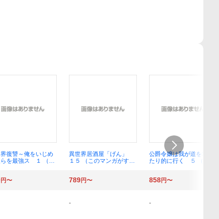
世界復讐～俺をいじめ
異世界居酒屋「げん」
公爵令嬢は我が道を場当
らを最強ス １ （ガ
１５ （このマンガがすご
たり的に行く ５ （ブシ
ガンコミックスＵ
い！ｃｏｍｉｃｓ） 碓井
ロードコミックス） 高瀬
） せなか太郎
ツカサ／漫画 蝉川夏哉
雛／漫画 ぽよ子／原
0
789
858
円〜
円〜
円〜
／原作
作 にもし／キャラクタ
ー原案
-
-