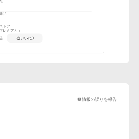
報
商品
ストア
anプレミアム
告
いいね
0
情報の誤りを報告