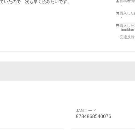
投稿者情
ていたので　次も早く読みたいです。
-
購入した
-
購入した
bookf
違反報
JANコード
9784868540076