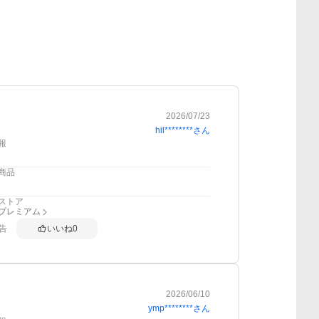
2026/07/23
hil********
さん
報
商品
ストア
anプレミアム
告
いいね
0
2026/06/10
ymp********
さん