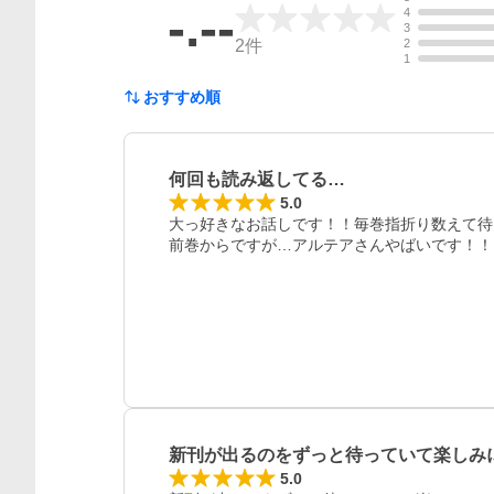
-.--
4
3
2
件
2
1
おすすめ順
何回も読み返してる…
5.0
大っ好きなお話しです！！毎巻指折り数えて待
前巻からですが…アルテアさんやばいです！！
レビュー
新刊が出るのをずっと待っていて楽しみ
5.0