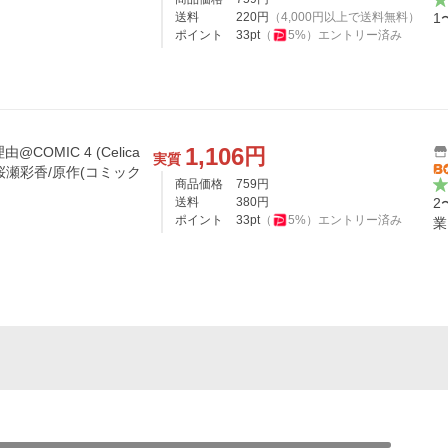
送料
220
円
（
4,000
円以上で送料無料）
1
ポイント
33
pt
（
5
%）
エントリー済み
1,106
円
COMIC 4 (Celica
実質
桜瀬彩香/原作(コミック
商品価格
759
円
送料
380
円
2
ポイント
33
pt
（
5
%）
エントリー済み
業