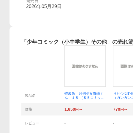
発売日
2026年05月29日
「
少年コミック（小中学生）その他
」の売れ
概要
特装版 月刊少女野崎く
月刊少女野
製品名
ん １８ （ＳＥコミック
（ガンガン
スプレミアム） 椿いづみ
ＮＬＩＮＥ
1,650
770
価格
円〜
円〜
レビュー
-
-