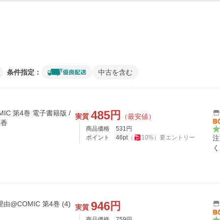
条件指定：
中古を含む
485
円
C 第4巻 電子書籍版 /
実質
（最安値）
彩香
商品価格
531
円
ポイント
46
pt
（
10
%）
要エントリー
注
く
946
円
@COMIC 第4巻 (4)
実質
商品価格
759
円