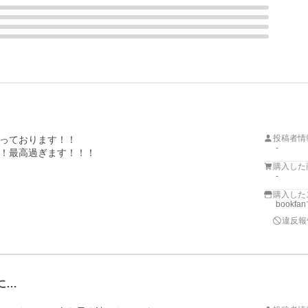
投稿者情
っております！！

-
！最高過ぎます！！！
購入した
-
購入した
bookf
違反報
に…