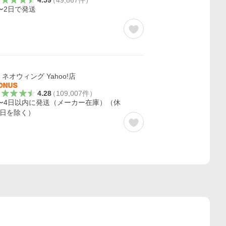
4.59
（
49,867
件
）
〜2日で発送
ネオウィング Yahoo!店
4.28
（
109,007
件
）
〜4日以内に発送（メーカー在庫）（休
日を除く）