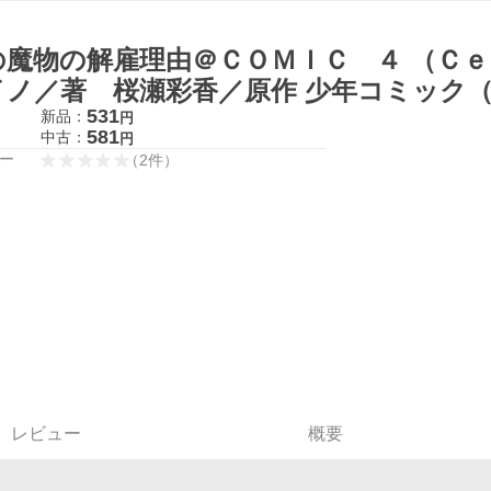
の魔物の解雇理由＠ＣＯＭＩＣ ４ （Ｃｅ
イノ／著 桜瀬彩香／原作 少年コミック
531
新品：
円
581
中古：
円
ー
（
2
件
）
レビュー
概要