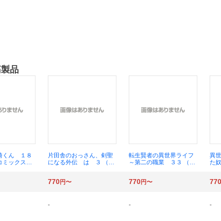
筋製品
崎くん １８
片田舎のおっさん、剣聖
転生賢者の異世界ライフ
異
コミックスＯ
になる外伝 は ３ （ガ
～第二の職業 ３３ （ガ
た奴
） 椿いづみ
ンガンコミックスＵ
ンガンコミックスＵ
ン
Ｐ！） 佐賀崎しげる
Ｐ！） 進行諸島
Ｐ！
770
770
77
円〜
円〜
-
-
-