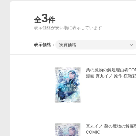
3
全
件
表示価格が安い順に表示しています
表示価格：
実質価格
薬の魔物の解雇理由@COMI
漫画:真丸イノ 原作:桜瀬
価格比較
真丸イノ 薬の魔物の解雇理由
COMIC