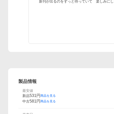
新刊が出るのをずっと待っていて　楽しみにし
製品情報
最安値
531
円
新品
商品を見る
581
円
中古
商品を見る