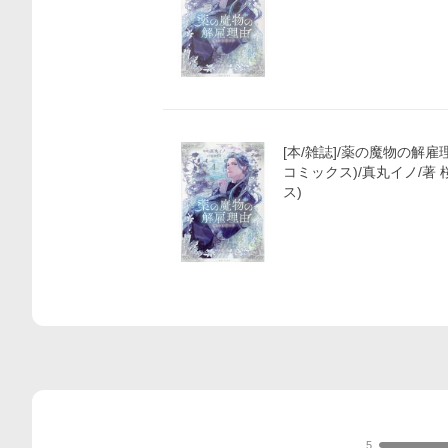
[本/雑誌]/薬の魔物の解雇理由@
コミックス)/真丸イノ/著 
ス)
5