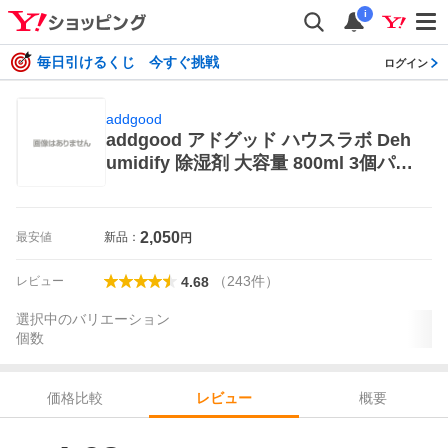
i
毎日引けるくじ 今すぐ挑戦
ログイン
addgood
addgood アドグッド ハウスラボ Deh
umidify 除湿剤 大容量 800ml 3個パッ
ク×3セット 除湿、乾燥剤
2,050
最安値
新品：
円
（
243
件
）
レビュー
4.68
選択中のバリエーション
個数
価格比較
概要
レビュー
レビュー