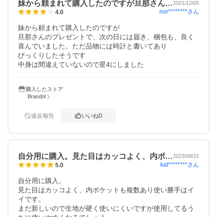
妹から頼まれて購入したのですが旦那さん…
2021/12/05
nor********
さん
4.0
妹から頼まれて購入したのですが

旦那さんのプレゼントで、次の日には届き、梱包も、良く

喜んでいました。ただ品物には時計と書いてあり

びっくりしたそうです

中身は間違えていないので星4にしました
購入したストア
Brandol
違反報告
いいね
0
自分用に購入。見た目はカッコよく、内ポ…
2023/08/21
kat********
さん
5.0
自分用に購入。

見た目はカッコよく、内ポケットも複数あり使い勝手はイ
イです。

まだ新しいので生地が硬く使いにくいですが使用してるう