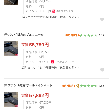
商品価格
64,170
円
送料
0
円
ポイント
11,693
pt
20
%
要エントリー
14時までの注文で当日発送（休業日を除く）
バッグ 財布のプルミエール
4.47
55,789
円
実質
商品価格
62,650
円
送料
0
円
ポイント
6,861
pt
12
%
要エントリー
13時までの注文で当日発送（休業日を除く）
ブランド雑貨 ワールドインポート
4.55
57,862
円
実質
商品価格
67,030
円
送料
0
円