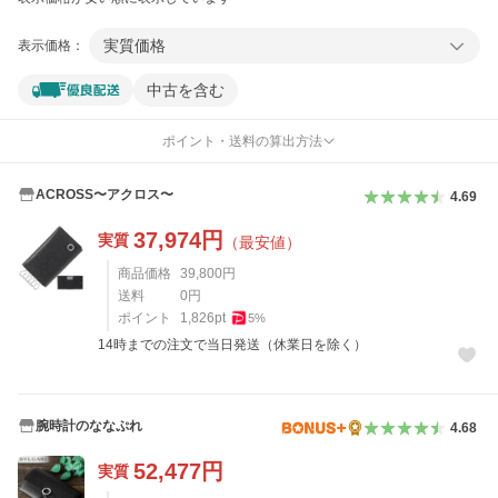
実質価格
表示価格：
中古を含む
ポイント・送料の算出方法
ACROSS〜アクロス〜
4.69
37,974
円
実質
（最安値）
商品価格
39,800
円
送料
0
円
ポイント
1,826
pt
5
%
14時までの注文で当日発送（休業日を除く）
腕時計のななぷれ
4.68
52,477
円
実質