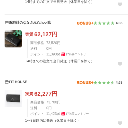
14時までの注文で当日発送（休業日を除く）
腕時計のななぷれYahoo!店
4.86
62,127
円
実質
商品価格
73,520
円
送料
0
円
ポイント
11,393
pt
17
%
要エントリー
14時までの注文で当日発送（休業日を除く）
FIT HOUSE
4.63
62,277
円
実質
商品価格
73,700
円
送料
0
円
ポイント
11,423
pt
17
%
要エントリー
1〜3日以内に発送（休業日を除く）