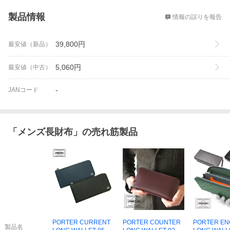
概要
製品情報
情報の誤りを報告
39,800
円
最安値（新品）
5,060
円
最安値（中古）
-
JANコード
「
メンズ長財布
」の売れ筋製品
PORTER CURRENT
PORTER COUNTER
PORTER EN
製品名