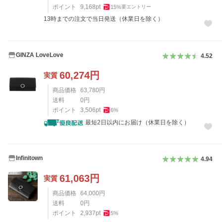
ポイント
9,168
pt
15
%
要エントリー
13時までの注文で当日発送（休業日を除く）
GINZA LoveLove
4.52
60,274
円
実質
商品価格
63,780
円
送料
0
円
ポイント
3,506
pt
6
%
最短2日以内にお届け（休業日を除く）
Infinitown
4.94
61,063
円
実質
商品価格
64,000
円
送料
0
円
ポイント
2,937
pt
5
%