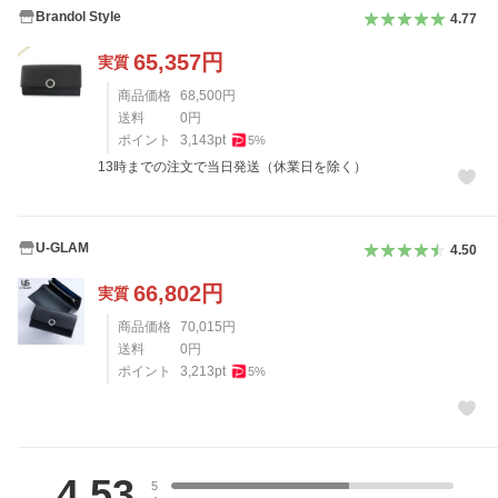
Brandol Style
4.77
65,357
円
実質
商品価格
68,500
円
送料
0
円
ポイント
3,143
pt
5
%
13時までの注文で当日発送（休業日を除く）
U-GLAM
4.50
66,802
円
実質
商品価格
70,015
円
送料
0
円
ポイント
3,213
pt
5
%
レビュー
4.53
5