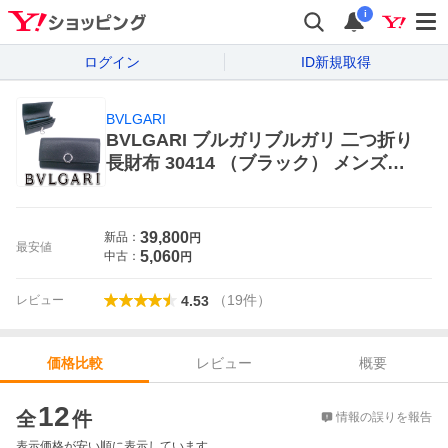
i
ログイン
ID新規取得
BVLGARI
BVLGARI ブルガリブルガリ 二つ折り
長財布 30414 （ブラック） メンズ長
財布
39,800
新品：
円
最安値
5,060
中古：
円
（
19
件
）
レビュー
4.53
レビュー
概要
価格比較
価格比較
12
全
件
情報の誤りを報告
表示価格が安い順に表示しています