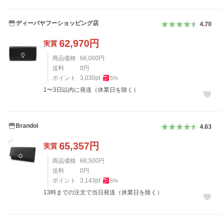
ディーバヤフーショッピング店
4.70
62,970
円
実質
商品価格
66,000
円
送料
0
円
ポイント
3,030
pt
5
%
1〜3日以内に発送（休業日を除く）
Brandol
4.63
65,357
円
実質
商品価格
68,500
円
送料
0
円
ポイント
3,143
pt
5
%
13時までの注文で当日発送（休業日を除く）