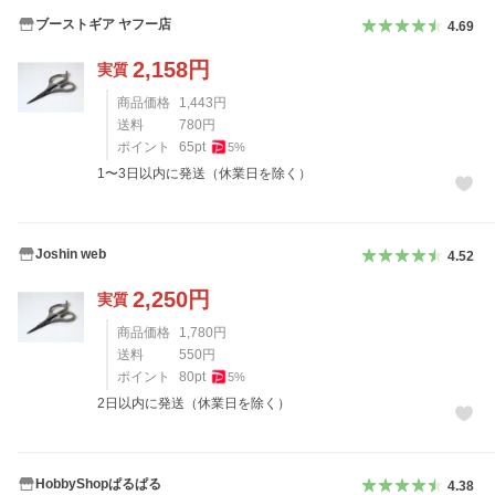
ブーストギア ヤフー店
4.69
2,158
円
実質
商品価格
1,443
円
送料
780
円
ポイント
65
pt
5
%
1〜3日以内に発送（休業日を除く）
Joshin web
4.52
2,250
円
実質
商品価格
1,780
円
送料
550
円
ポイント
80
pt
5
%
2日以内に発送（休業日を除く）
HobbyShopぱるぱる
4.38