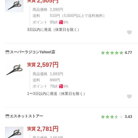
2,505
円
実質
商品価格
2,090
円
送料
510
円
（
5,000
円以上で送料無料）
ポイント
95
pt
5
%
3日以内に発送（休業日を除く）
スーパーラジコンYahoo!店
4.77
2,597
円
実質
商品価格
1,683
円
送料
990
円
ポイント
76
pt
5
%
1〜3日以内に発送（休業日を除く）
エスネットストアー
3.43
2,781
円
実質