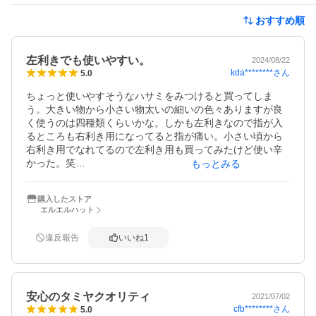
おすすめ順
左利きでも使いやすい。
2024/08/22
kda********
さん
5.0
ちょっと使いやすそうなハサミをみつけると買ってしま
う。大きい物から小さい物太いの細いの色々ありますが良
く使うのは四種類くらいかな。しかも左利きなので指が入
るところも右利き用になってると指が痛い。小さい頃から
右利き用でなれてるので左利き用も買ってみたけど使い辛
かった。笑

もっとみる
やっぱりタミヤのハサミが左利きでも使いやすくて良いで
購入したストア
すね。ストレスなく切れる。

エルエルハット
良く使うハサミのうちの2種類はタミヤ製

違反報告
いいね
1
安心のタミヤクオリティ
2021/07/02
cfb********
さん
5.0