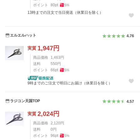
ポイント
80
pt
5
%
13時までの注文で当日発送（休業日を除く）
エルエルハット
4.76
1,947
円
実質
商品価格
1,463
円
送料
550
円
ポイント
66
pt
5
%
9時までのご注文で明日にお届け（休業日を除く）
ラジコン天国TOP
4.57
2,024
円
実質
商品価格
2,120
円
送料
0
円
ポイント
96
pt
5
%