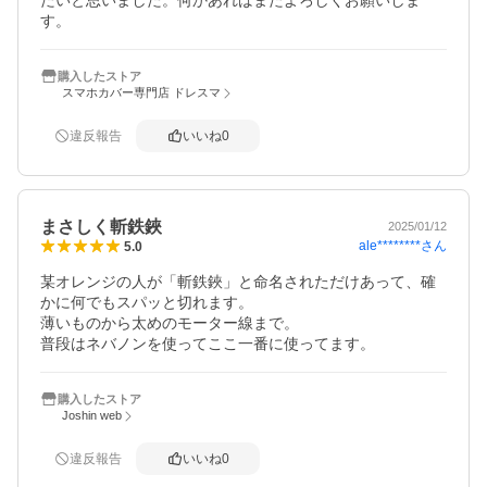
たいと思いました。何かあればまたよろしくお願いしま
す。
購入したストア
スマホカバー専門店 ドレスマ
違反報告
いいね
0
まさしく斬鉄鋏
2025/01/12
ale********
さん
5.0
某オレンジの人が「斬鉄鋏」と命名されただけあって、確
かに何でもスパッと切れます。

薄いものから太めのモーター線まで。

普段はネバノンを使ってここ一番に使ってます。
購入したストア
Joshin web
違反報告
いいね
0