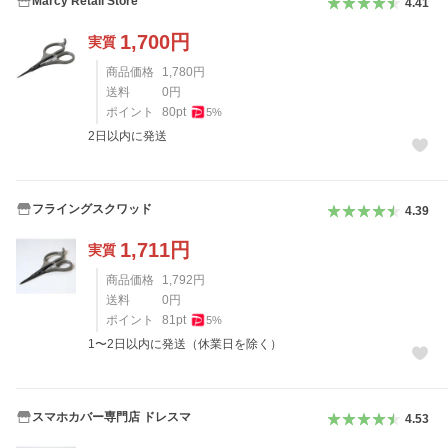
Marcy Retail Store
4.41
1,700
円
実質
商品価格
1,780
円
送料
0
円
ポイント
80
pt
5
%
2日以内に発送
フライングスクワッド
4.39
1,711
円
実質
商品価格
1,792
円
送料
0
円
ポイント
81
pt
5
%
1〜2日以内に発送（休業日を除く）
スマホカバー専門店 ドレスマ
4.53