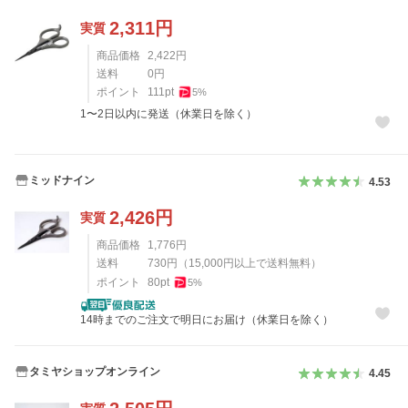
2,311
円
実質
商品価格
2,422
円
送料
0
円
ポイント
111
pt
5
%
1〜2日以内に発送（休業日を除く）
ミッドナイン
4.53
2,426
円
実質
商品価格
1,776
円
送料
730
円
（
15,000
円以上で送料無料）
ポイント
80
pt
5
%
14時までのご注文で明日にお届け（休業日を除く）
タミヤショップオンライン
4.45