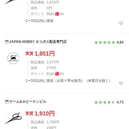
商品価格
1,915
円
送料
0
円
ポイント
86
pt
5
%
1〜3日以内に発送
JAPAN HOBBY ネコポス配送専門店
4.84
1,851
円
実質
商品価格
1,672
円
送料
270
円
ポイント
91
pt
6
%
1〜3日以内に発送（お取り寄せ販売）（休業日を除く）
ゲーム&ホビーケンビル
4.73
1,910
円
実質
商品価格
1,760
円
送料
230
円