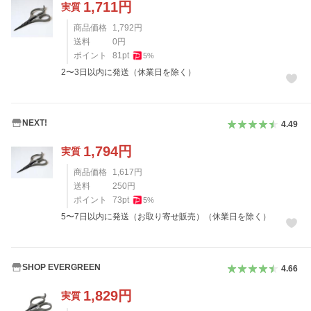
1,711
円
実質
商品価格
1,792
円
送料
0
円
ポイント
81
pt
5
%
2〜3日以内に発送（休業日を除く）
NEXT!
4.49
1,794
円
実質
商品価格
1,617
円
送料
250
円
ポイント
73
pt
5
%
5〜7日以内に発送（お取り寄せ販売）（休業日を除く）
SHOP EVERGREEN
4.66
1,829
円
実質