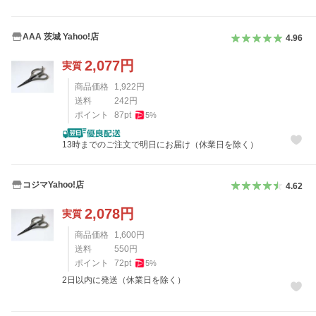
AAA 茨城 Yahoo!店
4.96
2,077
円
実質
商品価格
1,922
円
送料
242
円
ポイント
87
pt
5
%
13時までのご注文で明日にお届け（休業日を除く）
コジマYahoo!店
4.62
2,078
円
実質
商品価格
1,600
円
送料
550
円
ポイント
72
pt
5
%
2日以内に発送（休業日を除く）