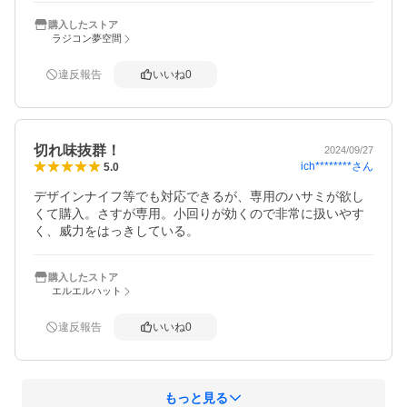
購入したストア
ラジコン夢空間
違反報告
いいね
0
切れ味抜群！
2024/09/27
ich********
さん
5.0
デザインナイフ等でも対応できるが、専用のハサミが欲し
くて購入。さすが専用。小回りが効くので非常に扱いやす
く、威力をはっきしている。
購入したストア
エルエルハット
違反報告
いいね
0
もっと見る