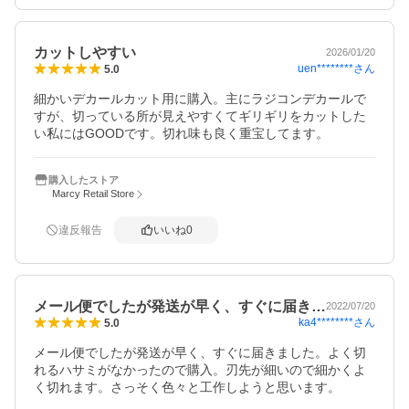
カットしやすい
2026/01/20
uen********
さん
5.0
細かいデカールカット用に購入。主にラジコンデカールで
すが、切っている所が見えやすくてギリギリをカットした
い私にはGOODです。切れ味も良く重宝してます。
購入したストア
Marcy Retail Store
違反報告
いいね
0
メール便でしたが発送が早く、すぐに届き…
2022/07/20
ka4********
さん
5.0
メール便でしたが発送が早く、すぐに届きました。よく切
れるハサミがなかったので購入。刃先が細いので細かくよ
く切れます。さっそく色々と工作しようと思います。