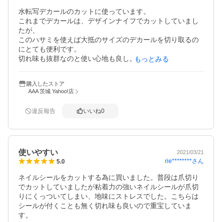
水転写デカールのカットに使っています。

これまでデカールは、デザインナイフでカットしていまし
たが、

このハサミを使えば大抵のサイズのデカールを切り取るの
にとても便利です。

切れ味も抜群なのと使い心地も良し。

もっとみる
歯を潰したりしないように丁寧に扱って長く利用していこ
うと思います。
購入したストア
AAA 茨城 Yahoo!店
違反報告
いいね
0
使いやすい
2021/03/21
rie********
さん
5.0
ネイルシールをカットする為に買いました。普段は爪切り
でカットしていましたが粘着力の強いネイルシールが爪切
りにくっついてしまい、地味にストレスでした。こちらは
シールが付くことも無く切れ味も良いので重宝していま
す。