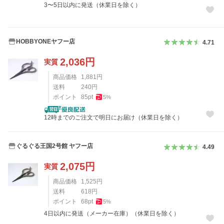
3〜5日以内に発送（休業日を除く）
HOBBYONEヤフー店
4.71
2,036
円
実質
商品価格
1,881
円
送料
240
円
ポイント
85
pt
5
%
12時までのご注文で明日にお届け（休業日を除く）
ぐるぐる王国2号館 ヤフー店
4.49
2,075
円
実質
商品価格
1,525
円
送料
618
円
ポイント
68
pt
5
%
4日以内に発送（メーカー在庫）（休業日を除く）