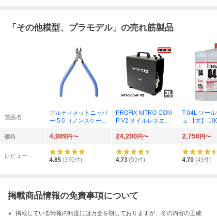
「
その他模型、プラモデル
」の売れ筋製品
アルティメットニッパ
PROFIX NITRO-COM
T-04L ツ
製品名
ー 5.0 （ノンスケール
P V2 オイルレスエア
ュ 【大】 100
ニッパー GH-SPN-12
コンプレッサー エア
4,989
24,200
2,750
0 87945）
ブラシ RAYWOOD
価格
円〜
円〜
円〜
レビュー
4.85
(
370
件)
4.73
(
59
件)
4.70
(
43
件)
掲載商品情報の免責事項について
掲載している情報の精度には万全を期しておりますが、その内容の正確