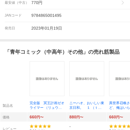
770
円
最安値（中古）
9784865001495
JANコード
2023年01月19日
発売日
「
青年コミック（中高年）その他
」の売れ筋製品
完全版 冥王計画ゼオ
ニーハオ、おいしい東
異世界召喚さ
製品名
ライマー （リュウコ
京日和。 １ （ｔｏ
ど、俺はい
ミックススペシャル）
ｒｃｈ ｃｏｍｉｃ
２ （ＲＫ 
660
880
660
ちみ もりを 著
ｓ） ＺＯＮ／著
ＣＳ ＣＯＭ
価格
円〜
円〜
円〜
界ハー） 灰
-
レビュー