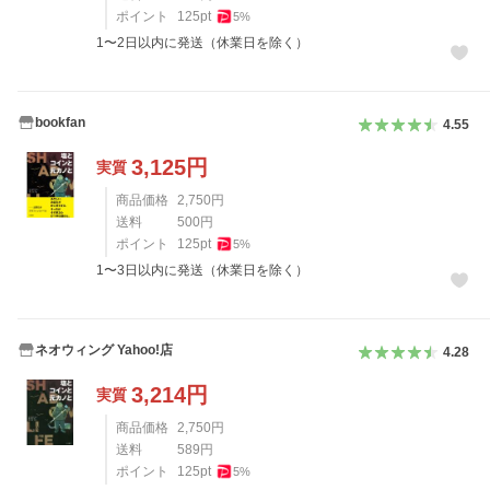
ポイント
125
pt
5
%
1〜2日以内に発送（休業日を除く）
bookfan
4.55
3,125
円
実質
商品価格
2,750
円
送料
500
円
ポイント
125
pt
5
%
1〜3日以内に発送（休業日を除く）
ネオウィング Yahoo!店
4.28
3,214
円
実質
商品価格
2,750
円
送料
589
円
ポイント
125
pt
5
%