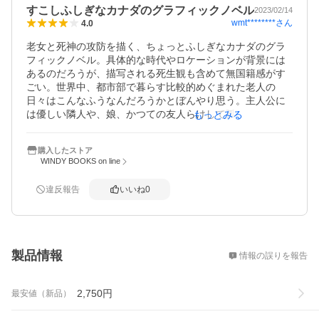
すこしふしぎなカナダのグラフィックノベル
2023/02/14
wmt********
さん
4.0
老女と死神の攻防を描く、ちょっとふしぎなカナダのグラ
フィックノベル。具体的な時代やロケーションが背景には
あるのだろうが、描写される死生観も含めて無国籍感がす
ごい。世界中、都市部で暮らす比較的めぐまれた老人の
日々はこんなふうなんだろうかとぼんやり思う。主人公に
は優しい隣人や、娘、かつての友人らけして孤独ではない
もっとみる
環境がある。「三途の川」的な生と死の境界って、わりと
普遍的な概念なんだろうか？
購入したストア
WINDY BOOKS on line
違反報告
いいね
0
概要
製品情報
情報の誤りを報告
2,750
円
最安値（新品）