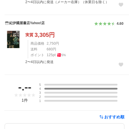
2〜4日以内に発送（メーカー在庫）（休業日を除く）
紀伊國屋書店Yahoo!店
4.60
3,305
円
実質
商品価格
2,750
円
送料
680
円
ポイント
125
pt
5
%
2〜4日以内に発送
レビュー
-.--
5
4
3
2
1
件
1
おすすめ順