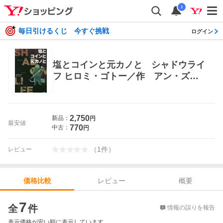
i
毎日引けるくじ 今すぐ挑戦
ログイン
塩とコインと元カノと シャドウライ
フ ヒロミ・ゴトー／作 アン・ズー
／画 ニキリンコ／訳 青年コミック
（中高年）その他
2,750
新品：
円
最安値
770
中古：
円
（
1
件
）
レビュー
レビュー
概要
価格比較
価格比較
7
全
件
情報の誤りを報告
表示価格が安い順に表示しています