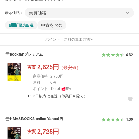
実質価格
表示価格：
中古を含む
ポイント・送料の算出方法
bookfanプレミアム
4.62
2,625
円
実質
（最安値）
商品価格
2,750
円
送料
0
円
ポイント
125
pt
5
%
1〜3日以内に発送（休業日を除く）
HMV&BOOKS online Yahoo!店
4.39
2,725
円
実質