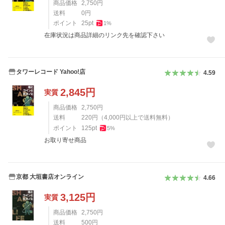
商品価格
2,750
円
送料
0
円
ポイント
25
pt
1
%
在庫状況は商品詳細のリンク先を確認下さい
タワーレコード Yahoo!店
4.59
2,845
円
実質
商品価格
2,750
円
送料
220
円
（
4,000
円以上で送料無料）
ポイント
125
pt
5
%
お取り寄せ商品
京都 大垣書店オンライン
4.66
3,125
円
実質
商品価格
2,750
円
送料
500
円