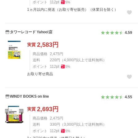
ポイント
112
pt
5
%
1ヵ月以内に発送（お取り寄せ販売）（休業日を除く）
タワーレコード Yahoo!店
4.59
2,583
円
実質
商品価格
2,475
円
送料
220
円
（
4,000
円以上で送料無料）
ポイント
112
pt
5
%
お取り寄せ商品
WINDY BOOKS on line
4.55
2,693
円
実質
商品価格
2,475
円
送料
330
円
（
3,000
円以上で送料無料）
ポイント
112
pt
5
%