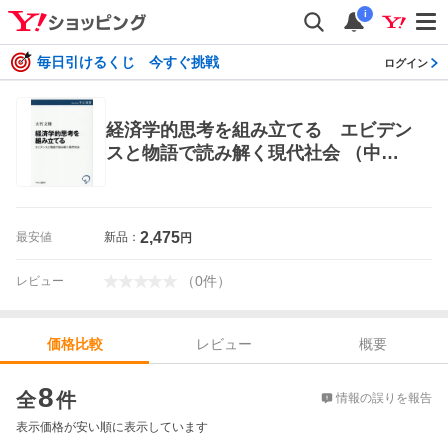
i
毎日引けるくじ 今すぐ挑戦
ログイン
経済学的思考を組み立てる エビデン
スと物語で読み解く現代社会 （中公
選書 １７０） 大竹文雄／著 選書、
双書その他
2,475
最安値
新品：
円
（
0
件
）
レビュー
レビュー
概要
価格比較
価格比較
8
全
件
情報の誤りを報告
表示価格が安い順に表示しています