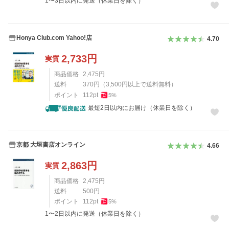
1〜3日以内に発送（休業日を除く）
Honya Club.com Yahoo!店
4.70
2,733
円
実質
商品価格
2,475
円
送料
370
円
（
3,500
円以上で送料無料）
ポイント
112
pt
5
%
最短2日以内にお届け（休業日を除く）
京都 大垣書店オンライン
4.66
2,863
円
実質
商品価格
2,475
円
送料
500
円
ポイント
112
pt
5
%
1〜2日以内に発送（休業日を除く）