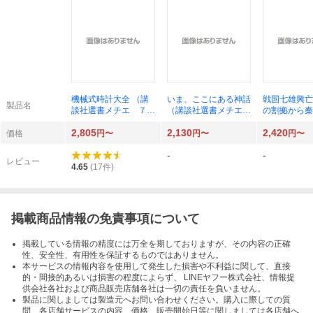
機械式時計大全 （講
いま、ここにある神話
戦国七雄興亡
製品名
談社選書メチエ ７５
（講談社選書メチエ
の割拠から秦
０） 山田五郎／著
ｌｅ ｌｉｖｒｅ）
の道程 （
2,805
2,130
2,420
中沢新一／著
１７３） 秋
価格
円〜
円〜
円〜
／著
-
-
レビュー
4.65
(
17
件)
掲載商品情報の免責事項について
掲載している情報の精度には万全を期しておりますが、その内容の正確
性、安全性、有用性を保証するものではありません。
本サービスの情報内容を使用して発生した損害や不利益に関して、直接
的・間接的あるいは損害の程度によらず、 LINEヤフー株式会社、情報提
供会社各社および商品販売店舗各社は一切の責任を負いません。
製品に関しましては製造元へお問い合わせください。購入に際しての質
問、各店舗サービスの内容、価格、販売開始日等に関しましては各店舗へ