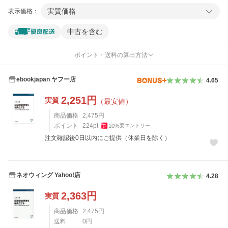
実質価格
表示価格：
中古を含む
ポイント・送料の算出方法
ebookjapan ヤフー店
4.65
2,251
円
実質
（最安値）
商品価格
2,475
円
ポイント
224
pt
10
%
要エントリー
注文確認後0日以内にご提供（休業日を除く）
ネオウィング Yahoo!店
4.28
2,363
円
実質
商品価格
2,475
円
送料
0
円