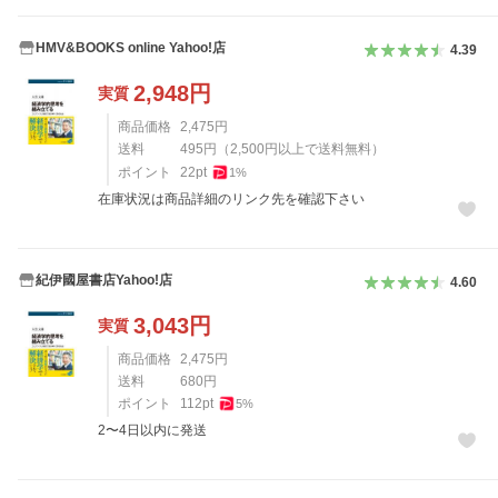
HMV&BOOKS online Yahoo!店
4.39
2,948
円
実質
商品価格
2,475
円
送料
495
円
（
2,500
円以上で送料無料）
ポイント
22
pt
1
%
在庫状況は商品詳細のリンク先を確認下さい
紀伊國屋書店Yahoo!店
4.60
3,043
円
実質
商品価格
2,475
円
送料
680
円
ポイント
112
pt
5
%
2〜4日以内に発送
レビュー