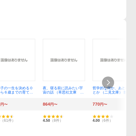
の子の一生を決める０
夜、寝る前に読みたい宇
哲学的な何か、あと科学
から６歳までの育て方
宙の話 （草思社文庫 の
とか （二見文庫） 飲茶／
中経の文庫 た－２５
３－１） 野田祥代／著
著
） 竹内エリカ／著
3
864
770
円〜
円〜
円〜
6
（
61
件）
4.50
（
8
件）
4.00
（
6
件）