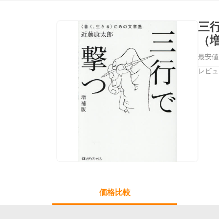
三
（
最安値
レビュ
価格比較