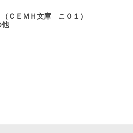
 （ＣＥＭＨ文庫 こ０１）
の他