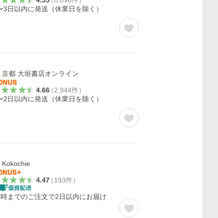
4.55
（
8,096
件
）
〜3日以内に発送（休業日を除く）
京都 大垣書店オンライン
4.66
（
2,944
件
）
〜2日以内に発送（休業日を除く）
Kokochie
4.47
（
193
件
）
4時までのご注文で2日以内にお届け