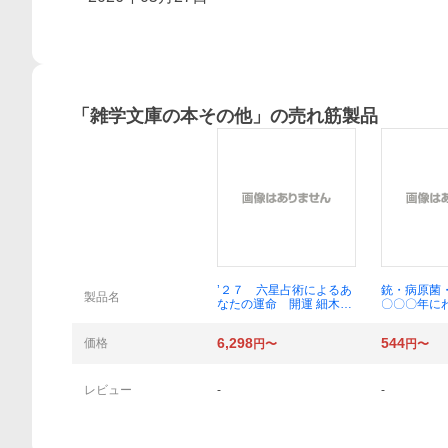
「
雑学文庫の本その他
」の売れ筋製品
概要
’２７ 六星占術によるあ
銃・病原菌
製品名
なたの運命 開運 細木か
〇〇〇年に
おり
の謎 上巻
庫 ダ１－
6,298
544
価格
円〜
円〜
ド・ダイア
倉骨彰／訳
レビュー
-
-