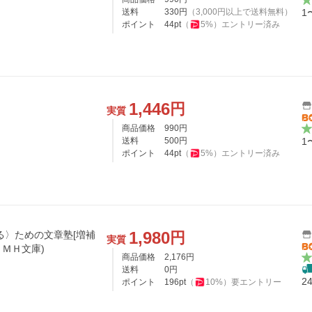
送料
330
円
（
3,000
円以上で送料無料）
1
ポイント
44
pt
（
5
%）
エントリー済み
1,446
円
実質
商品価格
990
円
送料
500
円
1
ポイント
44
pt
（
5
%）
エントリー済み
1,980
円
る〉ための文章塾[増補
実質
ＣＥＭＨ文庫)
商品価格
2,176
円
送料
0
円
2
ポイント
196
pt
（
10
%）
要エントリー