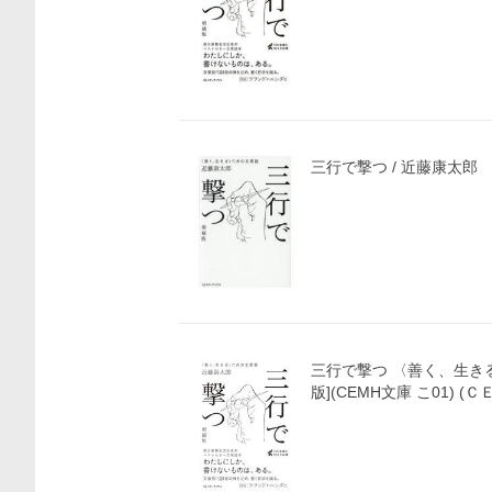
価格比較
三行で撃つ / 近藤康太郎
三行で撃つ 〈善く、生き
版](CEMH文庫 こ01) (