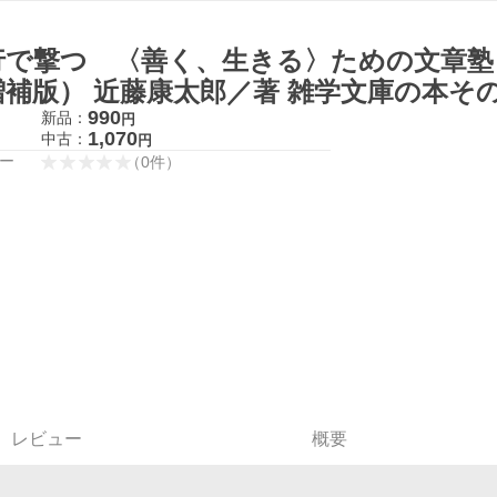
行で撃つ 〈善く、生きる〉ための文章塾
増補版） 近藤康太郎／著 雑学文庫の本そ
990
新品：
円
1,070
中古：
円
ー
（
0
件
）
レビュー
概要