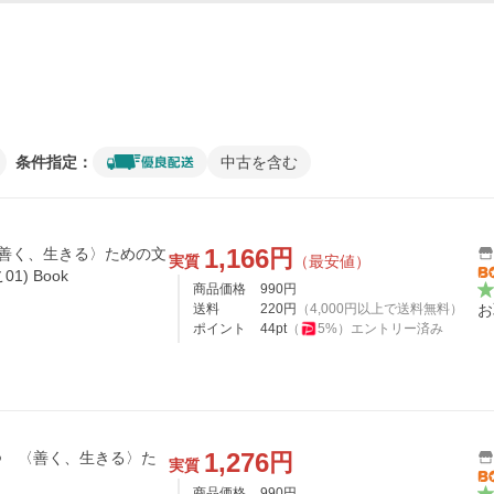
条件指定：
中古を含む
1,166
円
〈善く、生きる〉ための文
実質
（最安値）
1) Book
商品価格
990
円
送料
220
円
（
4,000
円以上で送料無料）
お
ポイント
44
pt
（
5
%）
エントリー済み
1,276
円
つ 〈善く、生きる〉た
実質
商品価格
990
円