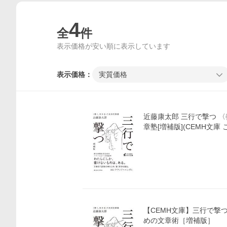
4
全
件
表示価格が安い順に表示しています
表示価格：
実質価格
近藤康太郎 三行で撃つ 
章塾[増補版](CEMH文庫 こ0
【CEMH文庫】三行で撃
めの文章術［増補版］