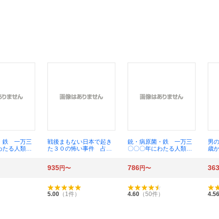
・鉄 一万三
戦後まもない日本で起き
銃・病原菌・鉄 一万三
男
わたる人類史
た３０の怖い事件 占領
〇〇〇年にわたる人類史
歳
 （草思社文
期・復興期の闇と謎 （鉄
の謎 下巻 （草思社文
（
１） ジャレ
人文庫） 鉄人ノンフィク
庫 ダ１－２） ジャレ
－１
935
786
36
円〜
円〜
モンド／著
ション編集部／編著
ド・ダイアモンド／著
倉骨彰／訳
5.00
（
1
件）
4.60
（
50
件）
4.5