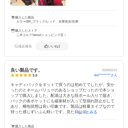
お勧めしますよこの商品は！

他のメーカーもこのタイプ出せば良いのにね。

スタンドタイプはこの生地結構使ってるけど、キャディー
購入した商品
カラー/BR_ブラック/レッド、在庫状況/在庫
タイプはこの商品くらいしかないんじゃないかなー⁈

購入したストア
ハンドルが布製なので、ショルダーベルトの金具で擦れる
二木ゴルフYahoo!ショッピング店
と嫌なのでカバーを作りました。
違反報告
いいね
1
良い製品です。
2026/02/21
dor********
さん
5.0
キャディバックをネットで買うのは初めてでしたが、安か
ったのとネームバリューのあるショップだったので本ショ
ップで購入しました。配達は大きな段ボール入りで届き、
バックの各ポケットにも緩衝材が入って型崩れ防止がして
あり、梱包状態は良い印象です。製品は軽量タイプなので
持った感じずいぶん軽いです。見た目は薄い化繊生地のた
もっとみる
めペラペラ感はありますが、フードなどは硬さがありしわ
しわになることはないです。あと、ショルダーベルトの下
購入した商品