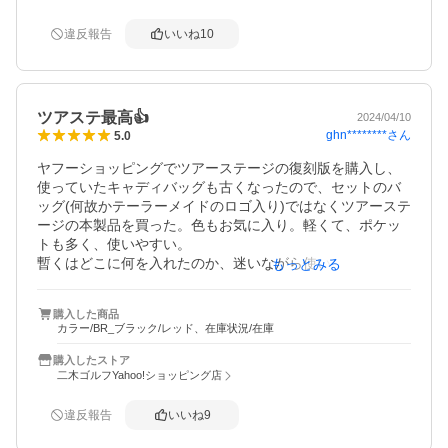
違反報告
いいね
10
ツアステ最高👍
2024/04/10
ghn********
さん
5.0
ヤフーショッピングでツアーステージの復刻版を購入し、
使っていたキャディバッグも古くなったので、セットのバ
ッグ(何故かテーラーメイドのロゴ入り)ではなくツアーステ
ージの本製品を買った。色もお気に入り。軽くて、ポケッ
トも多く、使いやすい。

暫くはどこに何を入れたのか、迷いながら使います。値段
もっとみる
も手頃で、納期も早かった。
購入した商品
カラー/BR_ブラック/レッド、在庫状況/在庫
購入したストア
二木ゴルフYahoo!ショッピング店
違反報告
いいね
9