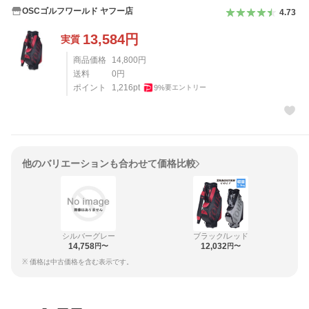
OSCゴルフワールド ヤフー店
4.73
13,584
円
実質
商品価格
14,800
円
送料
0
円
ポイント
1,216
pt
9
%
要エントリー
他のバリエーションも合わせて価格比較
シルバーグレー
ブラック/レッド
14,758
12,032
円〜
円〜
※ 価格は中古価格を含む表示です。
レビュー