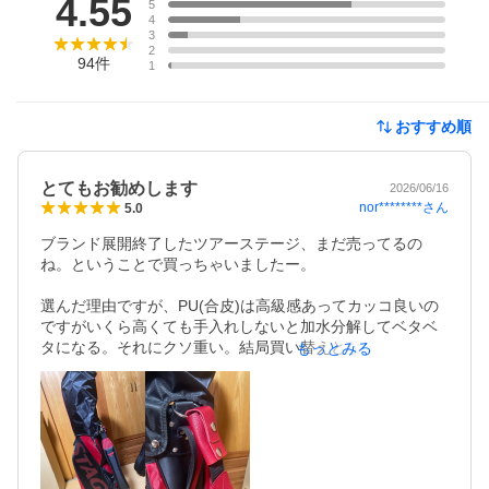
4.55
5
4
3
2
94
件
1
おすすめ順
とてもお勧めします
2026/06/16
nor********
さん
5.0
ブランド展開終了したツアーステージ、まだ売ってるの
ね。ということで買っちゃいましたー。

選んだ理由ですが、PU(合皮)は高級感あってカッコ良いの
ですがいくら高くても手入れしないと加水分解してベタベ
タになる。それにクソ重い。結局買い替えとなる。今まで
もっとみる
に5回は買い替えてます。

で、この100%ポリエステルのものを探して購入したわけで
す。軽いわ、安いわ、カッコ良いわ、そんで多分長く使え
る。(キャディーさんの扱いによっては破れるか？？)
