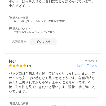
ポケットは何を入れると便利になるか決めかねています。
小さ過ぎて⋯。
購入した商品
カラー/BR_ブラック/レッド、在庫状況/在庫
購入したストア
二木ゴルフYahoo!ショッピング店
違反報告
いいね
0
軽い
2024/05/12
ken********
さん
5.0
バッグ自身予想よりも軽くてびっくりしました。また、デ
ザインも安っぽい感じなく長く使えそうです。各種収納も
色々と工夫されており小物も上手く収まりそうです。今
後、耐久性を見ていきたいと思います。現状、凄く気に入
っています。
購入した商品