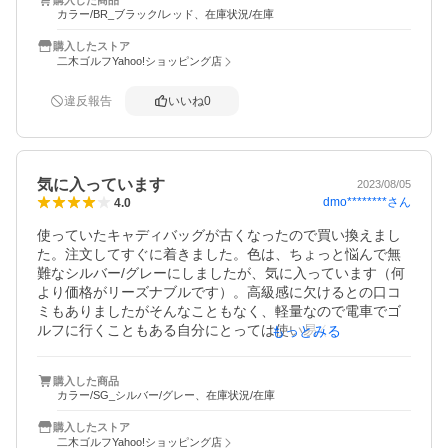
慮すると機能重視のゴルフバック選択がベストかと。

カラー/BR_ブラック/レッド、在庫状況/在庫
尚、購入日の翌日には商品が届く迅速な対応のショップで
した。
購入したストア
二木ゴルフYahoo!ショッピング店
違反報告
いいね
0
気に入っています
2023/08/05
dmo********
さん
4.0
使っていたキャディバッグが古くなったので買い換えまし
た。注文してすぐに着きました。色は、ちょっと悩んで無
難なシルバー/グレーにしましたが、気に入っています（何
より価格がリーズナブルです）。高級感に欠けるとの口コ
ミもありましたがそんなこともなく、軽量なので電車でゴ
ルフに行くこともある自分にとっては使い易く、良かった
もっとみる
です。
購入した商品
カラー/SG_シルバー/グレー、在庫状況/在庫
購入したストア
二木ゴルフYahoo!ショッピング店