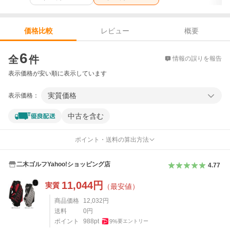
レビュー
概要
価格比較
価格比較
6
全
件
情報の誤りを報告
表示価格が安い順に表示しています
実質価格
表示価格：
中古を含む
ポイント・送料の算出方法
二木ゴルフYahoo!ショッピング店
4.77
11,044
円
実質
（最安値）
商品価格
12,032
円
送料
0
円
ポイント
988
pt
9
%
要エントリー