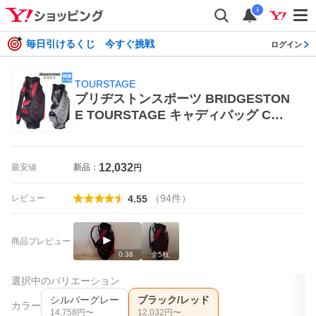
i
毎日引けるくじ 今すぐ挑戦
ログイン
TOURSTAGE
ブリヂストンスポーツ BRIDGESTON
E TOURSTAGE キャディバッグ CBT
V26 BR（ブラック/レッド） BRIDGE
STONE GOLF TOURSTAGE キャデ
ィバッグ
12,032
最安値
新品：
円
（
94
件
）
レビュー
4.55
商品プレビュー
0:38
全
5
枚
選択中のバリエーション
シルバーグレー
ブラック/レッド
カラー
14,758
円〜
12,032
円〜