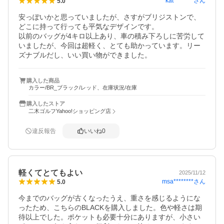
kat********
さん
5.0
安っぽいかと思っていましたが、さすがブリジストンで、
どこに持って行っても平気なデザインです。

以前のバッグが4キロ以上あり、車の積み下ろしに苦労して
いましたが、今回は超軽く、とても助かっています。リー
ズナブルだし、いい買い物ができました。
購入した商品
カラー/BR_ブラック/レッド、在庫状況/在庫
購入したストア
二木ゴルフYahoo!ショッピング店
違反報告
いいね
0
軽くてとてもよい
2025/11/12
msa********
さん
5.0
今までのバッグが古くなったうえ、重さを感じるようにな
ったため、こちらのBLACKを購入しました。色や軽さは期
待以上でした。ポケットも必要十分にありますが、小さい