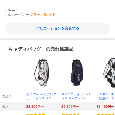
カラー
シルバーグレー
ブラック/レッド
バリエーションを変更する
「
キャディバッグ
」の売れ筋製品
新作 2026年モデル ニ
キャロウェイ アドバ
BRIDGESTO
製品名
ューバランス ユニセ
ンス キャディバック
F 軽量ベー
ックス キャディバッ
9.5型 2026モデル 日
ル CBG422
29,900
25,800
18,450
グ 012-6980001 030
本正規品
イト/ブラッ
価格
円〜
円〜
円〜
ホワイト ゴルフ