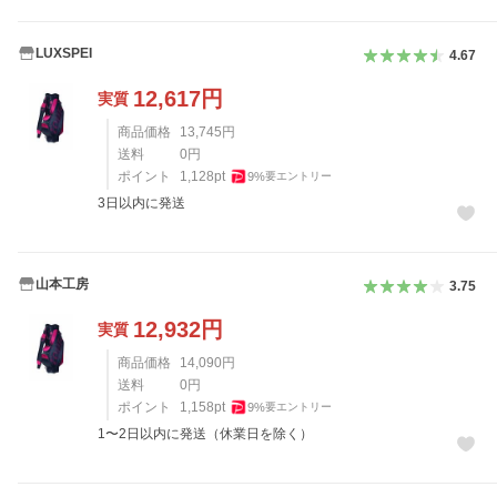
LUXSPEI
4.67
12,617
円
実質
商品価格
13,745
円
送料
0
円
ポイント
1,128
pt
9
%
要エントリー
3日以内に発送
山本工房
3.75
12,932
円
実質
商品価格
14,090
円
送料
0
円
ポイント
1,158
pt
9
%
要エントリー
1〜2日以内に発送（休業日を除く）