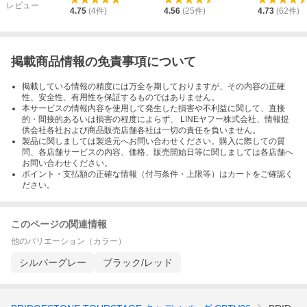
レビュー
4.75
(
4
件)
4.56
(
25
件)
4.73
(
62
件)
掲載商品情報の免責事項について
掲載している情報の精度には万全を期しておりますが、その内容の正確
性、安全性、有用性を保証するものではありません。
本サービスの情報内容を使用して発生した損害や不利益に関して、直接
的・間接的あるいは損害の程度によらず、 LINEヤフー株式会社、情報提
供会社各社および商品販売店舗各社は一切の責任を負いません。
製品に関しましては製造元へお問い合わせください。購入に際しての質
問、各店舗サービスの内容、価格、販売開始日等に関しましては各店舗へ
お問い合わせください。
ポイント・支払額の正確な情報（付与条件・上限等）はカートをご確認く
ださい。
このページの関連情報
他のバリエーション（カラー）
シルバーグレー
ブラック/レッド