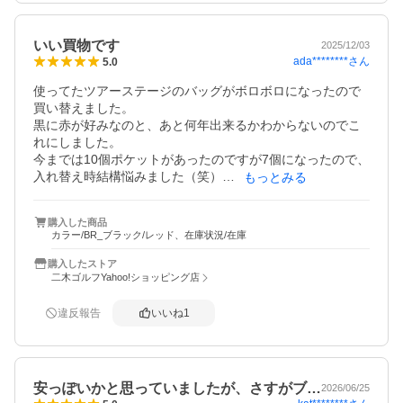
いい買物です
2025/12/03
ada********
さん
5.0
使ってたツアーステージのバッグがボロボロになったので
買い替えました。

黒に赤が好みなのと、あと何年出来るかわからないのでこ
れにしました。

今までは10個ポケットがあったのですが7個になったので、
入れ替え時結構悩みました（笑）

もっとみる
商品自体は気に入ってます。軽いです。
購入した商品
カラー/BR_ブラック/レッド、在庫状況/在庫
購入したストア
二木ゴルフYahoo!ショッピング店
違反報告
いいね
1
安っぽいかと思っていましたが、さすがブ…
2026/06/25