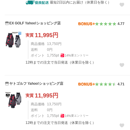
最短2日以内にお届け（休業日を除く）
EX GOLF Yahoo!ショッピング店
4.77
11,995
円
実質
商品価格
13,750
円
送料
0
円
ポイント
1,755
pt
14
%
要エントリー
12時までの注文で当日発送（休業日を除く）
ヤトゴルフ Yahoo!ショッピング店
4.71
11,995
円
実質
商品価格
13,750
円
送料
0
円
ポイント
1,755
pt
14
%
要エントリー
12時までの注文で当日発送（休業日を除く）