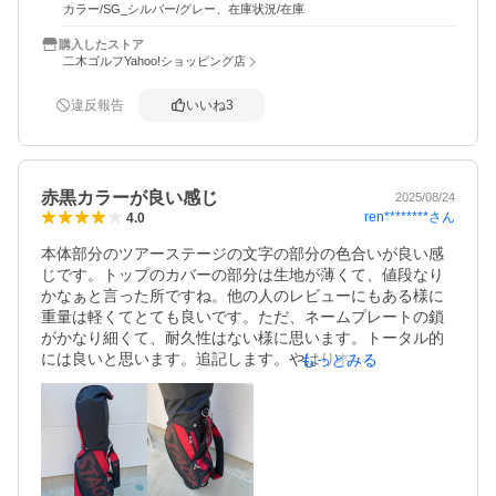
側取り付け部が樹脂のフックになっており、耐久性はどう
カラー/SG_シルバー/グレー、在庫状況/在庫
かと思いますが、ブリヂストンなので大丈夫か？と思って
ます。全体としてはコストパフォーマンスは良く満足して
購入したストア
二木ゴルフYahoo!ショッピング店
違反報告
いいね
3
赤黒カラーが良い感じ
2025/08/24
ren********
さん
4.0
本体部分のツアーステージの文字の部分の色合いが良い感
じです。トップのカバーの部分は生地が薄くて、値段なり
かなぁと言った所ですね。他の人のレビューにもある様に
重量は軽くてとても良いです。ただ、ネームプレートの鎖
がかなり細くて、耐久性はない様に思います。トータル的
には良いと思います。追記します。やはりネームプレート
もっとみる
の鎖がカートへの積み下ろし時に切れてしまいました。器
用なゴルフ場のスタッフがペンチを使って修理して頂きま
したので取り敢えずは大丈夫ですが、、ネームプレート
は、別途購入しようと思います。