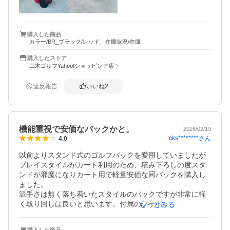
購入した商品
カラー/BR_ブラック/レッド、在庫状況/在庫
購入したストア
二木ゴルフYahoo!ショッピング店
違反報告
いいね
2
機能重視で安価なバックかと。
2026/02/19
cks********
さん
4.0
以前よりスタンド式のゴルフバックを愛用していましたが
プレイスタイルがカート利用のため、積み下ろしの度スタ
ンドが邪魔になりカート用で軽量安価な同バックを購入し
ました。

派手さは無く落ち着いたスタイルのバックですが非常に軽
く取り回しは良いと思います。付属のフードが貧弱なので
もっとみる
気になりますが、この価格なら許容範囲だと思われます。

セルフによる車のトランクからカートへの積み下ろしを考
購入した商品