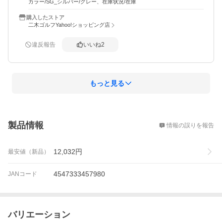
カラー/SG_シルバー/グレー、在庫状況/在庫
購入したストア
二木ゴルフYahoo!ショッピング店
違反報告
いいね
2
もっと見る
概要
製品情報
情報の誤りを報告
12,032
円
最安値（新品）
4547333457980
JANコード
バリエーション