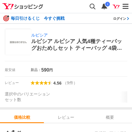
i
毎日引けるくじ 今すぐ挑戦
ログイン
ルピシア
ルピシア ルピシア 人気4種ティーバッ
グおためしセット ティーバッグ 4袋 ×
1セット ティーバッグ紅茶
590
最安値
新品：
円
（
9
件
）
レビュー
4.56
選択中のバリエーション
セット数
レビュー
概要
価格比較
価格比較