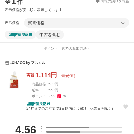
1
全
件
情報の誤りを報告
表示価格が安い順に表示しています
実質価格
表示価格：
中古を含む
ポイント・送料の算出方法
LOHACO by アスクル
1,114
円
実質
（最安値）
商品価格
590
円
送料
550
円
ポイント
26
pt
5
%
24時までのご注文で2日以内にお届け（休業日を除く）
レビュー
4.56
5
4