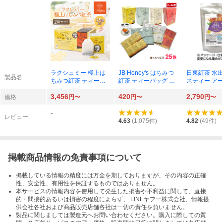
ラクシュミー 極上は
JB Honey's はちみつ
日東紅茶 水
製品名
ちみつ紅茶 ティーバ
紅茶 ティーバッグ 25
スティー ア
ッグ 25袋 ×2セット
袋
イ ティーバッ
3,456
420
2,790
袋
価格
円〜
円〜
円〜
-
レビュー
4.63
(
1,075
件)
4.82
(
49
件)
掲載商品情報の免責事項について
掲載している情報の精度には万全を期しておりますが、その内容の正確
性、安全性、有用性を保証するものではありません。
本サービスの情報内容を使用して発生した損害や不利益に関して、直接
的・間接的あるいは損害の程度によらず、 LINEヤフー株式会社、情報提
供会社各社および商品販売店舗各社は一切の責任を負いません。
製品に関しましては製造元へお問い合わせください。購入に際しての質