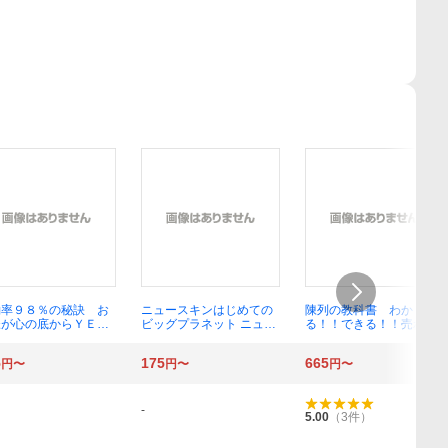
約率９８％の秘訣 お
ニュースキンはじめての
陳列の教科書 わか
様が心の底からＹＥＳ
ビッグプラネット ニュー
る！！できる！！売れ
る 和田裕美／著
ライフ出版編集部／著・
る！！ （１ＴＨＥＭＥ×
編集
１ＭＩＮＵＴＥ） 鈴木あ
5
175
665
円〜
円〜
円〜
つし／著
-
5.00
（
3
件）