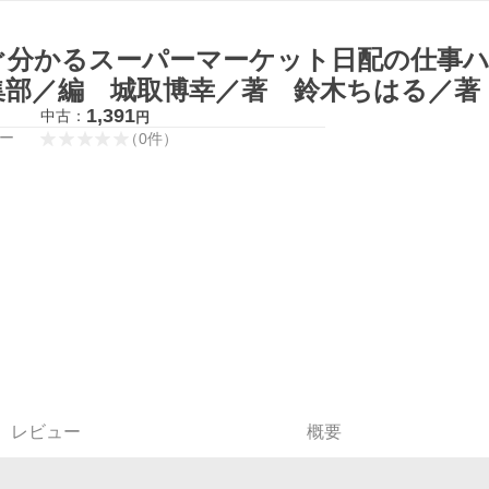
ぐ分かるスーパーマーケット日配の仕事ハ
集部／編 城取博幸／著 鈴木ちはる／著
1,391
中古：
円
ー
（
0
件
）
レビュー
概要