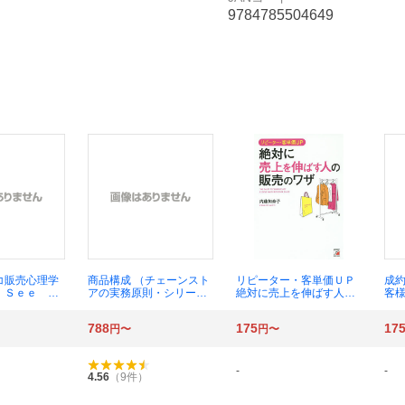
9784785504649
コ販売心理学
商品構成 （チェーンスト
リピーター・客単価ＵＰ
成
 Ｓｅｅ ｍ
アの実務原則・シリー
絶対に売上を伸ばす人の
客
ｃｈ ｍｅ，
ズ） （全訂版） 渥美俊一
販売のワザ （ＡＳＵＫ
にな
ｍｅ，…ｂｕ
／著
Ａ ＢＵＳＩＮＥＳＳ）
788
175
17
円〜
円〜
村清／著
内藤加奈子／著
-
-
4.56
（
9
件）