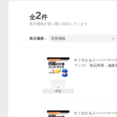
2
全
件
表示価格が安い順に表示しています
表示価格：
実質価格
すぐ分かるスーパーマー
ブック/「食品商業」編集
価格比較
中古
すぐ分かるスーパーマー