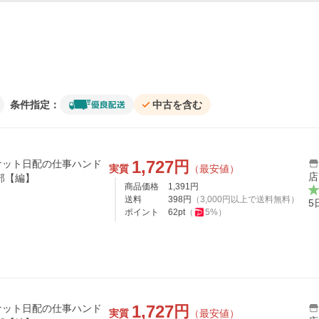
条件指定：
中古を含む
1,727
円
ケット日配の仕事ハンド
実質
（最安値）
店
部【編】
商品価格
1,391
円
送料
398
円
（
3,000
円以上で送料無料）
5
ポイント
62
pt
（
5
%）
1,727
円
ケット日配の仕事ハンド
実質
（最安値）