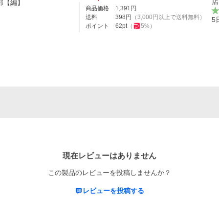
店
部【編】
商品価格
1,391
円
送料
398
円
（
3,000
円以上で送料無料）
5
ポイント
62
pt
（
5
%）
現在レビューはありません
この製品のレビューを投稿しませんか？
レビューを投稿する