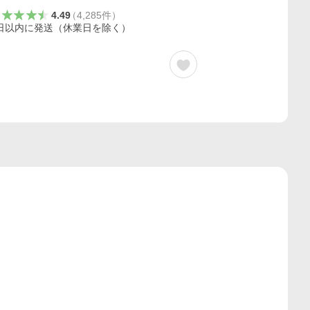
4.49
（
4,285
件
）
日以内に発送（休業日を除く）