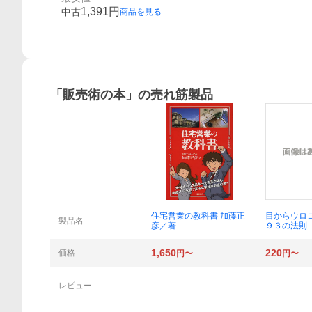
1,391
円
中古
商品を見る
「
販売術の本
」の売れ筋製品
概要
住宅営業の教科書 加藤正
目からウロ
製品名
彦／著
９３の法則
ｅ，ｔｏｕ
ｆｅｅｌ 
1,650
220
価格
円〜
円〜
ｙ ｍｅ 松
レビュー
-
-