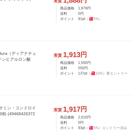
1,888
円
実質
商品価格
1,979
円
送料
0
円
ポイント
91
pt
（
5
%）
1,913
円
tura（ディアナチュ
実質
チンヒアルロン酸
商品価格
1,500
円
送料
550
円
ポイント
137
pt
（
10
%）
要エントリー
1,917
円
コサミン・コンドロイ
実質
 (49468426372
商品価格
2,010
円
送料
0
円
ポイント
93
pt
（
5
%）
エントリー済み