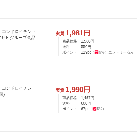
1,981
円
・コンドロイチン・
実質
) アサヒグループ食品
商品価格
1,560
円
送料
550
円
ポイント
129
pt
（
9
%）
エントリー済み
1,990
円
・コンドロイチン・
実質
個)
商品価格
1,457
円
送料
600
円
ポイント
67
pt
（
5
%）