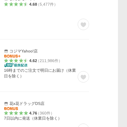
4.68
（
5,477
件
）
コジマYahoo!店
4.62
（
211,986
件
）
16時までのご注文で明日にお届け（休業
日を除く）
花x花ドラッグDS店
4.76
（
360
件
）
7日以内に発送（休業日を除く）