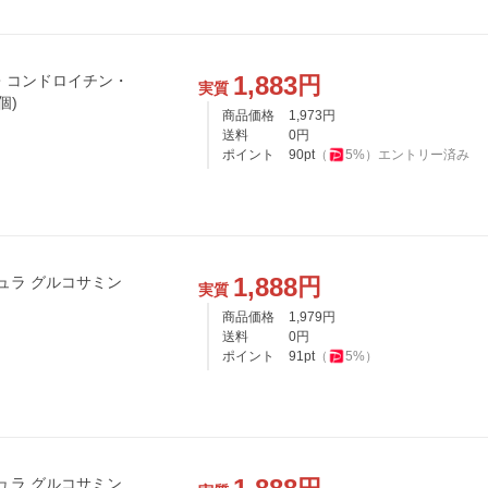
1,883
円
・コンドロイチン・
実質
個)
商品価格
1,973
円
送料
0
円
ポイント
90
pt
（
5
%）
エントリー済み
1,888
円
ュラ グルコサミン
実質
商品価格
1,979
円
送料
0
円
ポイント
91
pt
（
5
%）
ュラ グルコサミン