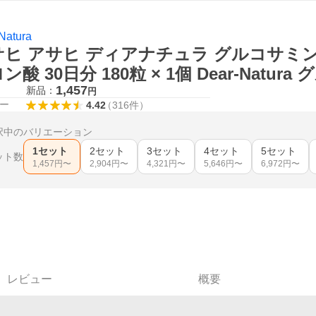
Natura
サヒ アサヒ ディアナチュラ グルコサミ
ン酸 30日分 180粒 × 1個 Dear-Natur
1,457
新品：
円
ー
4.42
（
316
件
）
択中のバリエーション
1セット
2セット
3セット
4セット
5セット
ット数
1,457
円〜
2,904
円〜
4,321
円〜
5,646
円〜
6,972
円〜
レビュー
概要