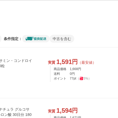
条件指定：
中古を含む
1,591
円
実質
（最安値）
180粒
商品価格
1,668
円
送料
0
円
ポイント
77
pt
（
5
%）
1,594
円
実質
酸 30日分 180
商品価格
1,671
円