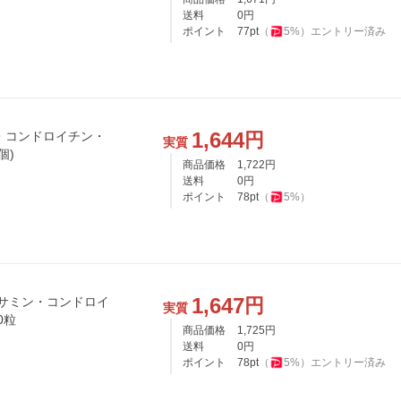
送料
0
円
ポイント
77
pt
（
5
%）
エントリー済み
1,644
円
・コンドロイチン・
実質
分 180粒 (1個)
商品価格
1,722
円
送料
0
円
ポイント
78
pt
（
5
%）
1,647
円
実質
180粒
商品価格
1,725
円
送料
0
円
ポイント
78
pt
（
5
%）
エントリー済み