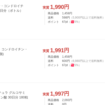
1,990
円
ン・コンドロイチ
実質
0日分（ボトル）
商品価格
1,459
円
送料
598
円
（
5,900
円以上で送料無料
ポイント
67
pt
（
5
%）
1,991
円
・コンドロイチン・
実質
個)
商品価格
1,458
円
送料
600
円
（
6,980
円以上で送料無料
ポイント
67
pt
（
5
%）
1,997
円
チュラ グルコサミ
実質
 30日分 180粒
商品価格
2,093
円
送料
0
円