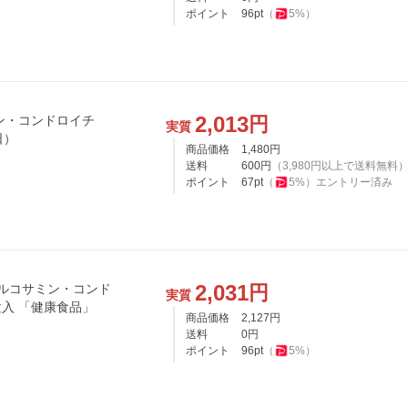
ポイント
96
pt
（
5
%）
2,013
円
ン・コンドロイチ
実質
日）
商品価格
1,480
円
送料
600
円
（
3,980
円以上で送料無料
ポイント
67
pt
（
5
%）
エントリー済み
2,031
円
グルコサミン・コンド
実質
粒入 「健康食品」
商品価格
2,127
円
送料
0
円
ポイント
96
pt
（
5
%）