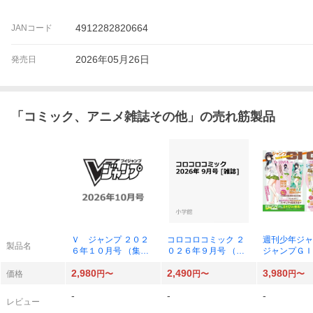
4912282820664
JANコード
2026年05月26日
発売日
「
コミック、アニメ雑誌その他
」の売れ筋製品
Ｖ ジャンプ ２０２
コロコロコミック ２
週刊少年ジャ
製品名
６年１０月号 （集英
０２６年９月号 （小
ジャンプＧＩ
社）
学館）
０２６ ＳＵ
2,980
2,490
3,980
２０２６年１
価格
円〜
円〜
円〜
（集英社）
-
-
-
レビュー