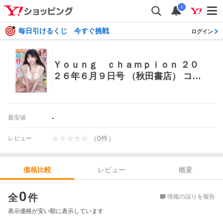
i
毎日引けるくじ 今すぐ挑戦
ログイン
Ｙｏｕｎｇ ｃｈａｍｐｉｏｎ ２０
２６年６月９日号 （秋田書店） コミ
ック、アニメ雑誌その他
-
最安値
（
0
件
）
レビュー
レビュー
概要
価格比較
価格比較
0
全
件
情報の誤りを報告
表示価格が安い順に表示しています