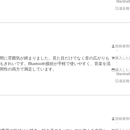
Marsh
違反報
投稿者情
-
間に雰囲気が締まりました。見た目だけでなく音の広がりも
購入した
-
れいです。Bluetooth接続が手軽で使いやすく、音楽を流
用性の両方で満足しています。
購入した
Marsh
違反報
投稿者情
-