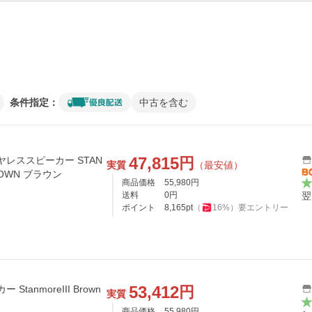
条件指定：
中古を含む
47,815
円
ワイヤレススピーカー STAN
実質
（最安値）
ROWN ブラウン
商品価格
55,980
円
送料
0
円
翌
ポイント
8,165
pt
（
16
%）
要エントリー
53,412
円
カー StanmoreIII Brown
実質
商品価格
55,980
円