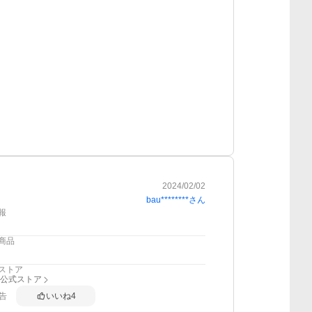
2024/02/02
bau********
さん
報
商品
ストア
all公式ストア
告
いいね
4