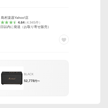
島村楽器Yahoo!店
4.64
（
4,945
件
）
3日以内に発送（お取り寄せ販売）
BLACK
52,778
円〜