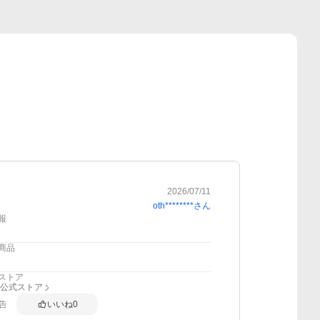
2026/07/11
oth********
さん
報
商品
ストア
all公式ストア
告
いいね
0