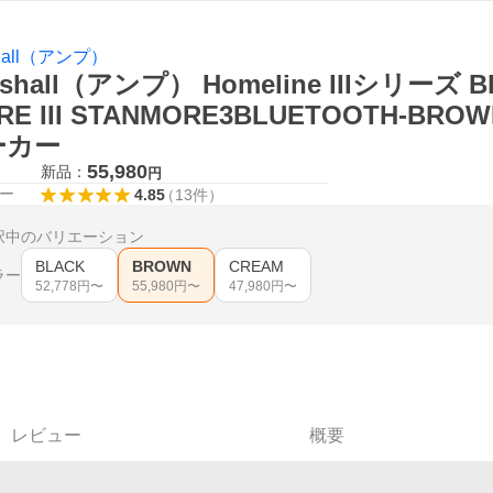
shall（アンプ）
rshall（アンプ） Homeline IIIシリーズ 
RE III STANMORE3BLUETOOTH-
ーカー
55,980
新品：
円
ー
4.85
（
13
件
）
択中のバリエーション
BLACK
BROWN
CREAM
ラー
52,778
円〜
55,980
円〜
47,980
円〜
レビュー
概要