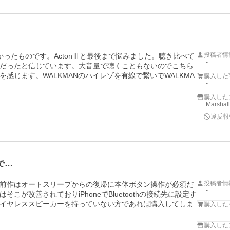
投稿者情
ったものです。ActonⅢと最後まで悩みました。聴き比べて
-
だったと信じています。大音量で聴くこともないのでこちら
感じます。WALKMANのハイレゾを有線で繋いでWALKMA
購入した
-
。
購入した
Marsh
違反報
で…
投稿者情
前作はオートスリープからの復帰に本体ボタン操作が必須だ
-
が改善されておりiPhoneでBluetoothの接続先に設定す
イヤレススピーカーを持っていない方であれば購入してしま
購入した
-
購入した