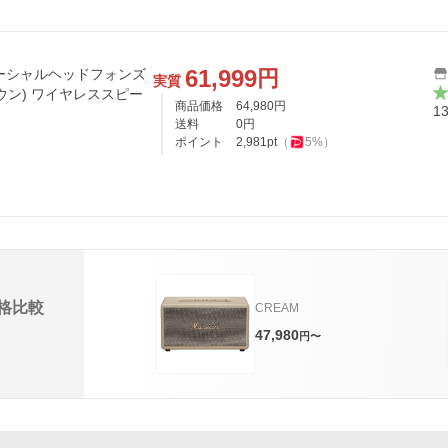
61,999
円
nes マーシャルヘッドフォンズ
実質
 (ブラウン) ワイヤレススピー
商品価格
64,980
円
1
送料
0
円
ポイント
2,981
pt
（
5
%）
格比較
CREAM
47,980
円〜