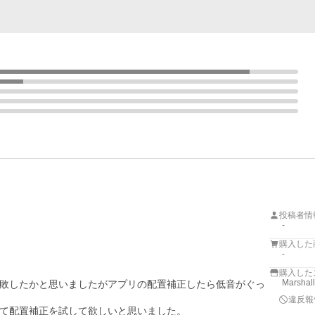
投稿者情
-
購入した
-
購入した
Marsh
敗したかと思いましたがアプリの配置補正したら低音がぐっ
違反報
て配置補正を試して欲しいと思いました。
