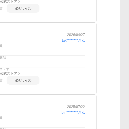
all公式ストア
告
いいね
5
2026/04/27
tak********
さん
報
商品
ストア
all公式ストア
告
いいね
0
2025/07/22
bin********
さん
報