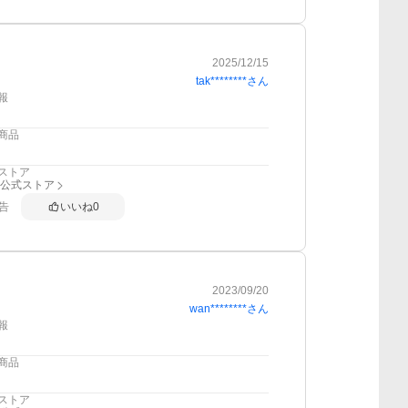
2025/12/15
tak********
さん
報
商品
ストア
all公式ストア
告
いいね
0
2023/09/20
wan********
さん
報
商品
ストア