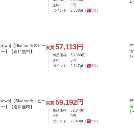
1
送料
0
円
ポイント
2,568
pt
（
5
%）
57,113
円
 [Brown]【Bluetoothスピー
実質
カー】【送料無料】
商品価格
59,860
円
1
送料
0
円
ポイント
2,747
pt
（
5
%）
59,192
円
 [Brown]【Bluetoothスピー
実質
カー】【送料無料】
商品価格
62,040
円
1
送料
0
円
ポイント
2,848
pt
（
5
%）