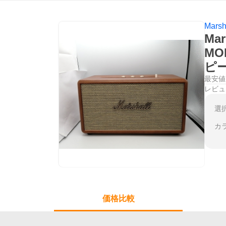
Mar
Ma
MO
ピ
最安値
レビュ
選
カ
価格比較