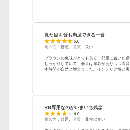
見た目も音も満足できる一台
5.0
耐久性
：
普通
音質
：
良い
ブラウンの色味がとても良く、部屋に置いた瞬
しっかりしていて、低音は厚みがありつつ高音もき
レビュー
す時間が自然と増えました。インテリア性と実
RB専用なのがいまいち残念
4.0
耐久性
：
普通
音質
：
非常に良い