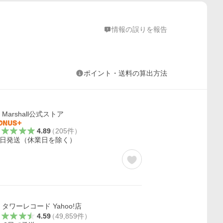
情報の誤りを報告
ポイント・送料の算出方法
Marshall公式ストア
4.89
（
205
件
）
日発送（休業日を除く）
タワーレコード Yahoo!店
4.59
（
49,859
件
）