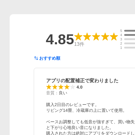
5
4.85
4
3
13
件
2
1
おすすめ順
アプリの配置補正で変わりました
4.0
音質
：
良い
購入2日目のレビューです。

リビング14畳、冷蔵庫の上に置いて使用。

ベースお調整しても低音が強すぎて、買い物失
と下がり心地良い音になりました。

購入された方は絶対にアプリをダウンロードし