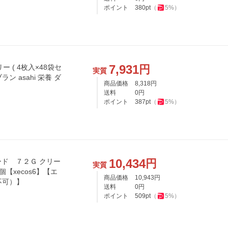
ポイント
380
pt
（
5
%）
7,931
円
 ( 4枚入×48袋セ
実質
ラン asahi 栄養 ダ
商品価格
8,318
円
送料
0
円
ポイント
387
pt
（
5
%）
10,434
円
ード ７２Ｇ クリー
実質
【xecos6】【エ
商品価格
10,943
円
不可）】
送料
0
円
ポイント
509
pt
（
5
%）