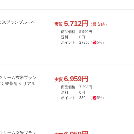
5,712
円
実質
（最安値）
商品価格
5,990
円
送料
0
円
ポイント
278
pt
（
5
%）
6,959
円
 クリーム玄米ブラン
実質
んぱく栄養食 シリアル
商品価格
7,298
円
送料
0
円
ポイント
339
pt
（
5
%）
 クリーム玄米ブラン