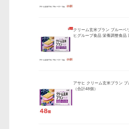
価格比較
クリーム玄米ブラン ブルーベリー 
ヒグループ食品 栄養調整食品
アサヒ クリーム玄米ブラン ブ
（合計48個）