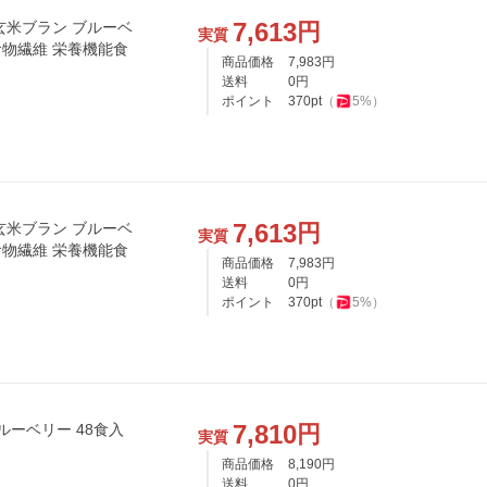
7,613
円
玄米ブラン ブルーベ
実質
食物繊維 栄養機能食
商品価格
7,983
円
送料
0
円
ポイント
370
pt
（
5
%）
7,613
円
玄米ブラン ブルーベ
実質
食物繊維 栄養機能食
商品価格
7,983
円
送料
0
円
ポイント
370
pt
（
5
%）
7,810
円
ルーベリー 48食入
実質
商品価格
8,190
円
送料
0
円