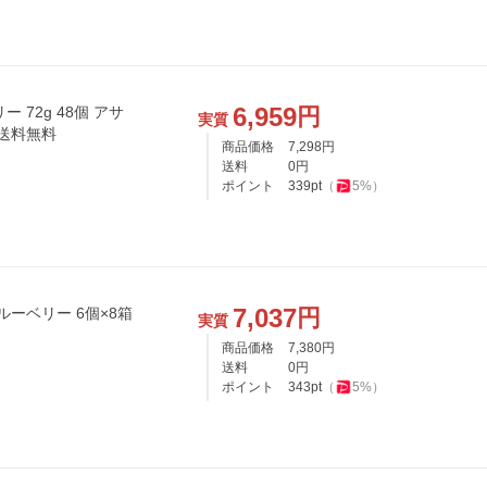
6,959
円
72g 48個 アサ
実質
 送料無料
商品価格
7,298
円
送料
0
円
ポイント
339
pt
（
5
%）
7,037
円
ルーベリー 6個×8箱
実質
商品価格
7,380
円
送料
0
円
ポイント
343
pt
（
5
%）