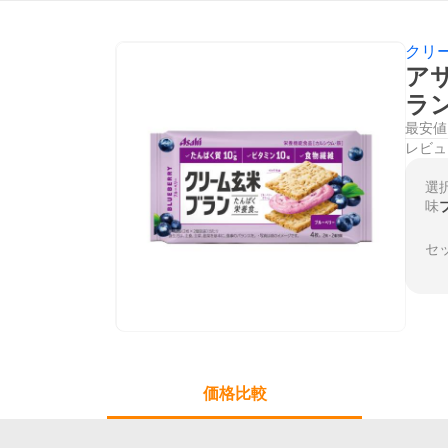
クリ
ア
ラ
最安値
レビュ
選
味
セ
価格比較