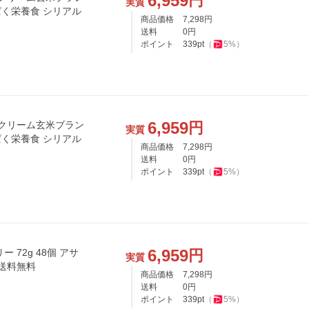
6,959
円
実質
んぱく栄養食 シリアル
商品価格
7,298
円
送料
0
円
ポイント
339
pt
（
5
%）
6,959
円
 クリーム玄米ブラン
実質
んぱく栄養食 シリアル
商品価格
7,298
円
送料
0
円
ポイント
339
pt
（
5
%）
6,959
円
72g 48個 アサ
実質
 送料無料
商品価格
7,298
円
送料
0
円
ポイント
339
pt
（
5
%）