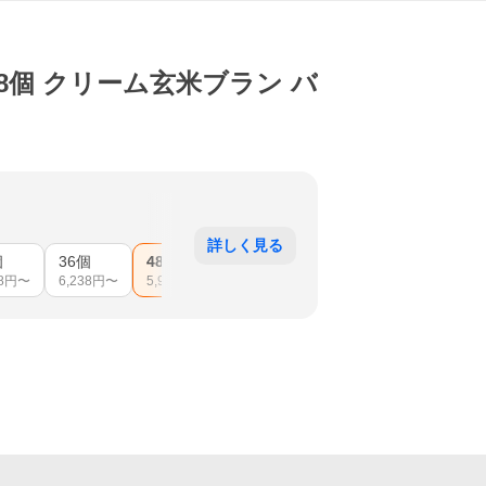
8個 クリーム玄米ブラン バ
詳しく見る
個
36個
48個
96個
8
円〜
6,238
円〜
5,990
円〜
15,033
円〜