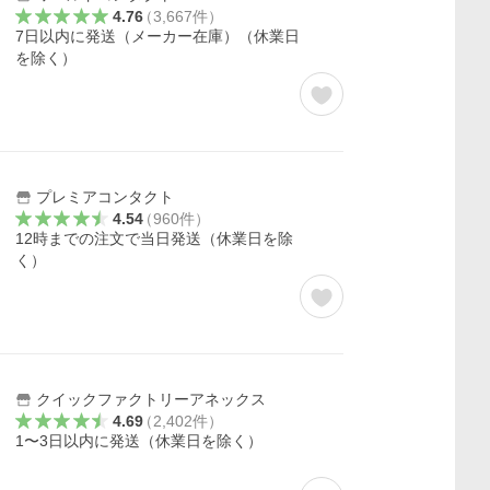
4.76
（
3,667
件
）
7日以内に発送（メーカー在庫）（休業日
を除く）
プレミアコンタクト
4.54
（
960
件
）
12時までの注文で当日発送（休業日を除
く）
クイックファクトリーアネックス
4.69
（
2,402
件
）
1〜3日以内に発送（休業日を除く）