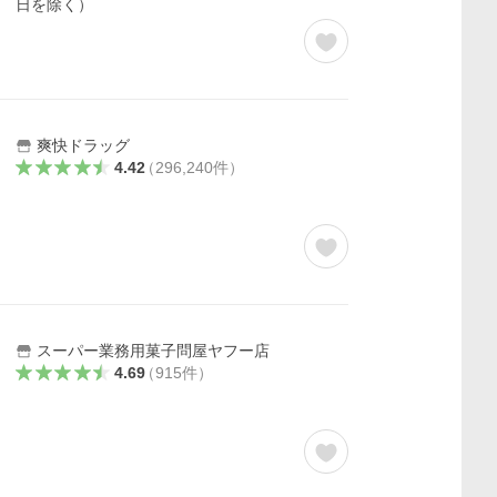
日を除く）
爽快ドラッグ
4.42
（
296,240
件
）
スーパー業務用菓子問屋ヤフー店
4.69
（
915
件
）