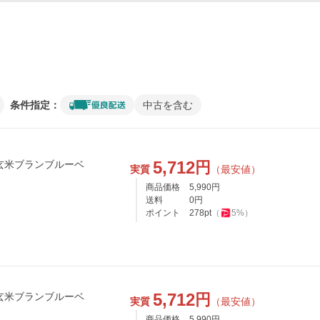
条件指定：
中古を含む
5,712
円
実質
（最安値）
商品価格
5,990
円
送料
0
円
ポイント
278
pt
（
5
%）
5,712
円
実質
（最安値）
商品価格
5,990
円