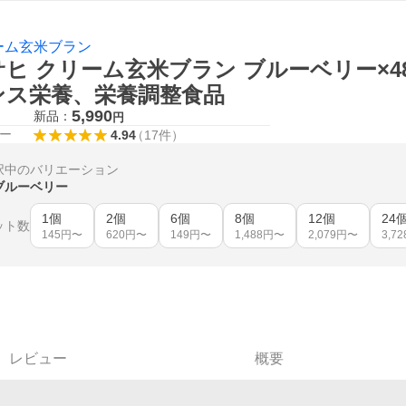
ーム玄米ブラン
サヒ クリーム玄米ブラン ブルーベリー×4
ンス栄養、栄養調整食品
5,990
新品：
円
ー
4.94
（
17
件
）
択中のバリエーション
ブルーベリー
1個
2個
6個
8個
12個
24
ット数
145
円〜
620
円〜
149
円〜
1,488
円〜
2,079
円〜
3,72
レビュー
概要