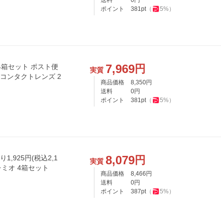
送料
0
円
ポイント
381
pt
（
5
%）
7,969
円
4箱セット ポスト便
実質
n コンタクトレンズ 2
商品価格
8,350
円
送料
0
円
ポイント
381
pt
（
5
%）
8,079
円
,925円(税込2,1
実質
レミオ 4箱セット
商品価格
8,466
円
送料
0
円
ポイント
387
pt
（
5
%）