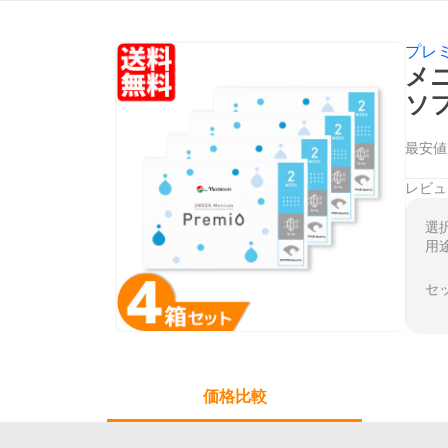
プレ
メニ
ソ
最安値
レビュ
選
用
セ
価格比較