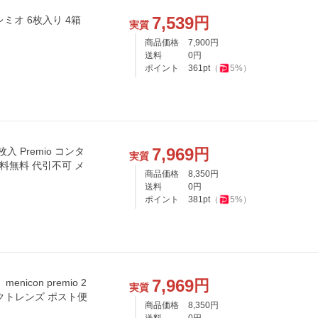
7,539
円
レミオ 6枚入り 4箱
実質
商品価格
7,900
円
送料
0
円
ポイント
361
pt
（
5
%）
7,969
円
remio コンタ
実質
送料無料 代引不可 メ
商品価格
8,350
円
送料
0
円
ポイント
381
pt
（
5
%）
7,969
円
icon premio 2
実質
タクトレンズ ポスト便
商品価格
8,350
円