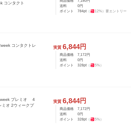
商品価格
7,180
円
ek コンタクト
送料
0
円
ポイント
784
pt
（
12
%）
要エントリー
6,844
円
week コンタクトレ
実質
商品価格
7,172
円
送料
0
円
ポイント
328
pt
（
5
%）
6,844
円
eek プレミオ 4
実質
ミオ 2ウィークプ
商品価格
7,172
円
送料
0
円
ポイント
328
pt
（
5
%）