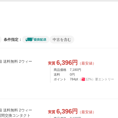
条件指定：
中古を含む
6,396
円
箱 送料無料 2ウィー
実質
（最安値）
商品価格
7,180
円
送料
0
円
ポイント
784
pt
（
12
%）
要エントリー
6,396
円
箱 送料無料 2ウィー
実質
（最安値）
週間交換コンタクト