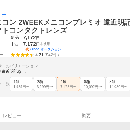
ミオ
コン 2WEEKメニコンプレミオ 遠近明記
フトコンタクトレンズ
7,172
新品：
円
7,172
中古：
未使用
円
Yahoo!オークション
ー
4.71
（
542
件
）
択中のバリエーション
途
遠近明記なし
1箱
2箱
4箱
6箱
8箱
ット数
1,925
円〜
3,599
円〜
7,172
円〜
10,692
円〜
14,080
円〜
レビュー
概要