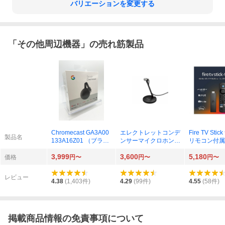
バリエーションを変更する
「
その他周辺機器
」の売れ筋製品
Chromecast GA3A00
エレクトレットコンデ
Fire TV St
製品名
133A16Z01 （ブラッ
ンサーマイクロホン E
リモコン付属
ク）
CM-PC60
ック）
3,999
3,600
5,180
価格
円〜
円〜
円〜
レビュー
4.38
(
1,403
件)
4.29
(
99
件)
4.55
(
58
件)
掲載商品情報の免責事項について