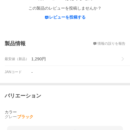
この製品のレビューを投稿しませんか？
レビューを投稿する
概要
製品情報
情報の誤りを報告
1,290
円
最安値（新品）
-
JANコード
バリエーション
カラー
グレー
ブラック