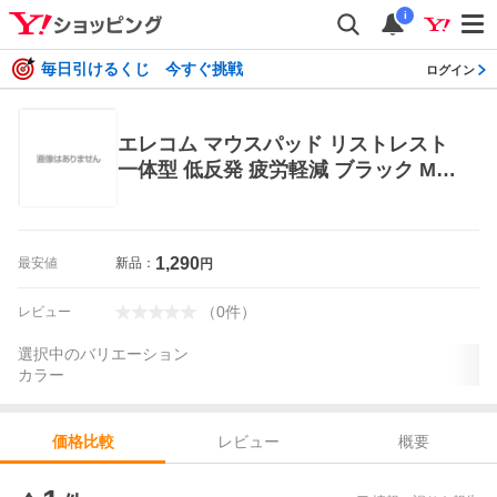
i
毎日引けるくじ 今すぐ挑戦
ログイン
エレコム マウスパッド リストレスト
一体型 低反発 疲労軽減 ブラック MP-
ACF001WBK 1個 その他周辺機器
1,290
最安値
新品：
円
（
0
件
）
レビュー
選択中のバリエーション
カラー
レビュー
概要
価格比較
価格比較