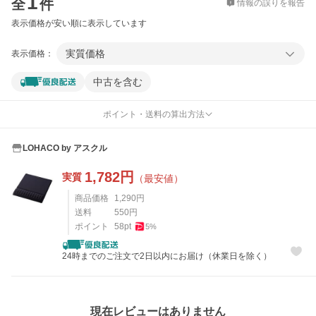
1
全
件
情報の誤りを報告
表示価格が安い順に表示しています
実質価格
表示価格：
中古を含む
ポイント・送料の算出方法
LOHACO by アスクル
1,782
円
実質
（最安値）
商品価格
1,290
円
送料
550
円
ポイント
58
pt
5
%
24時までのご注文で2日以内にお届け（休業日を除く）
レビュー
現在レビューはありません