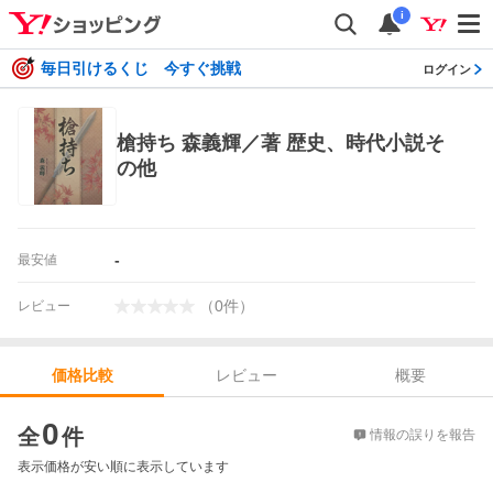
i
毎日引けるくじ 今すぐ挑戦
ログイン
槍持ち 森義輝／著 歴史、時代小説そ
の他
-
最安値
（
0
件
）
レビュー
レビュー
概要
価格比較
価格比較
0
全
件
情報の誤りを報告
表示価格が安い順に表示しています