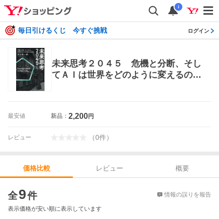
i
毎日引けるくじ 今すぐ挑戦
ログイン
未来思考２０４５ 危機と分断、そし
てＡＩは世界をどのように変えるの
か？ 安川新一郎／著 オピニオンノン
フィクション書籍
2,200
最安値
新品：
円
（
0
件
）
レビュー
レビュー
概要
価格比較
価格比較
9
全
件
情報の誤りを報告
表示価格が安い順に表示しています