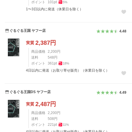
ポイント
101
pt
5
%
1〜3日以内に発送（休業日を除く）
ぐるぐる王国 ヤフー店
4.48
2,387
円
実質
商品価格
2,200
円
送料
548
円
ポイント
361
pt
18
%
4日以内に発送（お取り寄せ販売）（休業日を除く）
ぐるぐる王国DS ヤフー店
4.49
2,487
円
実質
商品価格
2,200
円
送料
508
円
ポイント
221
pt
11
%
4日以内に発送（お取り寄せ販売）（休業日を除く）