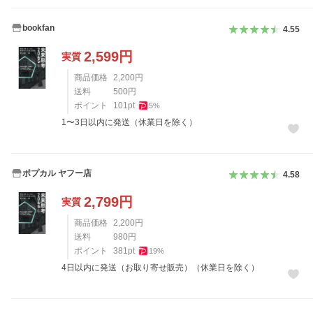
bookfan
4.55
2,599
円
実質
商品価格
2,200
円
送料
500
円
ポイント
101
pt
5
%
1〜3日以内に発送（休業日を除く）
ポプカル ヤフー店
4.58
2,799
円
実質
商品価格
2,200
円
送料
980
円
ポイント
381
pt
19
%
4日以内に発送（お取り寄せ販売）（休業日を除く）