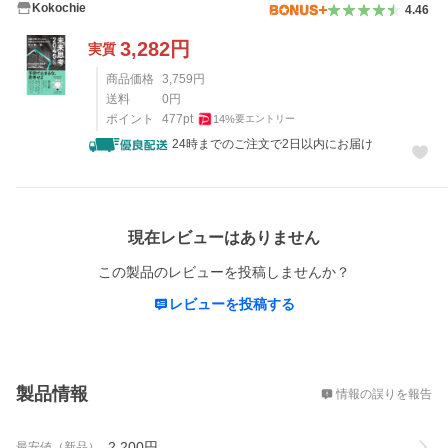
Kokochie
4.46
3,282
円
実質
商品価格
3,759
円
送料
0
円
ポイント
477
pt
14
%
要エントリー
24時までのご注文で2日以内にお届け
レビュー
現在レビューはありません
この製品のレビューを投稿しませんか？
レビューを投稿する
概要
製品情報
情報の誤りを報告
2,200
円
最安値（新品）