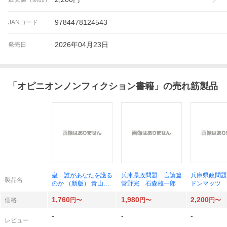
9784478124543
JANコード
2026年04月23日
発売日
「
オピニオンノンフィクション書籍
」の売れ筋製品
皇 誰があなたを護る
兵庫県政問題 言論篇
兵庫県政問題
製品名
のか （新版） 青山繁
菅野完 石森雄一郎
ドンマッツ 
晴／原作 ヒロカネプ
1,760
1,980
2,200
ロダクション／作画
価格
円〜
円〜
円〜
新田均／監修 護る会
-
-
-
／監修
レビュー