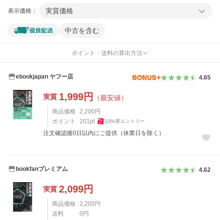
実質価格
表示価格：
中古を含む
ポイント・送料の算出方法
ebookjapan ヤフー店
4.65
1,999
円
実質
（最安値）
商品価格
2,200
円
ポイント
201
pt
10
%
要エントリー
注文確認後0日以内にご提供（休業日を除く）
bookfanプレミアム
4.62
2,099
円
実質
商品価格
2,200
円
送料
0
円