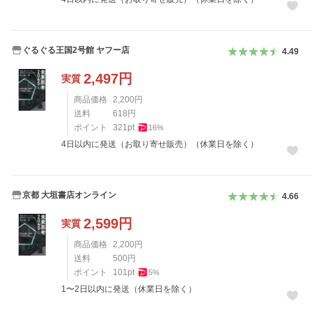
ぐるぐる王国2号館 ヤフー店
4.49
2,497
円
実質
商品価格
2,200
円
送料
618
円
ポイント
321
pt
16
%
4日以内に発送（お取り寄せ販売）（休業日を除く）
京都 大垣書店オンライン
4.66
2,599
円
実質
商品価格
2,200
円
送料
500
円
ポイント
101
pt
5
%
1〜2日以内に発送（休業日を除く）