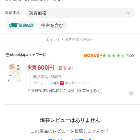
実質価格
表示価格：
中古を含む
ポイント・送料の算出方法
ebookjapan ヤフー店
4.65
600
円
実質
（最安値）
商品価格
660
円
ポイント
60
pt
10
%
要エントリー
注文確認後0日以内にご提供（休業日を除く）
レビュー
現在レビューはありません
この製品のレビューを投稿しませんか？