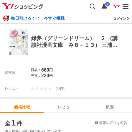
i
毎日引けるくじ 今すぐ挑戦
ログイン
緑夢（グリーンドリーム） ２ （講
談社漫画文庫 み８－１３） 三浦実
子／著 講談社漫画文庫
660
新品：
円
最安値
220
中古：
円
（
0
件
）
レビュー
レビュー
概要
価格比較
価格比較
1
全
件
情報の誤りを報告
表示価格が安い順に表示しています