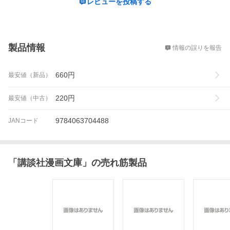
レビューを投稿する
概要
製品情報
情報の誤りを報告
660
円
最安値（新品）
220
円
最安値（中古）
9784063704488
JANコード
「
講談社漫画文庫
」の売れ筋製品