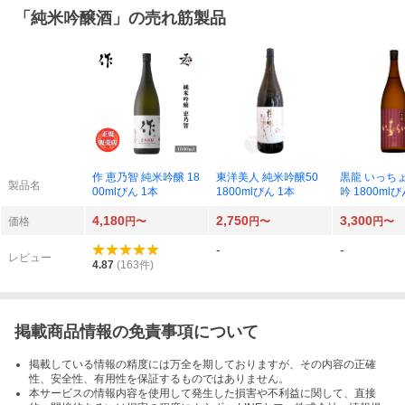
「
純米吟醸酒
」の売れ筋製品
作 恵乃智 純米吟醸 18
東洋美人 純米吟醸50
黒龍 いっち
製品名
00mlびん 1本
1800mlびん 1本
吟 1800mlび
4,180
2,750
3,300
価格
円〜
円〜
円〜
-
-
レビュー
4.87
(
163
件)
掲載商品情報の免責事項について
掲載している情報の精度には万全を期しておりますが、その内容の正確
性、安全性、有用性を保証するものではありません。
本サービスの情報内容を使用して発生した損害や不利益に関して、直接