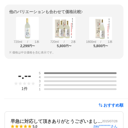
他のバリエーションも合わせて価格比較
720ml
/
1本
720ml
/
2本
1800ml
/
1本
2,299
5,800
5,800
円〜
円〜
円〜
※ 価格は中古価格を含む表示です。
レビュー
-.--
5
4
3
2
1
件
1
おすすめ順
早急に対応して頂きありがとうございまし…
2015/07/28
zau********
さん
5.0