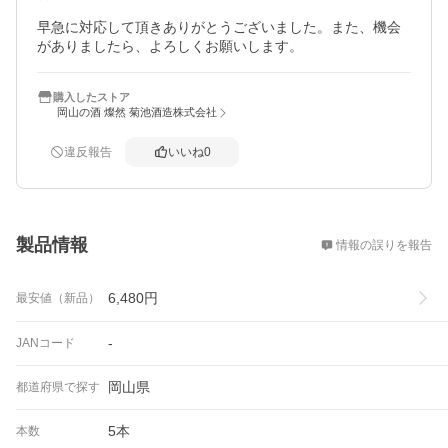
早急に対応して頂きありがとうございました。また、機会
がありましたら、よろしくお願いします。
購入したストア
岡山の酒 燦然 菊池酒造株式会社
違反報告
いいね
0
概要
製品情報
情報の誤りを報告
6,480
円
最安値（新品）
-
JANコード
岡山県
都道府県で探す
5本
本数