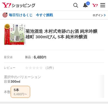
i
毎日引けるくじ 今すぐ挑戦
ログイン
菊池酒造 木村式奇跡のお酒 純米吟醸
雄町 300mlびん 5本 純米吟醸酒
6,480
最安値
新品：
円
（
1
件
）
レビュー
選択中のバリエーション
容量
300ml
5本
本数
6,480
円〜