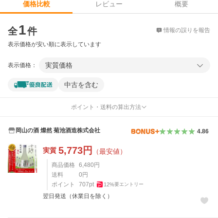
レビュー
概要
価格比較
価格比較
1
全
件
情報の誤りを報告
表示価格が安い順に表示しています
実質価格
表示価格：
中古を含む
ポイント・送料の算出方法
岡山の酒 燦然 菊池酒造株式会社
4.86
5,773
円
実質
（最安値）
商品価格
6,480
円
送料
0
円
ポイント
707
pt
12
%
要エントリー
翌日発送（休業日を除く）