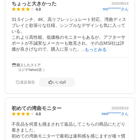
ちょっと大きかった
2025/08/14
nor********
さん
4.0
31.5インチ、4K、高リフレッシュレート対応、湾曲ディス
プレイと欲張りな仕様、シンプルなデザインも気に入って
いる。

これより高性能、低価格のモニターもあるが、アフターサ
ポートが不誠実なメーカーも散見され、その点MSI社は評
価が良さげなので、購入に至った。

もっとみる
31.5インチのモニターは自身の使用環境には大きすぎた
が、表示サイズを24.5インチや27インチに変更できる機能
購入したストア
が役立っており、用途に合わせて使い分けている。
コジマYahoo!店
違反報告
いいね
0
初めての湾曲モニター
2025/05/19
xwd********
さん
4.0
不良品を何度も掴まされて返品してこちらの商品にたどり
着きました。

初めての湾曲モニターで最初は違和感を感じますが後々慣