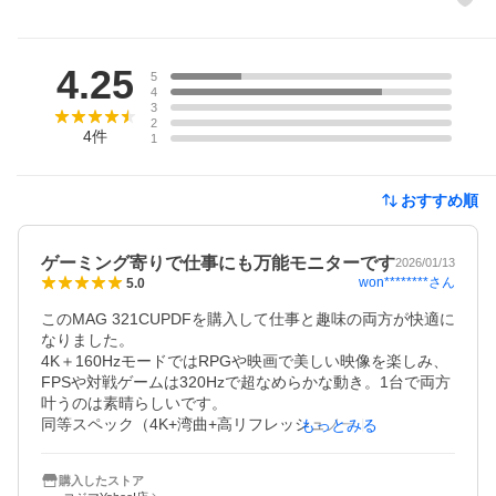
レビュー
4.25
5
4
3
2
4
件
1
おすすめ順
ゲーミング寄りで仕事にも万能モニターです
2026/01/13
won********
さん
5.0
このMAG 321CUPDFを購入して仕事と趣味の両方が快適に
なりました。

4K＋160HzモードではRPGや映画で美しい映像を楽しみ、
FPSや対戦ゲームは320Hzで超なめらかな動き。1台で両方
叶うのは素晴らしいです。

同等スペック（4K+湾曲+高リフレッシュノート）のQD-OL
もっとみる
EDモニタの約半分の価格差からすれば、色再現も非常に良
く、HDR対応で映像が鮮やか。RapidVAパネルは応答速度
購入したストア
も速く、遅延は全く気になりません。動きが超なめらかで