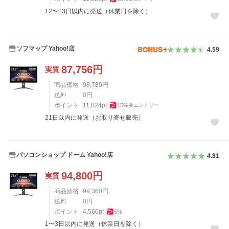
12〜13日以内に発送（休業日を除く）
ソフマップ Yahoo!店
4.59
87,756
円
実質
商品価格
98,780
円
送料
0
円
ポイント
11,024
pt
15
%
要エントリー
21日以内に発送（お取り寄せ販売）
パソコンショップ ドーム Yahoo!店
4.81
94,800
円
実質
商品価格
99,360
円
送料
0
円
ポイント
4,560
pt
5
%
1〜3日以内に発送（休業日を除く）