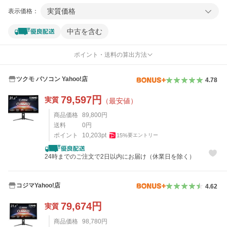
実質価格
表示価格：
中古を含む
ポイント・送料の算出方法
ツクモ パソコン Yahoo!店
4.78
79,597
円
実質
（最安値）
商品価格
89,800
円
送料
0
円
ポイント
10,203
pt
15
%
要エントリー
24時までのご注文で2日以内にお届け（休業日を除く）
コジマYahoo!店
4.62
79,674
円
実質
商品価格
98,780
円