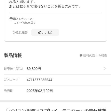
れると思います。

あとは数ヶ月で壊れないことを祈るのみです。
購入したストア
コジマYahoo!店
違反報告
いいね
0
概要
製品情報
情報の誤りを報告
89,800
円
最安値（新品）
4711377285544
JANコード
2025年02月20日
発売日