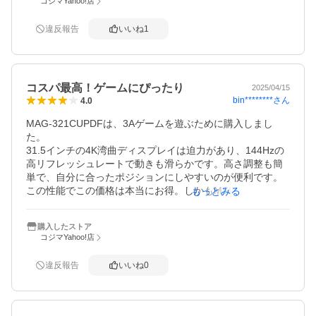
コジマYahoo!店
没入感が半端ないです。

ビジネス用途でも大画面＋高解像度でExcelや複数ウィンド
違反報告
いいね
1
ウの作業が快適。USB-C対応でノートPCをケーブル一本で
接続できるのも超便利。

デザインもシンプルで高級感があり、スタンドの調整機能
で必要十分。

コスパ最高！ゲームにぴったり
ゲーミング寄りで仕事にも両方で使用したい方に、とても
2025/04/15
bin********
さん
4.0
おススメしたい製品です。
MAG-321CUPDFは、3Aゲームを遊ぶために購入しまし
た。

31.5インチの4K湾曲ディスプレイは迫力があり、144Hzの
高リフレッシュレートで動きも滑らかです。高さ調整も簡
単で、自分に合ったポジションにしやすいのが便利です。

この性能でこの価格は本当にお得。しかもMSIの3年保証が
もっとみる
あるので安心して使えます。

気になる点は、スタンドの三角形の脚が少し場所を取るこ
購入したストア
と。でも、それ以外は大満足で、ゲーム好きにはおすすめ
コジマYahoo!店
です！
違反報告
いいね
0