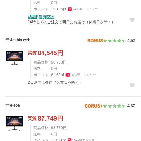
送料
0
円
ポイント
19,106
pt
24
%
要エントリー
16時までのご注文で明日にお届け（休業日を除く）
Joshin web
4.52
84,545
円
実質
商品価格
90,708
円
送料
0
円
ポイント
6,163
pt
10
%
要エントリー
2日以内に発送（休業日を除く）
e-zoa
4.67
87,749
円
実質
商品価格
98,770
円
送料
0
円
ポイント
11,021
pt
15
%
要エントリー