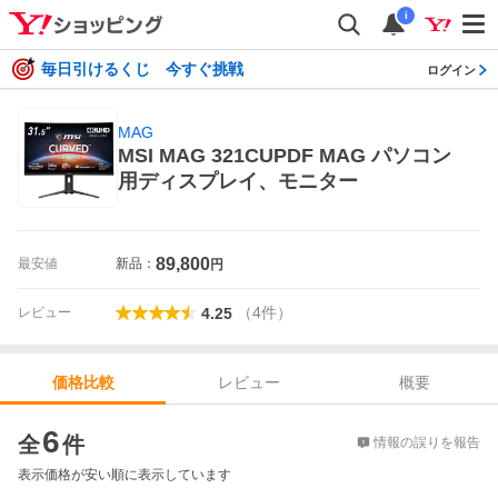
i
毎日引けるくじ 今すぐ挑戦
ログイン
MAG
MSI MAG 321CUPDF MAG パソコン
用ディスプレイ、モニター
89,800
最安値
新品：
円
（
4
件
）
レビュー
4.25
レビュー
概要
価格比較
価格比較
6
全
件
情報の誤りを報告
表示価格が安い順に表示しています