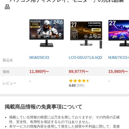
「
パソコン用ディスプレイ、モニター
」の売れ筋製
品
MGM25IC03
LCD-GDU271JLAQD
MJM27IC03-
製品名
11,980
89,977
15,980
価格
円〜
円〜
円〜
-
-
レビュー
4.60
(
5
件)
掲載商品情報の免責事項について
掲載している情報の精度には万全を期しておりますが、その内容の正確
性、安全性、有用性を保証するものではありません。
本サービスの情報内容を使用して発生した損害や不利益に関して、直接