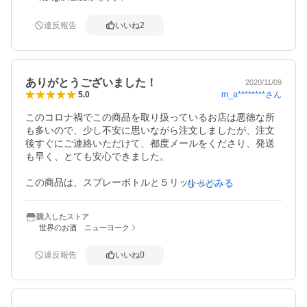
て保存　冷蔵庫へ

　お陰で？年寄り二人　コロナを？乗り切れました　　15
違反報告
いいね
2
㌔缶を開けると、補充注文して居りましたが

今回は在庫が空に成って　注文させて頂きました　今迄も
分かっていましたが　少々変色？カテキンの色が出るそう
で　効果効能には何ら問題は無いそうです、、、

ありがとうございました！
重い物なので　希望日時に　希望の置場まで宅配して下さ
2020/11/09
m_a********
さん
5.0
り　有り難く思いました

丁寧に包装もされて居ました

このコロナ禍でこの商品を取り扱っているお店は悪徳な所
　次回も宜しくお願い致します
も多いので、少し不安に思いながら注文しましたが、注文
後すぐにご連絡いただけて、都度メールをくださり、発送
も早く、とても安心できました。

この商品は、スプレーボトルと５リットルタンクの詰替を
もっとみる
セットで、もう何年も使い続けています。

家に、仕事に、とても重宝しています。

購入したストア
消毒液は数多くありますが、この商品の成分はとても信頼
世界のお酒 ニューヨーク
できますし、赤ちゃんや子どもがいる場所でも安心して使
用できます。

違反報告
いいね
0
コロナの影響でなかなか手に入れることが出来なくなって
しまい、売っていても信じられないような高額になってし
まっていましたので、手持ちの残りがいつ切れてしまうか