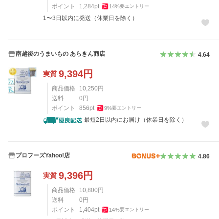
ポイント
1,284
pt
14
%
要エントリー
1〜3日以内に発送（休業日を除く）
南越後のうまいもの あらきん商店
4.64
9,394
円
実質
商品価格
10,250
円
送料
0
円
ポイント
856
pt
9
%
要エントリー
最短2日以内にお届け（休業日を除く）
プロフーズYahoo!店
4.86
9,396
円
実質
商品価格
10,800
円
送料
0
円
ポイント
1,404
pt
14
%
要エントリー