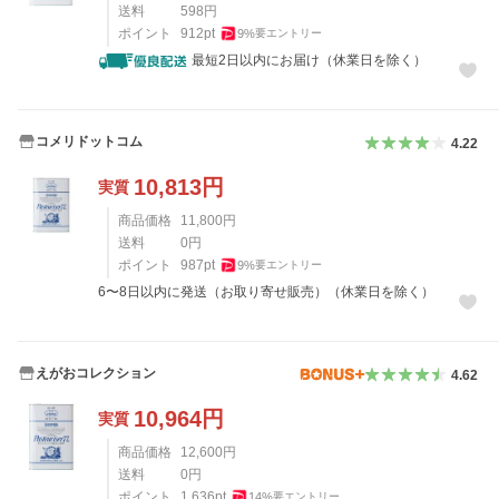
送料
598
円
ポイント
912
pt
9
%
要エントリー
最短2日以内にお届け（休業日を除く）
コメリドットコム
4.22
10,813
円
実質
商品価格
11,800
円
送料
0
円
ポイント
987
pt
9
%
要エントリー
6〜8日以内に発送（お取り寄せ販売）（休業日を除く）
えがおコレクション
4.62
10,964
円
実質
商品価格
12,600
円
送料
0
円
ポイント
1,636
pt
14
%
要エントリー