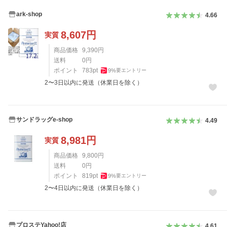
ark-shop
4.66
8,607
円
実質
商品価格
9,390
円
送料
0
円
ポイント
783
pt
9
%
要エントリー
2〜3日以内に発送（休業日を除く）
サンドラッグe-shop
4.49
8,981
円
実質
商品価格
9,800
円
送料
0
円
ポイント
819
pt
9
%
要エントリー
2〜4日以内に発送（休業日を除く）
プロステYahoo!店
4.61