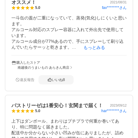
オススメ！
とても不安でしたが、購入できてとても安心しました。

2021/08/31
fav********
さん
5.0
これだけの量があればしばらくは心配いりませんね。

一斗缶の蓋が二重になっていて、蒸発(気化)しにくいと思い
ありがとうございました。
ます。

アルコール対応のスプレー容器に入れて外出先で使用して
います。

アルコール成分が77%あるので、手にスプレーして刷り込
んでいたらサーッと乾きます。

もっとみる
(アルコール度数が低いと全然乾かない)

一斗缶からスプレー容器に入れることが初めて買った時は
購入したストア
どうしたかいいか悩み、ドーバーパストリーゼさんにお電
南越後のうまいもの あらきん商店
話をし、灯油を入れる時に使うシュポシュポするのが使え
ると教えてくださいました。

違反報告
いいね
8
なので楽に詰められます。

こちらのショップさんはキッチリしていて良かったです。

あとココが1番お安く買えると思います。

履歴を見て気付いたのですが、こちらのショップでのアル
パストリーゼは1番安心！玄関まで届く！
コール購入はリピートでした。

2023/09/12
har********
さん
5.0
また購入させていただきたいと思います。
上下はダンボール、まわりはプチプラで何重か巻いてあ
り、特に問題なく届きました。

配送中か分からない小さい凹みが缶にありましたが、詰め