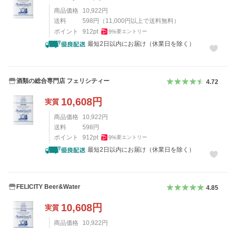
商品価格
10,922
円
送料
598
円
（
11,000
円以上で送料無料）
ポイント
912
pt
9
%
要エントリー
最短2日以内にお届け（休業日を除く）
酒類の総合専門店 フェリシティー
4.72
10,608
円
実質
商品価格
10,922
円
送料
598
円
ポイント
912
pt
9
%
要エントリー
最短2日以内にお届け（休業日を除く）
FELICITY Beer&Water
4.85
10,608
円
実質
商品価格
10,922
円