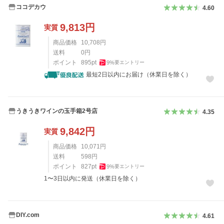
ココデカウ
4.60
9,813
円
実質
商品価格
10,708
円
送料
0
円
ポイント
895
pt
9
%
要エントリー
最短2日以内にお届け（休業日を除く）
うきうきワインの玉手箱2号店
4.35
9,842
円
実質
商品価格
10,071
円
送料
598
円
ポイント
827
pt
9
%
要エントリー
1〜3日以内に発送（休業日を除く）
DIY.com
4.61