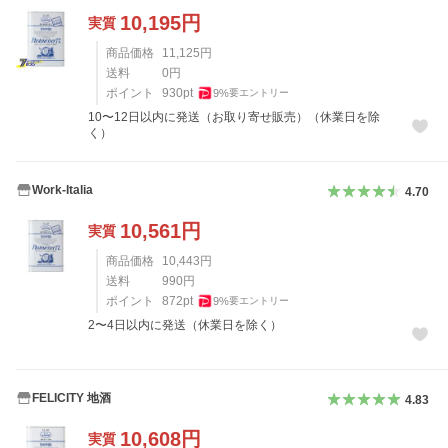
10,195
円
実質
商品価格
11,125
円
送料
0
円
ポイント
930
pt
9
%
要エントリー
10〜12日以内に発送（お取り寄せ販売）（休業日を除
く）
Work-Italia
4.70
10,561
円
実質
商品価格
10,443
円
送料
990
円
ポイント
872
pt
9
%
要エントリー
2〜4日以内に発送（休業日を除く）
FELICITY 地酒
4.83
10,608
円
実質