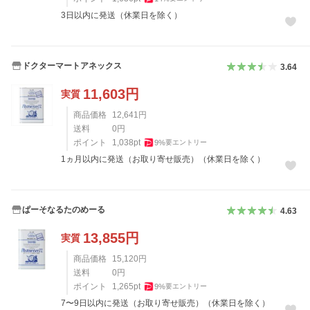
3日以内に発送（休業日を除く）
ドクターマートアネックス
3.64
11,603
円
実質
商品価格
12,641
円
送料
0
円
ポイント
1,038
pt
9
%
要エントリー
1ヵ月以内に発送（お取り寄せ販売）（休業日を除く）
ぱーそなるたのめーる
4.63
13,855
円
実質
商品価格
15,120
円
送料
0
円
ポイント
1,265
pt
9
%
要エントリー
7〜9日以内に発送（お取り寄せ販売）（休業日を除く）