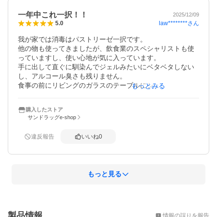
一年中これ一択！！
2025/12/09
law********
さん
5.0
我が家では消毒はパストリーゼ一択です。

他の物も使ってきましたが、飲食業のスペシャリストも使
っていますし、使い心地が気に入っています。

手に出して直ぐに馴染んでジェルみたいにベタベタしない
し、アルコール臭さも残りません。

食事の前にリビングのガラスのテーブルにシュッと出して
もっとみる
ティッシュでサッと拭いたりもします。ゴミ箱の中の匂い
が気になる時に魚臭さや生ゴミの匂いも消せますし、卵や
購入したストア
牡蠣にかけて消毒したりします。

サンドラッグe-shop
大きくて邪魔かなって思いますが、いつも家にある安心感
です！こちらはパントリーにしまい、普段使いに専用の好
違反報告
いいね
0
きなサイズの容器に移し替えて家中でそれぞれ使っていま
す。
もっと見る
概要
製品情報
情報の誤りを報告