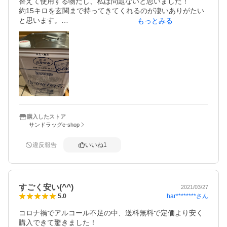
替えて使用する物だし、私は問題ないと思いました！

約15キロを玄関まで持ってきてくれるのが凄いありがたい
と思います。

もっとみる
それに一斗缶は探してもその辺には売ってないので、5リッ
トルのならたまに店で見かけますが、割高になるので一斗
缶の方が良いし、送料無料で届けてもらえて満足です。

パストリーゼの一斗缶は何回か購入していますが、消毒用
アルコールとして１番良いと感じます。

直接食べ物にかけても大丈夫な製品なので、手の消毒以外
に食品など何でも消毒出来て安心です。変な匂いもなく、
ベタつかず、パストリーゼは1番気に入っています！

購入したストア
サンドラッグe-shop
違反報告
いいね
1
すごく安い(^^)
2021/03/27
har********
さん
5.0
コロナ禍でアルコール不足の中、送料無料で定価より安く
購入できて驚きました！
