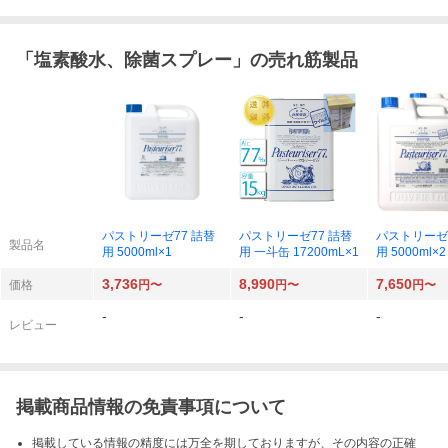
「
塩素酸水、除菌スプレー
」の売れ筋製品
パストリーゼ77 詰替
パストリーゼ77 詰替
パストリーゼ7
製品名
用 5000ml×1
用 一斗缶 17200mL×1
用 5000ml×2
3,736
8,990
7,650
価格
円〜
円〜
円〜
-
-
-
レビュー
掲載商品情報の免責事項について
掲載している情報の精度には万全を期しておりますが、その内容の正確