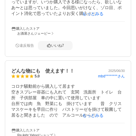
っていますが、いつか購入できる様になったら、欲しいな
パストリーゼは「よくぞ日本に存在してくれた、ありがと
あ〜とは思っていました。今回思いがけなく、ゾロ目、ポ
う！」と言える製品です。オススメします。
イント消化で思っていたよりお安く購入させて頂きまし
もっとみる
た。感謝です。（余談ですが、新型コロナウィルスがパン
デミックを起こした一年前に他店でパストリーゼ77一斗缶
購入したストア
をお安くネット購入、代金を振り込んだのですが、未だに
お酒屋さんジェーピー
届きません。連絡も取れず、結局、泣き寝入りしてしまい
ました。まさか？と暫くは諦め切れず落ち込んでいまし
違反報告
いいね
7
た）そんな苦い思い出もあって？でも諦め切れず、とうと
うパストリーゼ77一斗缶を購入してしまいました。他のい
くつかの容器に移し変えてから、使おうと思います。信頼
の出来る所で購入した方が良いという事を改めて思い知り
どんな物にも 使えます！！
ました。3/11注文、3/13には到着しました。有難う御座い
2025/06/30
mbd********
さん
5.0
ました。
コロナ騒動前から購入して居ます

空きスプレー容器にも入れて　玄関　洗面所　トイレ　台
所　子供部屋　車の中に置いて使用しています　

台所では肉　魚　野菜にも　掛けています　　昔　クリス
マスケーキを早目に作り　パストリーゼを掛けて殺菌して
居ると聞きました　ので　アルコールから作られたパスト
もっとみる
リーゼは　絶対安心安全と思い　使用しています

買い物から帰って

購入したストア
持ち帰り品に　全て包装の上からもスプレーします　そし
Re-light Yahoo!ショップ