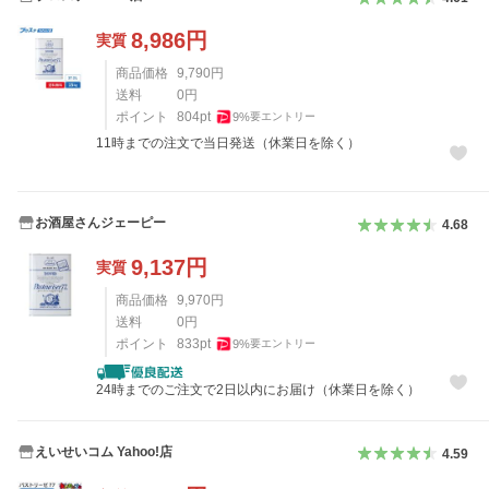
8,986
円
実質
商品価格
9,790
円
送料
0
円
ポイント
804
pt
9
%
要エントリー
11時までの注文で当日発送（休業日を除く）
お酒屋さんジェーピー
4.68
9,137
円
実質
商品価格
9,970
円
送料
0
円
ポイント
833
pt
9
%
要エントリー
24時までのご注文で2日以内にお届け（休業日を除く）
えいせいコム Yahoo!店
4.59