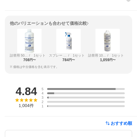
他のバリエーションも合わせて価格比較
詰替用 500ml
/
1セット
スプレー 500ml
/
1セット
詰替用 1000ml
/
1セット
708
784
1,059
円〜
円〜
円〜
※ 価格は中古価格を含む表示です。
レビュー
4.84
5
4
3
2
1,004
件
1
おすすめ順