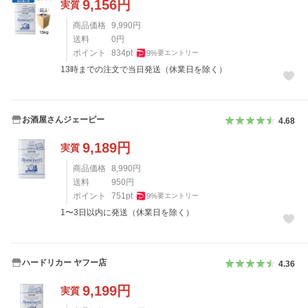
9,156
円
実質
商品価格
9,990
円
送料
0
円
ポイント
834
pt
9
%
要エントリー
13時までの注文で当日発送（休業日を除く）
お酒屋さんジェーピー
4.68
9,189
円
実質
商品価格
8,990
円
送料
950
円
ポイント
751
pt
9
%
要エントリー
1〜3日以内に発送（休業日を除く）
ハードリカー ヤフー店
4.36
9,199
円
実質