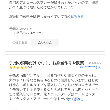
自宅のアルコールスプレーが残りわずかだったので、発送
が早く直ぐに届いたので助かりました(^^)

潔癖症で家中を除去しまっくていて直ぐになくなってしま
もっとみる
うので、一斗缶購入することにし、パストリーゼの5Lのポ
リタンクに食品対応の耐酸ポンプを使って移し替えました
購入したストア
が、手が疲れることも無く、数分で移し変えられました！

お酒屋さんジェーピー
一斗缶の蓋も開けられるか心配でしが、そこまで力を入れ
ずに簡単に開きました(^^)

違反報告
いいね
1
中蓋もついていて、外蓋は凹みを戻せば開封後も使用でき
るので、蒸発の心配もありません(^^)

お値段もお安い上に配送も早く、とても良心的なショップ
手指の消毒だけでなく、お弁当作りや観葉…
さんです(^^)オススメします☆
2025/02/26
aw_********
さん
5.0
手指の消毒だけでなく、お弁当作りや観葉植物の手入れ、
犬のトイレ等などあらゆるものに使用しています。はじめ
は小さいボトルタイプを購入していましたがコロナ禍で一
斗缶買いでも全然使えるなと実感してそれ以後ずっと一斗
缶で購入しています。元々ボトルタイプはホームセンター
やドラッグストアで、一斗缶はドーバーで直接購入してい
もっとみる
ましたがお安く買えるし缶もキレイなのでこちらを利用さ
せて頂いてます。
