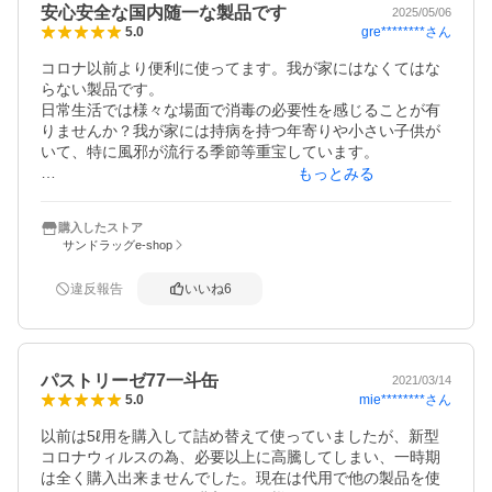
安心安全な国内随一な製品です
2025/05/06
gre********
さん
5.0
コロナ以前より便利に使ってます。我が家にはなくてはな
らない製品です。

日常生活では様々な場面で消毒の必要性を感じることが有
りませんか？我が家には持病を持つ年寄りや小さい子供が
いて、特に風邪が流行る季節等重宝しています。

もっとみる
この製品はただのアルコールと一番違うのは食品に使える
アルコールであると言うところです。この特徴から使う場
購入したストア
所を選ばず、子供が口に入れそうな玩具も安心して消毒で
サンドラッグe-shop
きます。アルコール製品は以前からこだわって見てます
が、この製品を超える物はありません。

違反報告
いいね
6
コロナの時は品切れとなり苦労しましたが買い置きにより
なんとか乗り切りました。我が家ではコロナ以降今でもス
ーパー等、外で買い物した商品はすべてこれで消毒してま
パストリーゼ77一斗缶
す。手洗いも徹底してます。お陰で我が家は風邪ひとつひ
2021/03/14
mie********
さん
5.0
かなくなりました。

ここまでやるウチも少ないでしょうが、家族の安全のため
以前は5ℓ用を購入して詰め替えて使っていましたが、新型
アルコール製品を購入しようと考えた方には最高の製品で
コロナウィルスの為、必要以上に高騰してしまい、一時期
あると確信します。

は全く購入出来ませんでした。現在は代用で他の製品を使