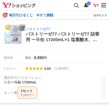
i
毎日引けるくじ 今すぐ挑戦
ログイン
パストリーゼ77
パストリーゼ77 パストリーゼ77 詰替
用 一斗缶 17200mL×1 塩素酸水、除
菌スプレー
8,990
最安値
新品：
円
（
1,004
件
）
レビュー
4.84
選択中のバリエーション
容量
一斗缶 17200mL
1セット
セット数
8,990
円〜