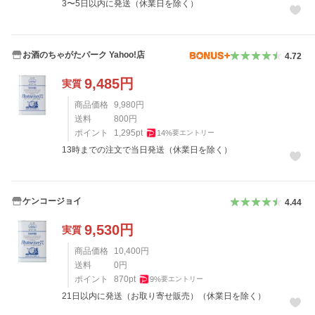
3〜5日以内に発送（休業日を除く）
お酒のちゃがたパーク Yahoo!店
4.72
9,485
円
実質
商品価格
9,980
円
送料
800
円
ポイント
1,295
pt
14
%
要エントリー
13時までの注文で当日発送（休業日を除く）
ケンコージョイ
4.44
9,530
円
実質
商品価格
10,400
円
送料
0
円
ポイント
870
pt
9
%
要エントリー
21日以内に発送（お取り寄せ販売）（休業日を除く）