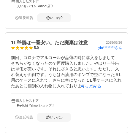
購入したストア
ここより数百円安いところも見つけて購入したこともあり
えいせいコム Yahoo!店
ましたが梱包や缶のキレイさを考えるとやはりこちらがい
いです。

違反報告
いいね
0
以前、他で缶が潰れていたり錆びていたりしたものが送ら
れてきましたが、衛生品なのでキレイな状態で送っていた
だけるほうがありがたいです。
1L単価は一番安い。ただ廃棄は注意
2025/08/26
ytn********
さん
5.0
前回、コロナでアルコールが品薄の時に購入をしまして、
そちらがなくなったので再度購入しました。やはり一斗缶
は単価が安いです。それに尽きると思います。ただし、入
れ替えが面倒です。うちは石油用のポンプで空になった５L
用のケースに入れて、さらに空になった１L用ケースに入れ
たあとに個別の入れ物に入れております。その際に100均じ
もっとみる
ょうごを使用しております。また、いつ品薄になっても安
心して使用できます。ただし市によっては、一斗缶の廃棄
購入したストア
はまちまちで、うちは粗大ごみ扱いでお金がかかりまし
Re-light Yahoo!ショップ
た。ですが実家は不燃物扱いで０円のため、そちらで廃棄
しました。そのあたりを含めたコストを考える必要があり
違反報告
いいね
5
ます。