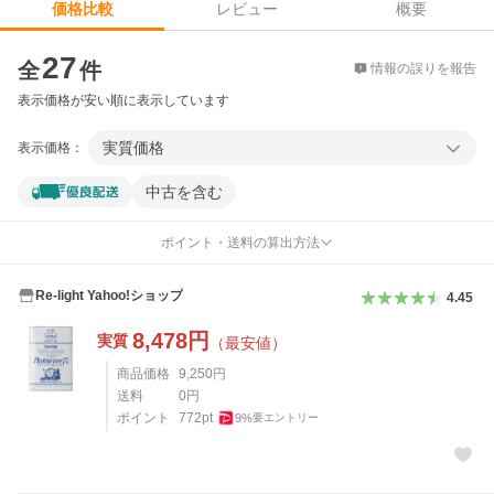
レビュー
概要
価格比較
価格比較
27
全
件
情報の誤りを報告
表示価格が安い順に表示しています
実質価格
表示価格：
中古を含む
ポイント・送料の算出方法
Re-light Yahoo!ショップ
4.45
8,478
円
実質
（最安値）
商品価格
9,250
円
送料
0
円
ポイント
772
pt
9
%
要エントリー