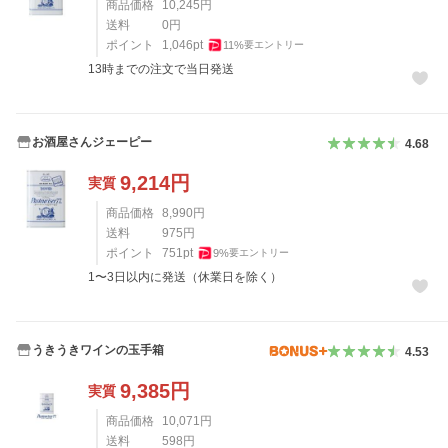
商品価格
10,245
円
送料
0
円
ポイント
1,046
pt
11
%
要エントリー
13時までの注文で当日発送
お酒屋さんジェーピー
4.68
9,214
円
実質
商品価格
8,990
円
送料
975
円
ポイント
751
pt
9
%
要エントリー
1〜3日以内に発送（休業日を除く）
うきうきワインの玉手箱
4.53
9,385
円
実質
商品価格
10,071
円
送料
598
円