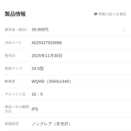
概要
製品情報
情報の誤りを報告
39,900
円
最安値（新品）
4529327929086
JANコード
2025年11月30日
発売日
24.5型
画面サイズ
WQHD（2560x1440）
解像度
16：9
アスペクト比
液晶パネル駆動
IPS
方式
ノングレア（非光沢）
表面処理