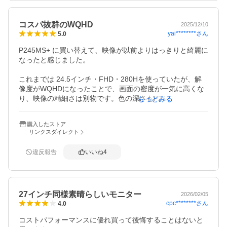
さらに24.5インチというサイズでWQHD解像度のため、画
コスパ抜群のWQHD
面が非常に高精細です。遠くの敵も見つけやすく、HDR10
2025/12/10
yai********
さん
5.0
00のおかげで色彩も鮮やかなので、クリエイティブモード
や島巡りも以前のモニターとは別の体験になりました。

P245MS+ に買い替えて、映像が以前よりはっきりと綺麗に
なったと感じました。

競技性を求めるフォトナ初めFPS勢にとって、このスペッ
クは強力な武器になります。投資する価値のあるデバイス
これまでは 24.5インチ・FHD・280Hを使っていたが、解
と感じています。本気で上達を目指す方に、自信を持って
像度がWQHDになったことで、画面の密度が一気に高くな
おすすめします。
り、映像の精細さは別物です。色の深さもP245MS+のほう
もっとみる
が圧倒的に良く、同じゲームでも印象が大きく変わりま
す。

購入したストア
リンクスダイレクト
WQHDの24.5インチモニターは選択肢が少なく、価格も高
いものが多かったため、以前からなかなか手が出ませんで
違反報告
いいね
4
した。その中で、このモニターは WQHD・320Hz のスペッ
クを備えつつ価格が抑えられており、購入しやすい点が魅
力でした。

27インチ同様素晴らしいモニター
実際の使用では、解像度の高さ、色の自然さ、動きの滑ら
2026/02/05
cpc********
さん
4.0
かさのどれも満足度が高く、

前のモニターから乗り換えて本当に良かったと感じていま
コストパフォーマンスに優れ買って後悔することはないと
す。