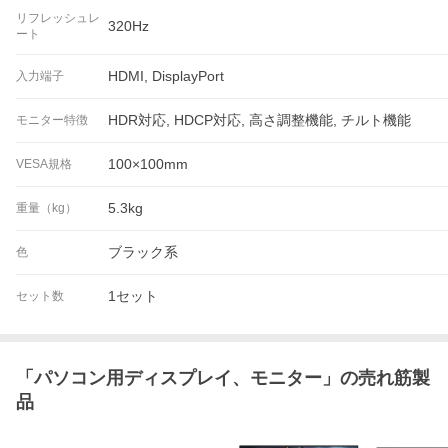
リフレッシュレ
320Hz
ート
HDMI, DisplayPort
入力端子
HDR対応, HDCP対応, 高さ調整機能, チルト機能
モニター特徴
100×100mm
VESA規格
5.3kg
重量（kg）
ブラック系
色
1セット
セット数
「
パソコン用ディスプレイ、モニター
」の売れ筋製
品