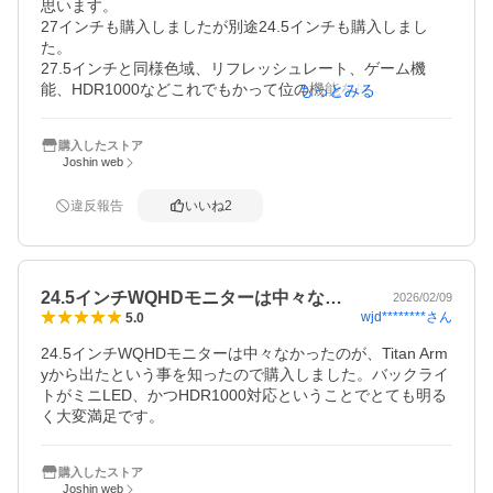
思います。

27インチも購入しましたが別途24.5インチも購入しまし
た。

27.5インチと同様色域、リフレッシュレート、ゲーム機
能、HDR1000などこれでもかって位の機能を盛り込んでい
もっとみる
ます。モニター縁のロゴも27インチよりも控えめでこちら
の方が好みです。

購入したストア
ボタン式のOSD設定が他機種に比べて煩わしく唯一ここが
Joshin web
弱点かと。

あと保証も1年なので不安な人は延長保証がある店舗で購入
違反報告
いいね
2
を検討しましょう

人気で売り切れも早いですがモニター選びに迷っている人
は積極的に選んでいいかと思います。

27インチと24.5インチのサイズ感の違いはそこまで大きく
24.5インチWQHDモニターは中々な…
は変わらないと思いました。

2026/02/09
wjd********
さん
5.0
ただ迫力を求めるならやはり大きい画面でしょう。
24.5インチWQHDモニターは中々なかったのが、Titan Arm
yから出たという事を知ったので購入しました。バックライ
トがミニLED、かつHDR1000対応ということでとても明る
く大変満足です。
購入したストア
Joshin web