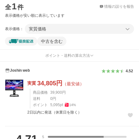
1
全
件
情報の誤りを報告
表示価格が安い順に表示しています
実質価格
表示価格：
中古を含む
ポイント・送料の算出方法
Joshin web
4.52
34,805
円
実質
（最安値）
商品価格
39,900
円
送料
0
円
ポイント
5,095
pt
14
%
2日以内に発送（休業日を除く）
レビュー
5