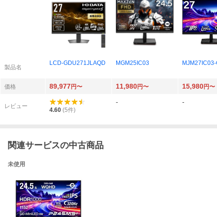
LCD-GDU271JLAQD
MGM25IC03
MJM27IC03-
製品名
89,977
11,980
15,980
価格
円〜
円〜
円〜
-
-
レビュー
4.60
(
5
件)
関連サービスの中古商品
未使用