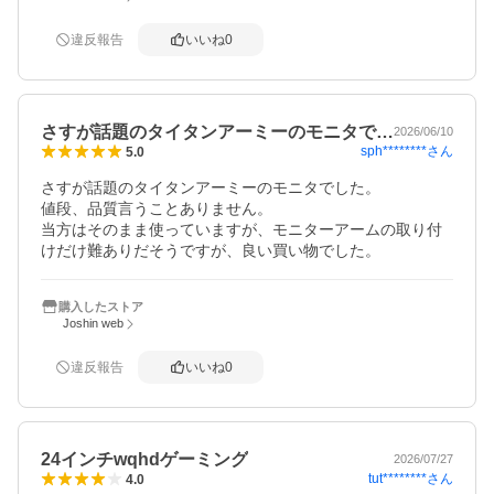
違反報告
いいね
0
さすが話題のタイタンアーミーのモニタで…
2026/06/10
sph********
さん
5.0
さすが話題のタイタンアーミーのモニタでした。

値段、品質言うことありません。

当方はそのまま使っていますが、モニターアームの取り付
けだけ難ありだそうですが、良い買い物でした。
購入したストア
Joshin web
違反報告
いいね
0
24インチwqhdゲーミング
2026/07/27
tut********
さん
4.0