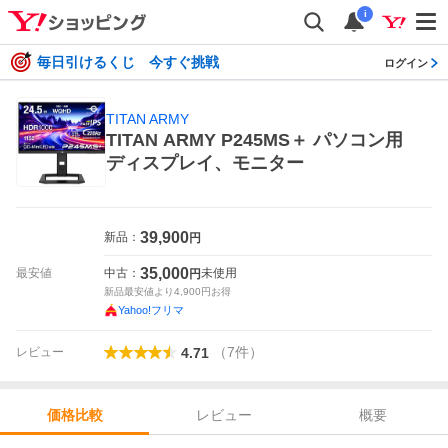
i
毎日引けるくじ 今すぐ挑戦
ログイン
TITAN ARMY
TITAN ARMY P245MS＋ パソコン用
ディスプレイ、モニター
39,900
新品：
円
35,000
最安値
中古：
未使用
円
新品最安値より
4,900
円お得
Yahoo!フリマ
（
7
件
）
レビュー
4.71
レビュー
概要
価格比較
価格比較