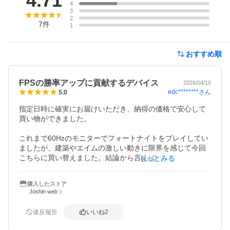
4.71
4
3
2
7
件
1
おすすめ順
FPSの勝率アップに貢献するデバイス
2026/04/10
edc********
さん
5.0
指定日時に確実にお届けいただき、納得の価格で安心して
買い物ができました。

これまで60Hzのモニターでフォートナイトをプレイしてい
ましたが、建築やエイムの激しい動きに限界を感じて今回
こちらに買い替えました。結論から言えば、「もっと早く
もっとみる
買ってもよかった」です。

購入したストア
320HzとFast IPSの恩恵は大きいようで、60Hzでは残像で
Joshin web
ブレていた敵の動きが、ヌルヌルと滑らかに視認できま
す。特に近距離のボックスファイトや編集スピードにおい
違反報告
いいね
2
て、自分の操作がダイレクトに画面に反映される感覚があ
り、明らかに勝率が向上しました。
