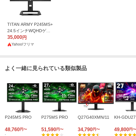
TITAN ARMY P245MS+
24.5インチWQHDゲー
ミングモニター 未使用
35,000
円
品
Yahoo!フリマ
よく一緒に見られている類似製品
P245MS PRO
P275MS PRO
Q27G40XMN/11
KH-GDU27
48,760
51,590
34,790
49,800
円〜
円〜
円〜
円
-