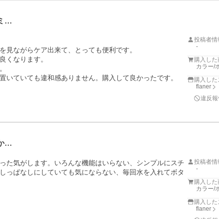
ミ…
投稿者情
-
を見ながらケア出来て、とっても便利です。

良くなります。

購入した
カラー/


置いていても違和感ありません。購入して良かったです。
購入した
flaner
違反報
か…
投稿者情
った気がします。いろんな機能はいらない、シンプルにスチ
-
しっぱなしにしていても気にならない、毎回水を入れてボタ
購入した
カラー/
購入した
flaner