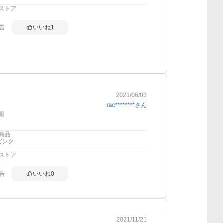
ストア
告
いいね
1
2021/06/03
rac********
さん
報
商品
ピンク
ストア
告
いいね
0
2021/11/21