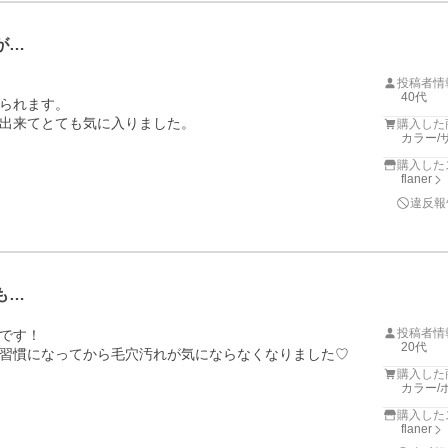
が…
投稿者情
40代
られます。

出来てとても気に入りました。
購入した
カラー/
購入した
flaner
違反報
も…
投稿者情
です！

20代
習慣になってから毛穴汚れが気にならなくなりました♡
購入した
カラー/
購入した
flaner