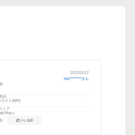
2023/01/12
miz********
さん
報
商品
ホワイト(WH)
ストア
ab Plus
告
いいね
0