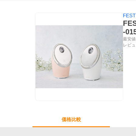
FEST
FE
-01
最安値
レビュ
価格比較