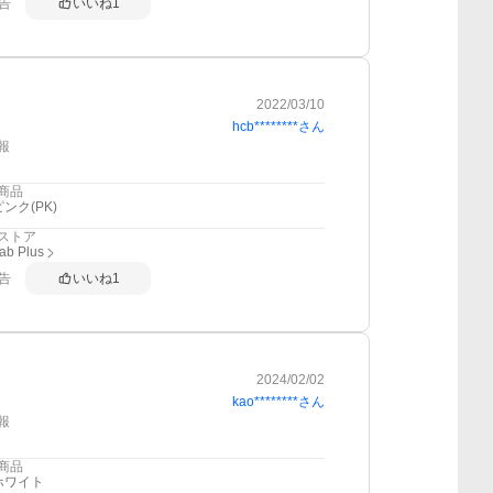
告
いいね
1
2022/03/10
hcb********
さん
報
商品
ンク(PK)
ストア
ab Plus
告
いいね
1
2024/02/02
kao********
さん
報
商品
ホワイト