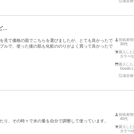
違反報
ビ…
投稿者情
を見て価格の面でこちらを選びましたが、とても良かったで
30代
プルで、使った後の肌も化粧ののりがよく買って良かったで
購入した
カラー/ピ
購入した
Goods L
違反報
投稿者情
40代
たり、その時々で水の量を自分で調整して使っています。

購入した
カラー/