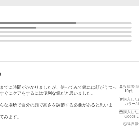
！
投稿者情
までに時間がかかりましたが、使ってみて鏡には顔がうつっ
10代
すぐにケアをするには便利な鏡だと思いました。

購入した
カラー/
らな場所で自分の顔で高さを調節する必要があると思いま
購入した
てみます。
Goods L
違反報