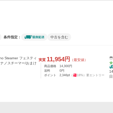
条件指定：
中古を含む
11,954
円
 Nano Steamer フェスティ
実質
（最安値）
 ナノスチーマー/おまけ
商品価格
14,300
円
送料
0
円
1
ポイント
2,346
pt
（
18
%）
要エントリー
日