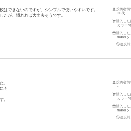
投稿者情
較はできないのですが、シンプルで使いやすいです。

20代
したが、慣れれば大丈夫そうです。
購入した
カラー/
購入した
flaner
違反報
投稿者情
た。

-
にも

購入した
カラー/
す。
購入した
flaner
違反報