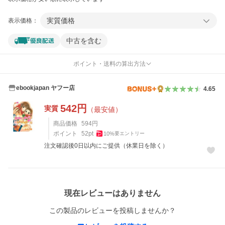
実質価格
表示価格：
中古を含む
ポイント・送料の算出方法
ebookjapan ヤフー店
4.65
542
円
実質
（最安値）
商品価格
594
円
ポイント
52
pt
10
%
要エントリー
注文確認後0日以内にご提供（休業日を除く）
レビュー
現在レビューはありません
この製品のレビューを投稿しませんか？