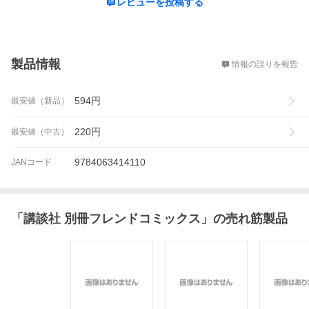
レビューを投稿する
概要
製品情報
情報の誤りを報告
594
円
最安値（新品）
220
円
最安値（中古）
9784063414110
JANコード
「
講談社 別冊フレンドコミックス
」の売れ筋製品