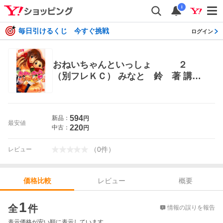
i
毎日引けるくじ 今すぐ挑戦
ログイン
おねいちゃんといっしょ ２
（別フレＫＣ） みなと 鈴 著 講談
社 別冊フレンドコミックス
594
新品：
円
最安値
220
中古：
円
（
0
件
）
レビュー
レビュー
概要
価格比較
価格比較
1
全
件
情報の誤りを報告
表示価格が安い順に表示しています