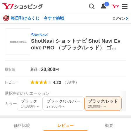
i
毎日引けるくじ 今すぐ挑戦
ログイン
ShotNavi
ShotNavi ショットナビ Shot Navi Ev
olve PRO （ブラック/レッド） ゴル
フ GPSナビ
20,800
最安値
新品：
円
（
39
件
）
レビュー
4.23
選択中のバリエーション
ブラック
ブラック/シルバー
ブラック/レッド
ホ
カラー
14,080
円〜
27,900
円〜
20,800
円〜
23,
価格比較
概要
レビュー