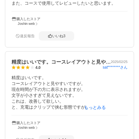
また、コースで使用してレビューしたいと思います。
購入したストア
Joshin web
違反報告
いいね
3
精度はいいです。コースレイアウトと見や…
2025/02/25
sat********
さん
4.0
精度はいいです。

コースレイアウトと見やすいですが。

現在時間が下の方に表示されますが。

文字が小さすぎて見えないです。

これは、改善して欲しい。

と、充電はクリップで挟む形態ですが。

もっとみる
充電できているのか？不安になる。

次のモデルからは、タイプCに直接接続になってますが。
購入したストア
Joshin web