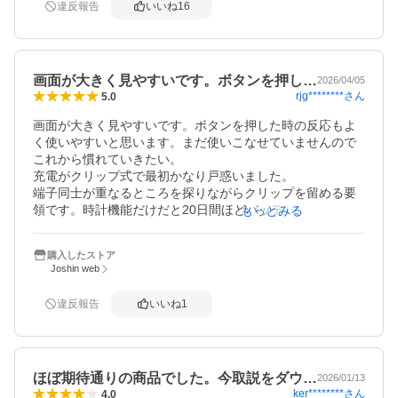
違反報告
いいね
16
＜やや残念な点＞

・充電がクリップ式でやりにくい（揺れたりするとズレて
充電止まる）

・スマホからBluetooth連携でコースデータを入れる際に時
画面が大きく見やすいです。ボタンを押し…
間がかかる

2026/04/05
rjg********
さん
5.0
　※PCでの有線接続は試していない。

　初期のファームウェア更新は更に長いのでご注意を。
画面が大きく見やすいです。ボタンを押した時の反応もよ
く使いやすいと思います。まだ使いこなせていませんので
これから慣れていきたい。

充電がクリップ式で最初かなり戸惑いました。

端子同士が重なるところを探りながらクリップを留める要
領です。時計機能だけだと20日間ほどバッテリーが持つよ
もっとみる
うなので普段使いにも便利と思います。ただし表示画面は
至ってシンプルな画面しか選択できません。
購入したストア
Joshin web
違反報告
いいね
1
ほぼ期待通りの商品でした。今取説をダウ…
2026/01/13
ker********
さん
4.0