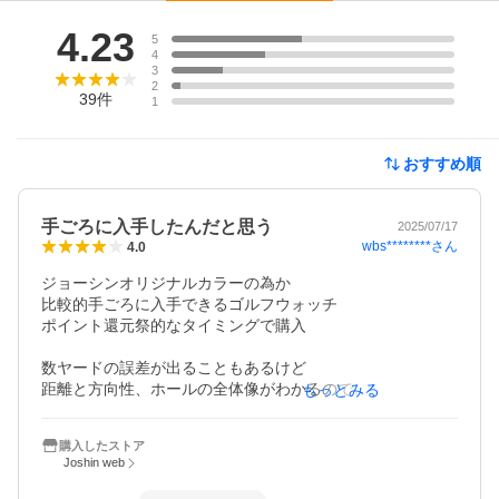
レビュー
4.23
5
4
3
2
39
件
1
おすすめ順
手ごろに入手したんだと思う
2025/07/17
wbs********
さん
4.0
ジョーシンオリジナルカラーの為か

比較的手ごろに入手できるゴルフウォッチ

ポイント還元祭的なタイミングで購入

数ヤードの誤差が出ることもあるけど

距離と方向性、ホールの全体像がわかるので

もっとみる
クラブ選定や戦略を考えるのに役立ちます。

購入したストア
新品で正味9時間は継続使用できました。

Joshin web
（2ラウンドプレー食事休憩中はオフ）
