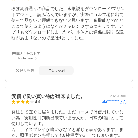
ほぼ期待通りの商品でした。今取説をダウンロード/プリン
トアウトし、読み込んでいますが、実際にゴルフ場に出て
使って見ないと理解できないと思います。多機能なのでど
こまで使えるようになるかチャレンジするつもりです。ア
プリもダウンロードしましたが、本体との連係に関する説
明があまりないので星は4としました。
購入したストア
Joshin web
違反報告
いいね
4
安価で良い買い物が出来ました。
2026/03/01
aki********
さん
4.0
発注して直ぐに届きました。まだコースでは使用していな
い為、実用性は判断出来ていませんが、日常の時計として
使用しています。

若干ディスプレイが暗いかな？と感じる事があります。ま
た、照明ボタンを押しても5秒程度でoffしてしまいます。
