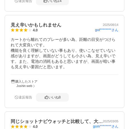
違反報告
いいね
14
見え辛いかもしれません
2025/08/14
got********
さん
4.0
カートから離れてのプレーが多い為、距離の目安がつけら
れて大変良いです。

機能を良く理解していない事もあり、使いこなせていない
感がありますが、画面がどうしても小さい為、見え辛いで
す。また、電池の消耗もあると思いますが、画面が暗い事
購入したストア
Joshin web
違反報告
いいね
8
同じショットナビウォッチと比較して、大…
2025/03/05
gom********
さん
4.0