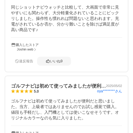
同じショットナビウォッチと比較して、大画面で非常に見
やすいにも関わらず、大分軽量化されていることにビック
リしました。操作性も慣れれば問題ないと思われます。充
電がされているか否か、分かり難いことを除けば満足度が
高い商品です♪
購入したストア
Joshin web
違反報告
いいね
9
ゴルフナビは初めて使ってみましたが便利…
2025/05/02
oya********
さん
5.0
ゴルフナビは初めて使ってみましたが便利だと思いまし
た。当方、上級者ではありませんのでお試し感覚で購入。
値段も手軽だし、入門機としては使いこなせそうです。オ
リジナルカラーなのも気に入りました。
購入したストア