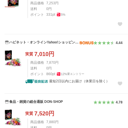
商品価格
7,253
円
送料
0
円
ポイント
331
pt
5
%
ハピネット・オンラインYahoo!ショッピング
4.44
店
7,010
円
実質
商品価格
7,870
円
送料
0
円
ポイント
860
pt
12
%
要エントリー
最短2日以内にお届け（休業日を除く）
食品・雑貨の総合通販 DON-SHOP
4.78
7,520
円
実質
商品価格
7,880
円
送料
0
円