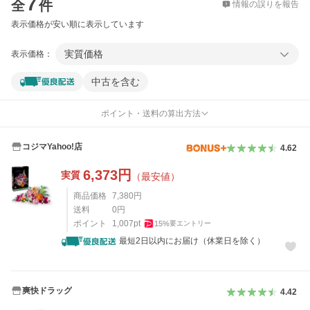
7
全
件
情報の誤りを報告
表示価格が安い順に表示しています
実質価格
表示価格：
中古を含む
ポイント・送料の算出方法
コジマYahoo!店
4.62
6,373
円
実質
（最安値）
商品価格
7,380
円
送料
0
円
ポイント
1,007
pt
15
%
要エントリー
最短2日以内にお届け（休業日を除く）
爽快ドラッグ
4.42