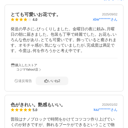
とても可愛いお花です。
2025/09/02
xbw********
さん
4.0
発送の早さに､びっくりしました。金曜日の夜に頼み､月曜
日の朝に届きました。包装も丁寧で綺麗でした。お花も､い
ろんな色があり､とても可愛いです。飾っていると癒されま
す。オモチャ感が､気になっていましたが､完成度は満足で
す。今度は､何を作ろうかと考え中です。
購入したストア
コジマYahoo!店
違反報告
いいね
2
色がきれい。艶感もいい。
2026/01/02
kaz********
さん
5.0
普段はナノブロックで時間をかけてコツコツ作り上げてい
くのが好きですが、飾れるブーケができるということで物