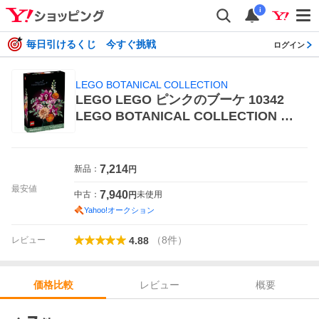
i
毎日引けるくじ 今すぐ挑戦
ログイン
LEGO BOTANICAL COLLECTION
LEGO LEGO ピンクのブーケ 10342
LEGO BOTANICAL COLLECTION ブ
ロック
7,214
新品：
円
最安値
7,940
中古：
未使用
円
Yahoo!オークション
（
8
件
）
レビュー
4.88
レビュー
概要
価格比較
価格比較