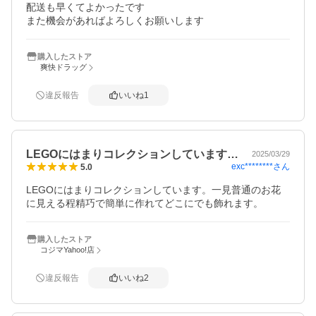
配送も早くてよかったです

また機会があればよろしくお願いします
購入したストア
爽快ドラッグ
違反報告
いいね
1
LEGOにはまりコレクションしています…
2025/03/29
exc********
さん
5.0
LEGOにはまりコレクションしています。一見普通のお花
に見える程精巧で簡単に作れてどこにでも飾れます。
購入したストア
コジマYahoo!店
違反報告
いいね
2