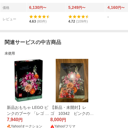
ル）10698
ット 83729
0696
6,130
5,249
4,160
価格
円〜
円〜
円〜
-
レビュー
4.63
(
80
件)
4.72
(
109
件)
関連サービスの中古商品
未使用
新品おもちゃ LEGO ピ
【新品・未開封】レ
ンクのブーケ 「レゴ ボ
ゴ 10342 ピンクのブ
タニカルコレクショ
7,940
ーケ
8,000
円
円
ン」 10342
Yahoo!オークション
Yahoo!フリマ