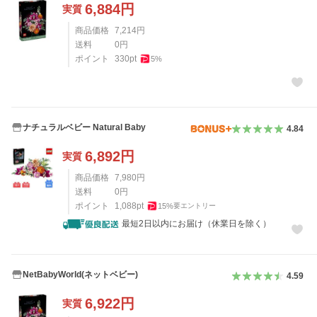
6,884
円
実質
商品価格
7,214
円
送料
0
円
ポイント
330
pt
5
%
ナチュラルベビー Natural Baby
4.84
6,892
円
実質
商品価格
7,980
円
送料
0
円
ポイント
1,088
pt
15
%
要エントリー
最短2日以内にお届け（休業日を除く）
NetBabyWorld(ネットベビー)
4.59
6,922
円
実質