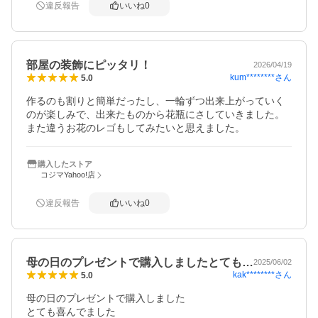
違反報告
いいね
0
部屋の装飾にピッタリ！
2026/04/19
kum********
さん
5.0
作るのも割りと簡単だったし、一輪ずつ出来上がっていく
のが楽しみで、出来たものから花瓶にさしていきました。
また違うお花のレゴもしてみたいと思えました。
購入したストア
コジマYahoo!店
違反報告
いいね
0
母の日のプレゼントで購入しましたとても…
2025/06/02
kak********
さん
5.0
母の日のプレゼントで購入しました

とても喜んでました
