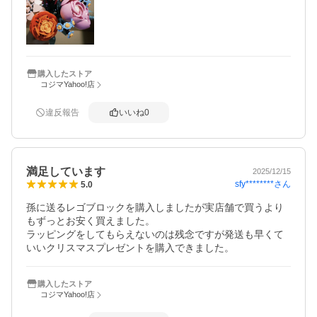
購入したストア
コジマYahoo!店
違反報告
いいね
0
満足しています
2025/12/15
sfy********
さん
5.0
孫に送るレゴブロックを購入しましたが実店舗で買うより
もずっとお安く買えました。

ラッピングをしてもらえないのは残念ですが発送も早くて
いいクリスマスプレゼントを購入できました。
購入したストア
コジマYahoo!店