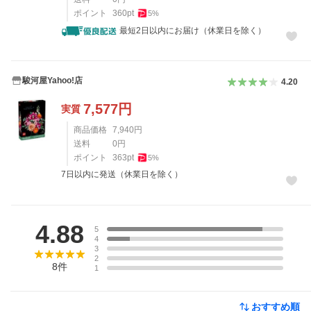
ポイント
360
pt
5
%
最短2日以内にお届け（休業日を除く）
駿河屋Yahoo!店
4.20
7,577
円
実質
商品価格
7,940
円
送料
0
円
ポイント
363
pt
5
%
7日以内に発送（休業日を除く）
レビュー
4.88
5
4
3
2
8
件
1
おすすめ順