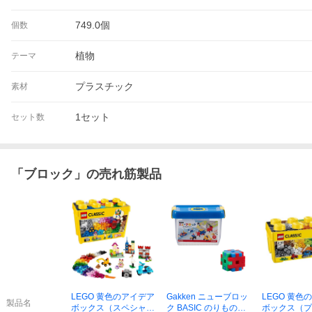
749.0個
個数
植物
テーマ
プラスチック
素材
1セット
セット数
「
ブロック
」の売れ筋製品
LEGO 黄色のアイデア
Gakken ニューブロッ
LEGO 黄色
製品名
ボックス（スペシャ
ク BASIC のりものセ
ボックス（プ