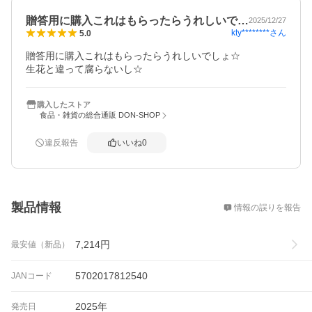
贈答用に購入これはもらったらうれしいで…
2025/12/27
kty********
さん
5.0
贈答用に購入これはもらったらうれしいでしょ☆

生花と違って腐らないし☆
購入したストア
食品・雑貨の総合通販 DON-SHOP
違反報告
いいね
0
概要
製品情報
情報の誤りを報告
7,214
円
最安値（新品）
5702017812540
JANコード
2025年
発売日