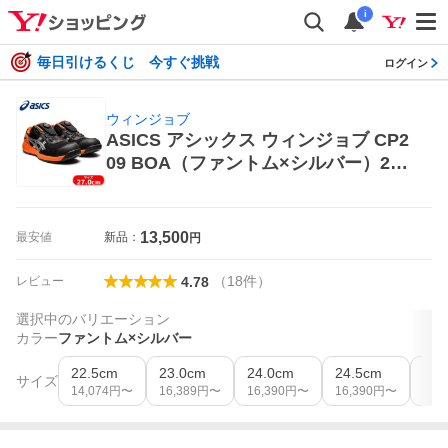
i
毎日引けるくじ 今すぐ挑戦
ログイン
ウィンジョブ
ASICS アシックス ウィンジョブ CP2
09 BOA（ファントム×シルバー）27.
0cm ウィンジョブ 作業用スニーカー
13,500
最安値
新品：
円
（
18
件
）
レビュー
4.78
選択中のバリエーション
カラー
ファントム×シルバー
22.5cm
23.0cm
24.0cm
24.5cm
25.
サイズ
14,074
円〜
16,389
円〜
16,390
円〜
16,390
円〜
16,