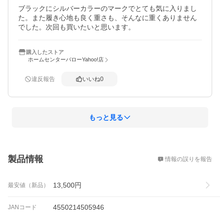
ブラックにシルバーカラーのマークでとても気に入りまし
た。また履き心地も良く重さも、そんなに重くありません
でした。次回も買いたいと思います。
購入したストア
ホームセンターバローYahoo!店
違反報告
いいね
0
もっと見る
概要
製品情報
情報の誤りを報告
13,500
円
最安値（新品）
4550214505946
JANコード