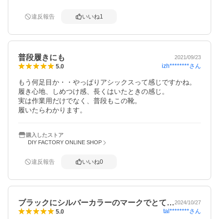
違反報告
いいね
1
普段履きにも
2021/09/23
izh********
さん
5.0
もう何足目か・・やっぱりアシックスって感じですかね。

履き心地、しめつけ感、長くはいたときの感じ。

実は作業用だけでなく、普段もこの靴。

履いたらわかります。
購入したストア
DIY FACTORY ONLINE SHOP
違反報告
いいね
0
ブラックにシルバーカラーのマークでとて…
2024/10/27
tal********
さん
5.0