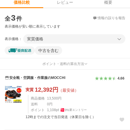
レビュー
概要
価格比較
価格比較
3
全
件
情報の誤りを報告
表示価格が安い順に表示しています
実質価格
表示価格：
中古を含む
ポイント・送料の算出方法
安全靴・空調服・作業服のMOCCHI
4.66
12,392
円
実質
（最安値）
商品価格
13,500
円
送料
0
円
ポイント
1,108
pt
9
%
要エントリー
12時までの注文で当日発送（休業日を除く）