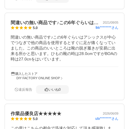
間違いの無い商品です♪この6年ぐらいは…
2021/08/05
tkk********
さん
5.0
間違いの無い商品です♪この6年ぐらいはアシックスが中心
でつなぎで他の商品を使用するとすぐに足が痛くなってい
ました。この商品のいいところは靴の脱ぎ履きが安易に出
来る所かと思います。ひもの靴の時は28.0cmですがBOAの
時は27.0cnをはいています。
購入したストア
DIY FACTORY ONLINE SHOP
違反報告
いいね
0
作業品優良店★★★★★
2026/06/09
utx********
さん
5.0
この度はこちらの都合で迅速な対応して頂き感謝致しま