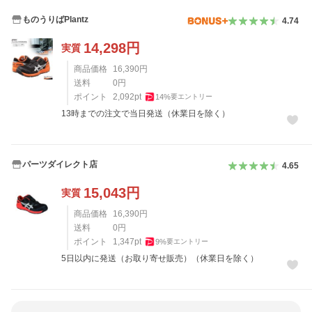
ものうりばPlantz
4.74
14,298
円
実質
商品価格
16,390
円
送料
0
円
ポイント
2,092
pt
14
%
要エントリー
13時までの注文で当日発送（休業日を除く）
パーツダイレクト店
4.65
15,043
円
実質
商品価格
16,390
円
送料
0
円
ポイント
1,347
pt
9
%
要エントリー
5日以内に発送（お取り寄せ販売）（休業日を除く）