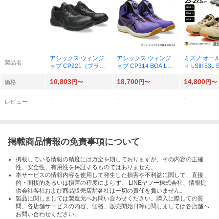
アシックス ウィンジ
アシックス ウィンジ
ミズノ オー
製品名
ョブ CP221（ブラッ
ョブ CP314 BOA LC
ィ LSIII 53L
ク×ブラック）26.0cm
（ラジアントアメジス
10,803
18,700
14,800
ト×ブラック）
価格
円〜
円〜
円〜
-
-
-
レビュー
掲載商品情報の免責事項について
掲載している情報の精度には万全を期しておりますが、その内容の正確
性、安全性、有用性を保証するものではありません。
本サービスの情報内容を使用して発生した損害や不利益に関して、直接
的・間接的あるいは損害の程度によらず、 LINEヤフー株式会社、情報提
供会社各社および商品販売店舗各社は一切の責任を負いません。
製品に関しましては製造元へお問い合わせください。購入に際しての質
問、各店舗サービスの内容、価格、販売開始日等に関しましては各店舗へ
お問い合わせください。