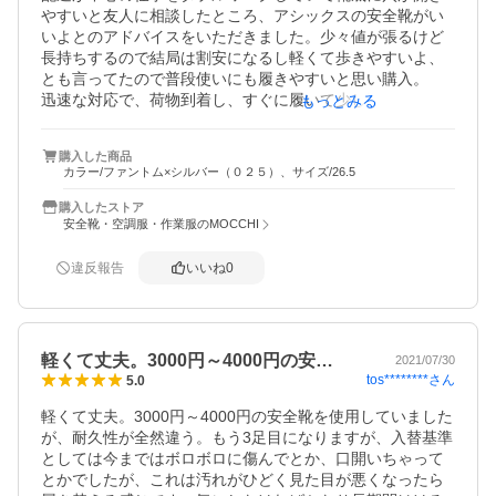
やすいと友人に相談したところ、アシックスの安全靴がい
いよとのアドバイスをいただきました。少々値が張るけど
長持ちするので結局は割安になるし軽くて歩きやすいよ、
とも言ってたので普段使いにも履きやすいと思い購入。

迅速な対応で、荷物到着し、すぐに履いて少し近所を歩い
もっとみる
てみたら友人の言ってたとおりだった。

明日から本格的に履き始めるので楽しみ。
購入した商品
カラー/ファントム×シルバー（０２５）、サイズ/26.5
購入したストア
安全靴・空調服・作業服のMOCCHI
違反報告
いいね
0
軽くて丈夫。3000円～4000円の安…
2021/07/30
tos********
さん
5.0
軽くて丈夫。3000円～4000円の安全靴を使用していました
が、耐久性が全然違う。もう3足目になりますが、入替基準
としては今まではボロボロに傷んでとか、口開いちゃって
とかでしたが、これは汚れがひどく見た目が悪くなったら