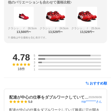
他のバリエーションも合わせて価格比較
クラシックレッド×ホワイト
/
26.5cm
クラシックレッド×ホワイト
/
24.5cm
クラシックレッド×ホワイト
/
25.0cm
13,500
13,529
13,529
円〜
円〜
円〜
※ 価格は中古価格を含む表示です。
レビュー
4.78
5
4
3
2
18
件
1
おすすめ順
配達が中心の仕事をダブルワークしていて…
2026/06/06
rop********
さん
5.0
配達が中心の仕事をダブルワークしていて靴底に穴が開き