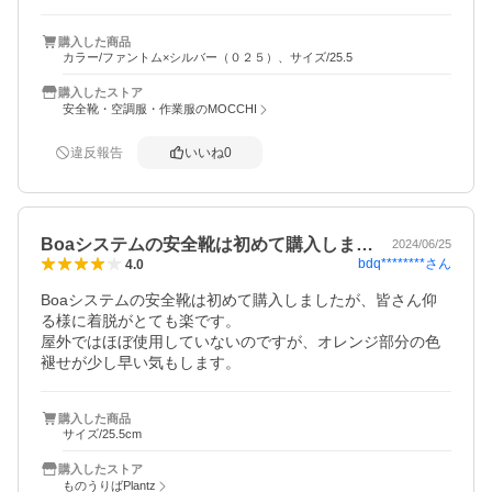
購入した商品
カラー/ファントム×シルバー（０２５）、サイズ/25.5
購入したストア
安全靴・空調服・作業服のMOCCHI
違反報告
いいね
0
Boaシステムの安全靴は初めて購入しま…
2024/06/25
bdq********
さん
4.0
Boaシステムの安全靴は初めて購入しましたが、皆さん仰
る様に着脱がとても楽です。

屋外ではほぼ使用していないのですが、オレンジ部分の色
褪せが少し早い気もします。
購入した商品
サイズ/25.5cm
購入したストア
ものうりばPlantz