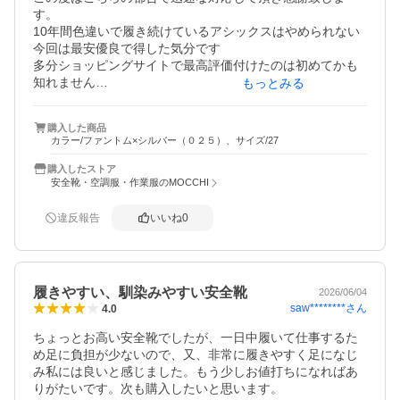
す。

10年間色違いで履き続けているアシックスはやめられない

今回は最安優良で得した気分です

多分ショッピングサイトで最高評価付けたのは初めてかも
知れません

もっとみる
これからも利用させて頂きます
購入した商品
カラー/ファントム×シルバー（０２５）、サイズ/27
購入したストア
安全靴・空調服・作業服のMOCCHI
違反報告
いいね
0
履きやすい、馴染みやすい安全靴
2026/06/04
saw********
さん
4.0
ちょっとお高い安全靴でしたが、一日中履いて仕事するた
め足に負担が少ないので、又、非常に履きやすく足になじ
み私には良いと感じました。もう少しお値打ちになればあ
りがたいです。次も購入したいと思います。