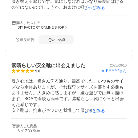
履き替える感じです。気にしなければかなり長期間はける
のではないのでしょうか。おまけに軽く、クッションが非
もっとみる
常に良い。現場で高い所からの着地もショックが全然違い
ますよ。
購入したストア
DIY FACTORY ONLINE SHOP
違反報告
いいね
0
素晴らしい安全靴に出会えました
2023/09/10
m_t********
さん
5.0
履き心地は、皆さん仰る通り、最高でした。いつものサイ
ズなら余裕ありますが、それ程ワンサイズを落とす必要も
ありません。大きめに感じますが、嫌な遊びでは無く履け
ます。BOAで着脱も簡単です。素晴らしい靴にやっと出会
えた感じです。

安全靴は、拘束がキツいと我慢して履けませんので、アシ
もっとみる
ックスのこのモデルはいいです。
購入した商品
サイズ/29.0cm