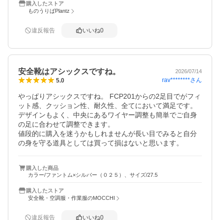
購入したストア
ものうりばPlantz
違反報告
いいね
0
安全靴はアシックスですね。
2026/07/14
rav********
さん
5.0
やっぱりアシックスですね。 FCP201からの2足目でがフィ
ット感、クッション性、耐久性、全てにおいて満足です。

デザインもよく、中央にあるワイヤー調整も簡単でご自身
の足に合わせて調整できます。

値段的に購入を迷うかもしれませんが長い目でみると自分
の身を守る道具としては買って損はないと思います。
購入した商品
カラー/ファントム×シルバー（０２５）、サイズ/27.5
購入したストア
安全靴・空調服・作業服のMOCCHI
違反報告
いいね
0