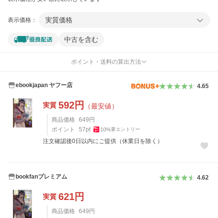
実質価格
表示価格：
中古を含む
ポイント・送料の算出方法
ebookjapan ヤフー店
4.65
592
円
実質
（最安値）
商品価格
649
円
ポイント
57
pt
10
%
要エントリー
注文確認後0日以内にご提供（休業日を除く）
bookfanプレミアム
4.62
621
円
実質
商品価格
649
円