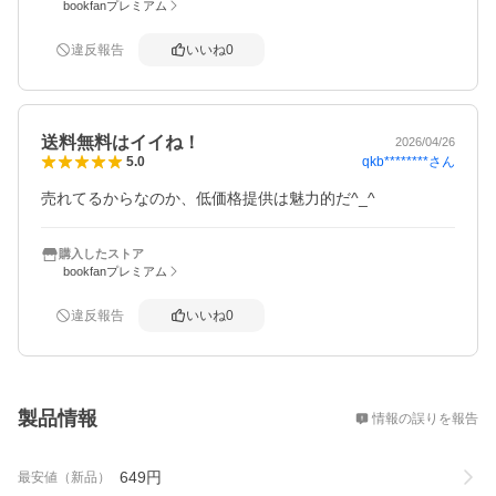
bookfanプレミアム
違反報告
いいね
0
送料無料はイイね！
2026/04/26
qkb********
さん
5.0
売れてるからなのか、低価格提供は魅力的だ^_^
購入したストア
bookfanプレミアム
違反報告
いいね
0
概要
製品情報
情報の誤りを報告
649
円
最安値（新品）