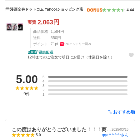
漫画全巻ドットコム Yahoo!ショッピング店
4.44
2,063
円
実質
商品価格
1,584
円
送料
550
円
ポイント
71
pt
5
%
エントリー済み
12時までのご注文で明日にお届け（休業日を除く）
レビュー
5.00
5
4
3
2
9
件
1
おすすめ順
この度はありがとうございました！！！商…
2025/03/15
qqa********
さん
5.0