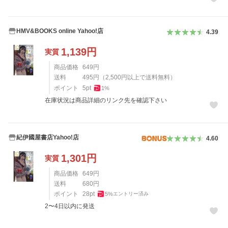
HMV&BOOKS online Yahoo!店
4.39
1,139
円
実質
商品価格
649
円
送料
495
円
（
2,500
円以上で送料無料）
ポイント
5
pt
1
%
在庫状況は商品詳細のリンク先を確認下さい
紀伊國屋書店Yahoo!店
4.60
1,301
円
実質
商品価格
649
円
送料
680
円
ポイント
28
pt
5
%
エントリー済み
2〜4日以内に発送