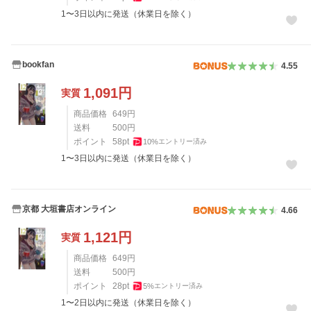
1〜3日以内に発送（休業日を除く）
bookfan
4.55
1,091
円
実質
商品価格
649
円
送料
500
円
ポイント
58
pt
10
%
エントリー済み
1〜3日以内に発送（休業日を除く）
京都 大垣書店オンライン
4.66
1,121
円
実質
商品価格
649
円
送料
500
円
ポイント
28
pt
5
%
エントリー済み
1〜2日以内に発送（休業日を除く）