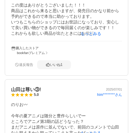
この度はありがとうございました！！！

商品はこれから来ると思いますが、発売日のかなり前から
予約ができるので本当に助かっております。

いつもこちらのショップにはお世話になっており、安心し
て良い買い物ができるので毎回届くのが楽しみです！！

これからも欲しい商品が出たときにはお世話になろうと思
もっとみる
います！！！

今後ともよろしくお願い申し上げます。
購入したストア
bookfanプレミアム
違反報告
いいね
1
山田は尊い③!
2025/07/01
him********
さん
5.0
のりお〰︎

今年の夏アニメは随分と豊作らしいでー

ところでアニメ第3期の話どうなった？

まだアニメは原作に並んでないで、前回のコメントで山田
なら狙えるから狙っていこうと言ったばっかりやん。

もっとみる