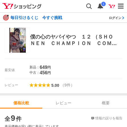
i
毎日引けるくじ 今すぐ挑戦
ログイン
僕の心のヤバイやつ １２ （ＳＨＯ
ＮＥＮ ＣＨＡＭＰＩＯＮ ＣＯＭＩ
ＣＳ） 桜井のりお／著 秋田書店 チャ
ンピオンコミックス
649
新品：
円
最安値
456
中古：
円
（
9
件
）
レビュー
5.00
レビュー
概要
価格比較
価格比較
9
全
件
情報の誤りを報告
表示価格が安い順に表示しています