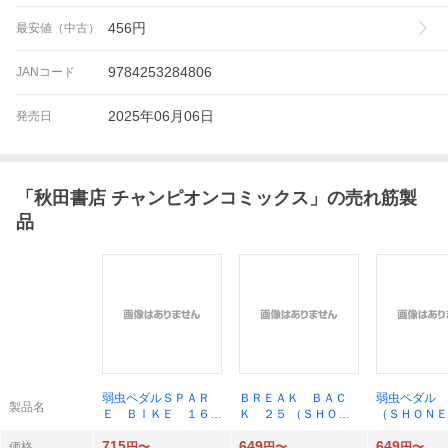
456
円
最安値（中古）
9784253284806
JANコード
2025年06月06日
発売日
「
秋田書店 チャンピオンコミックス
」の売れ筋製
品
弱虫ペダルＳＰＡＲ
ＢＲＥＡＫ ＢＡＣ
弱虫ペダル 
製品名
Ｅ ＢＩＫＥ １６
Ｋ ２５ （ＳＨＯＮ
（ＳＨＯＮＥ
（ＳＨＯＮＥＮ ＣＨ
ＥＮ ＣＨＡＭＰＩＯ
ＡＭＰＩＯＮ
715
649
649
ＡＭＰＩＯＮ ＣＯＭ
Ｎ ＣＯＭＩＣＳ）
ＩＣＳ） 渡
価格
円〜
円〜
円〜