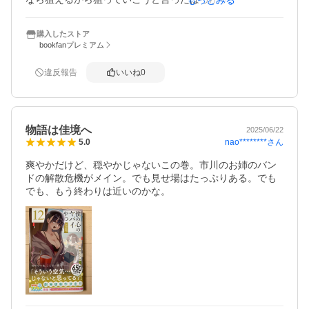
購入したストア
bookfanプレミアム
今回はまだ言いたいこと有るで！

違反報告
いいね
0
確かに山田は水着姿にならなくてもおじさんファンはだま
せるみたいなこと言ったけど、下着姿はサービスし過ぎや
ろう！
物語は佳境へ
2025/06/22
nao********
さん
5.0
爽やかだけど、穏やかじゃないこの巻。市川のお姉のバン
ドの解散危機がメイン。でも見せ場はたっぷりある。でも
でも、もう終わりは近いのかな。