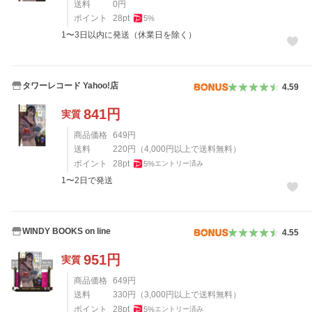
送料
0
円
ポイント
28
pt
5
%
1〜3日以内に発送（休業日を除く）
タワーレコード Yahoo!店
4.59
841
円
実質
商品価格
649
円
送料
220
円
（
4,000
円以上で送料無料）
ポイント
28
pt
5
%
エントリー済み
1〜2日で発送
WINDY BOOKS on line
4.55
951
円
実質
商品価格
649
円
送料
330
円
（
3,000
円以上で送料無料）
ポイント
28
pt
5
%
エントリー済み