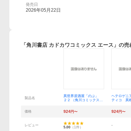
発売日
2026年05月22日
「
角川書店 カドカワコミックス エース
」の売
概要
異世界居酒屋「のぶ」
ヘテロゲニ
製品名
２２ （角川コミックス・
ティコ 異
エース） 蝉川夏哉／原
門 ７ （
作 ヴァージニア二等兵
ス・エース
924
924
価格
円〜
円〜
／漫画 転／キャラクタ
著
ー原案
レビュー
-
5.00
（
1
件）