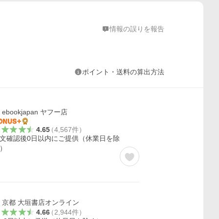
情報の誤りを報告
ポイント・送料の算出方法
ebookjapan ヤフー店
4.65
（
4,567
件
）
文確認後0日以内にご提供（休業日を除
）
京都 大垣書店オンライン
4.66
（
2,944
件
）