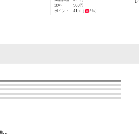
1
送料
500
円
ポイント
41
pt
（
5
%）
画…