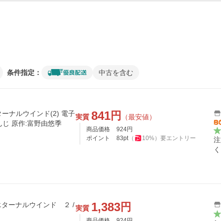
条件指定：
中古を含む
841
円
ーナルウインド(2) 電子
実質
（最安値）
んじ 原作:富野由悠季
商品価格
924
円
ポイント
83
pt
（
10
%）
要エントリー
注
く
1,383
円
ターナルウインド ２ /
実質
商品価格
924
円