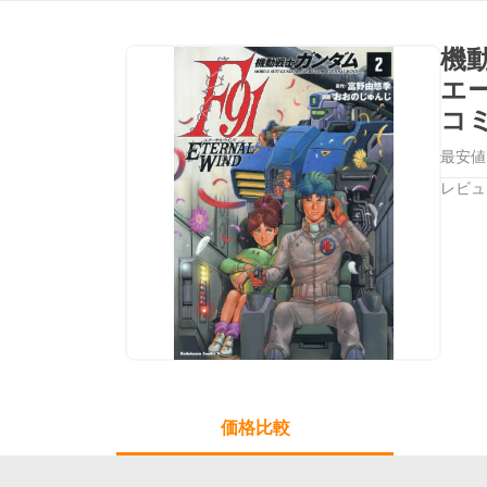
機
エ
コ
最安値
レビュ
価格比較