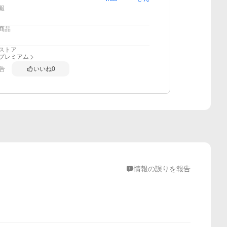
報
商品
ストア
anプレミアム
告
いいね
0
情報の誤りを報告