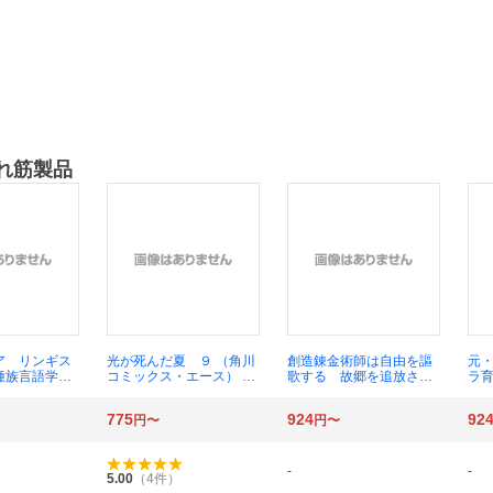
れ筋製品
ア リンギス
光が死んだ夏 ９ （角川
創造錬金術師は自由を謳
元
種族言語学入
コミックス・エース） モ
歌する 故郷を追放され
ラ
角川コミック
クモクれん／著
たら、魔王のお膝元で超
ー
） 瀬野反人／
絶効果のマジックアイテ
１４
775
924
92
円〜
円〜
ム作り放題になりまし
エー
た ７ （角川コミック
作
ス・エース） 千月さかき
ろ
／原作 姫乃タカ／漫
-
-
5.00
（
4
件）
画 かぼちゃ／キャラク