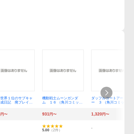
・世界１位のサブキャ
機動戦士ムーンガンダ
ダッフルコートアーミ
育成日記 廃プレイヤ
ム １６ （角川コミック
ー ３ （角川コミック
、異世界を攻略中！
スエース） 福井晴敏 虎
ス・エース） 吾嬬竜孝／
 （角川コミックス・
哉孝征
著
4
931
1,320
円〜
円〜
円〜
ス） 沢村治太郎／原
 前田理想／漫画 ま
／キャラクター原案
-
5.00
（
2
件）