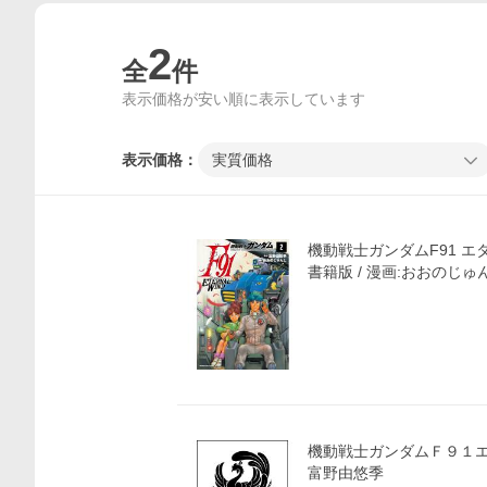
2
全
件
表示価格が安い順に表示しています
表示価格：
実質価格
機動戦士ガンダムF91 エタ
書籍版 / 漫画:おおのじゅ
価格比較
機動戦士ガンダムＦ９１エ
富野由悠季