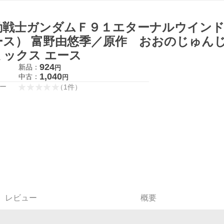
動戦士ガンダムＦ９１エターナルウインド
ース） 富野由悠季／原作 おおのじゅんじ
ミックス エース
924
新品：
円
1,040
中古：
円
ー
（
1
件
）
レビュー
概要