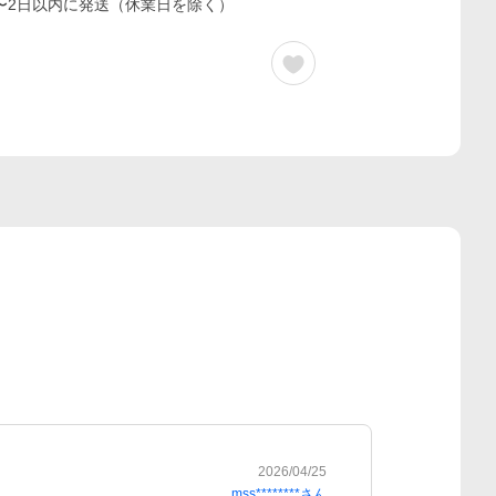
〜2日以内に発送（休業日を除く）
2026/04/25
mss********
さん