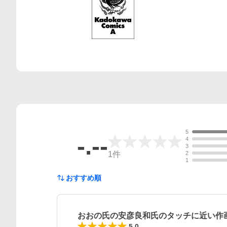
5
-.--
4
3
1
件
2
1
おすすめ順
おおの氏の安彦良和氏のタッチに近い作
レビュー
5.0