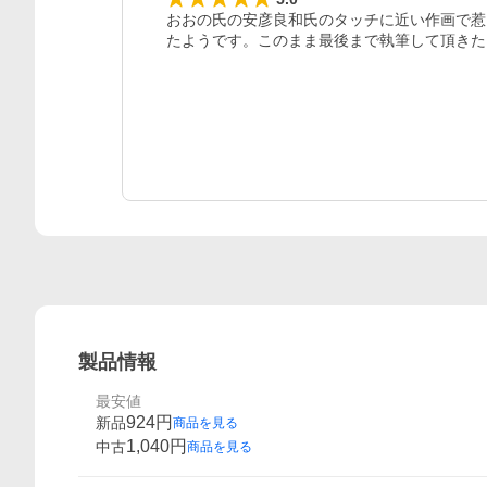
おおの氏の安彦良和氏のタッチに近い作画で惹
たようです。このまま最後まで執筆して頂きた
製品情報
最安値
924
円
新品
商品を見る
1,040
円
中古
商品を見る