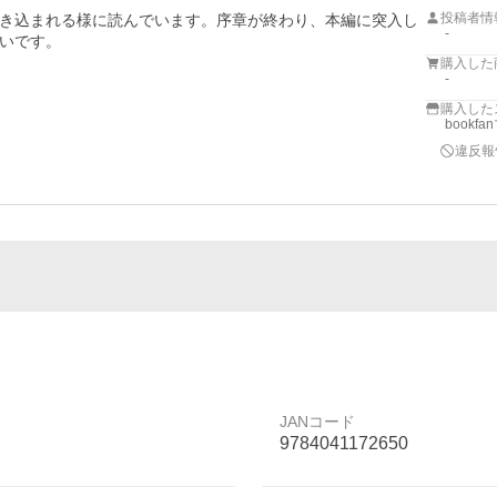
投稿者情
き込まれる様に読んでいます。序章が終わり、本編に突入し
-
いです。
購入した
-
購入した
bookf
違反報
JANコード
9784041172650