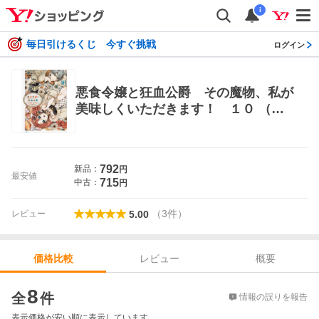
i
毎日引けるくじ 今すぐ挑戦
ログイン
悪食令嬢と狂血公爵 その魔物、私が
美味しくいただきます！ １０ （Ｋ
Ｃｘ） 水辺チカ／漫画 星彼方／原
作 ペペロン／キャラクター原案 少
女コミック（中高生、一般）その他
792
新品：
円
最安値
715
中古：
円
（
3
件
）
レビュー
5.00
レビュー
概要
価格比較
価格比較
8
全
件
情報の誤りを報告
表示価格が安い順に表示しています