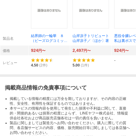
結界師の一輪華 ８
山岸凉子トリビュート
悪役令嬢レ
製品名
（ビーズログコミック
山岸凉子／〔ほか〕著
私は裏ボスで
ス） おだやか／著
ではありませ
924
2,497
924
クレハ／原作 ボダッ
６ （ビーズ
価格
円〜
円〜
円〜
クス／キャラクター原
ックス） の
-
案
著 七夕さと
レビュー
作 Ｔｅａ／
4.50
(
2
件)
5.00
(
1
件)
ター原案
掲載商品情報の免責事項について
掲載している情報の精度には万全を期しておりますが、その内容の正確
性、安全性、有用性を保証するものではありません。
本サービスの情報内容を使用して発生した損害や不利益に関して、直接
的・間接的あるいは損害の程度によらず、 LINEヤフー株式会社、情報提
供会社各社および商品販売店舗各社は一切の責任を負いません。
製品に関しましては製造元へお問い合わせください。購入に際しての質
問、各店舗サービスの内容、価格、販売開始日等に関しましては各店舗へ
お問い合わせください。