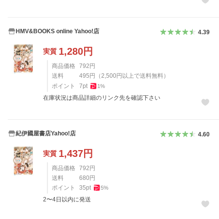
HMV&BOOKS online Yahoo!店
4.39
1,280
円
実質
商品価格
792
円
送料
495
円
（
2,500
円以上で送料無料）
ポイント
7
pt
1
%
在庫状況は商品詳細のリンク先を確認下さい
紀伊國屋書店Yahoo!店
4.60
1,437
円
実質
商品価格
792
円
送料
680
円
ポイント
35
pt
5
%
2〜4日以内に発送