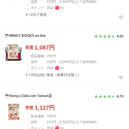
送料
220
円
（
4,000
円以上で送料無料）
ポイント
35
pt
5
%
1〜2日で発送
WINDY BOOKS on line
4.55
1,087
円
実質
商品価格
792
円
送料
330
円
（
3,000
円以上で送料無料）
ポイント
35
pt
5
%
1〜3日以内に発送（休業日を除く）
Honya Club.com Yahoo!店
4.70
1,127
円
実質
商品価格
792
円
送料
370
円
（
3,500
円以上で送料無料）
ポイント
35
pt
5
%