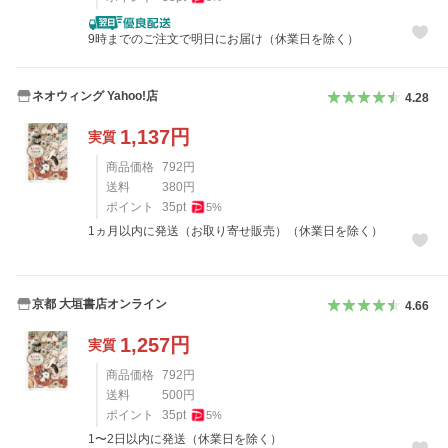
9時までのご注文で明日にお届け（休業日を除く）
ネオウィング Yahoo!店
4.28
1,137
円
実質
商品価格
792
円
送料
380
円
ポイント
35
pt
5
%
1ヵ月以内に発送（お取り寄せ販売）（休業日を除く）
京都 大垣書店オンライン
4.66
1,257
円
実質
商品価格
792
円
送料
500
円
ポイント
35
pt
5
%
1〜2日以内に発送（休業日を除く）