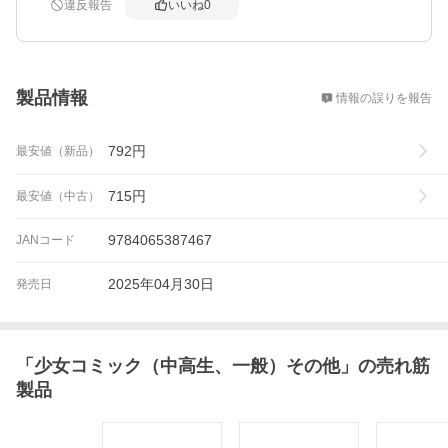
違反報告
いいね
0
概要
製品情報
情報の誤りを報告
792
円
最安値（新品）
715
円
最安値（中古）
9784065387467
JANコード
2025年04月30日
発売日
「
少女コミック（中高生、一般）その他
」の売れ筋
製品