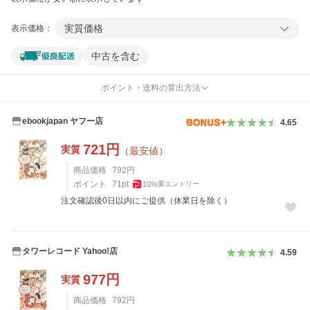
実質価格
表示価格：
中古を含む
ポイント・送料の算出方法
ebookjapan ヤフー店
4.65
721
円
実質
（最安値）
商品価格
792
円
ポイント
71
pt
10
%
要エントリー
注文確認後0日以内にご提供（休業日を除く）
タワーレコード Yahoo!店
4.59
977
円
実質
商品価格
792
円