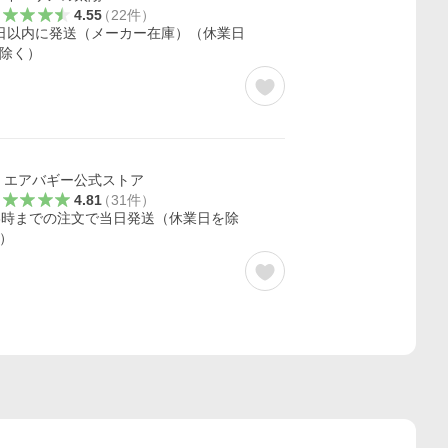
4.55
（
22
件
）
日以内に発送（メーカー在庫）（休業日
除く）
エアバギー公式ストア
4.81
（
31
件
）
3時までの注文で当日発送（休業日を除
）