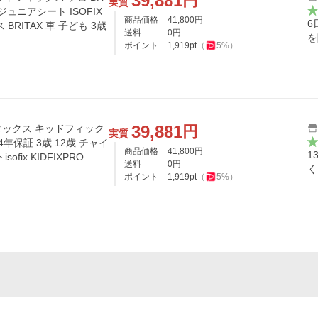
39,881
円
実質
ジュニアシート ISOFIX
商品価格
41,800
円
6
RITAX 車 子ども 3歳
送料
0
円
を
ポイント
1,919
pt
（
5
%）
39,881
円
ックス キッドフィック
実質
年保証 3歳 12歳 チャイ
商品価格
41,800
円
1
fix KIDFIXPRO
送料
0
円
く
ポイント
1,919
pt
（
5
%）