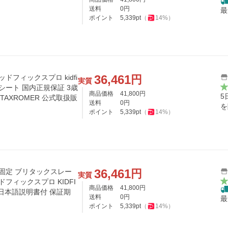
送料
0
円
最
ポイント
5,339
pt
（
14
%）
36,461
円
ドフィックスプロ kidfi
実質
シート 国内正規保証 3歳
商品価格
41,800
円
5
TAXROMER 公式取扱販
送料
0
円
を
ポイント
5,339
pt
（
14
%）
36,461
円
X固定 ブリタックスレー
実質
商品価格
41,800
円
売店 日本語説明書付 保証期
送料
0
円
最
ポイント
5,339
pt
（
14
%）