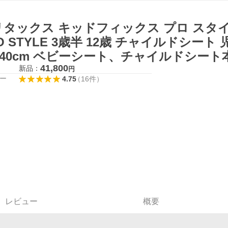
タックス キッドフィックス プロ スタイルシリ
O STYLE 3歳半 12歳 チャイルドシート 児
140cm ベビーシート、チャイルドシート
41,800
新品：
円
ー
4.75
（
16
件
）
レビュー
概要