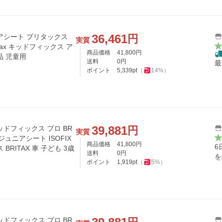
36,461
円
アシート ブリタックス
実質
ritax キッドフィックス ア
商品価格
41,800
円
品 児童用
送料
0
円
最
ポイント
5,339
pt
（
14
%）
39,881
円
ドフィックス プロ BR
実質
ジュニアシート ISOFIX
商品価格
41,800
円
6
RITAX 車 子ども 3歳
送料
0
円
を
ポイント
1,919
pt
（
5
%）
ドフィックス プロ BR