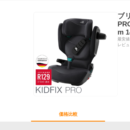
ブリ
PR
m 
最安値
レビュ
価格比較