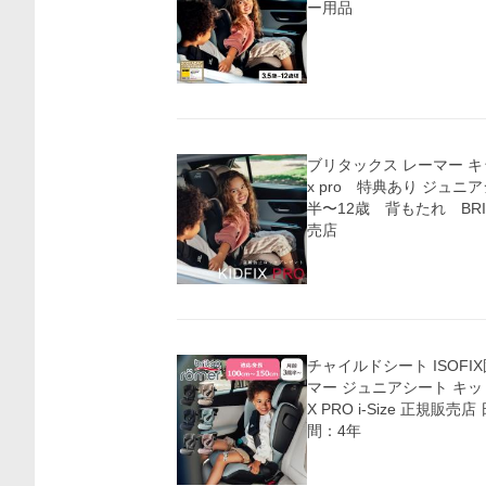
ー用品
ブリタックス レーマー キッ
x pro 特典あり ジュニア
半〜12歳 背もたれ BRI
売店
チャイルドシート ISOFI
マー ジュニアシート キッドフィックスプロ KIDFI
X PRO i-Size 正規販
間：4年
価格比較