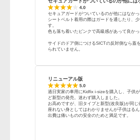
セキュアガードがついているのが他には
4.0
セキュアガードがついているのが他にはなかっ
シートベルト着用の際はガードを通したり、少
す。

色も落ち着いたピンクで高級感があって良かっ
サイドのドア側につけるSICTの反対側なら
リニューアル版
5.0
過日実家の車用にKidfix i-sizeを購入
ど新型の発売。迷わず購入しました。

お高めですが、旧タイプと新型(改良版)が同じ
座れない身としてはわかりませんが子供はるん
出費は痛いものの安全のためと満足です。