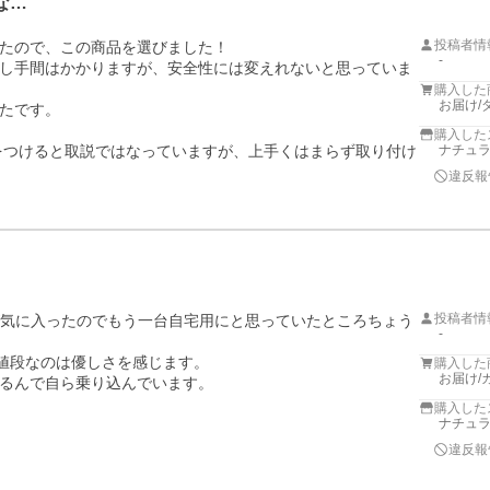
な…
投稿者情
たので、この商品を選びました！

-
し手間はかかりますが、安全性には変えれないと思っていま
購入した
お届け/
たです。

購入した
蓋をつけると取説ではなっていますが、上手くはまらず取り付け
ナチュラル
違反報
投稿者情
し、子供が気に入ったのでもう一台自宅用にと思っていたところちょう
-
値段なのは優しさを感じます。

購入した
お届け/
るんで自ら乗り込んでいます。

購入した
ナチュラル
違反報