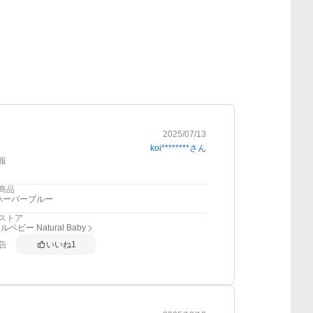
2025/07/13
koi********
さん
報
商品
ハーバーブルー
ストア
ベビー Natural Baby
告
いいね
1