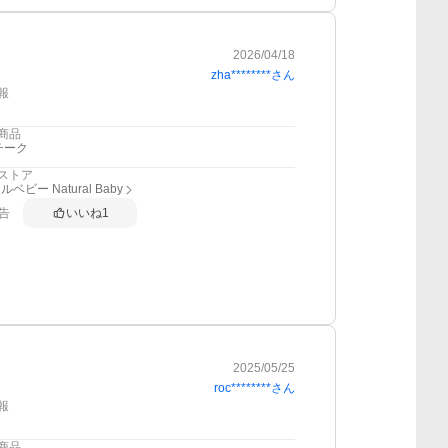
2026/04/18
zha********
さん
報
商品
チーク
ストア
ベビー Natural Baby
告
いいね
1
2025/05/25
roc********
さん
報
商品