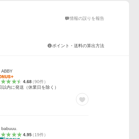
情報の誤りを報告
ポイント・送料の算出方法
ABBY
4.68
（
90
件
）
日以内に発送（休業日を除く）
babuuu.
4.95
（
19
件
）