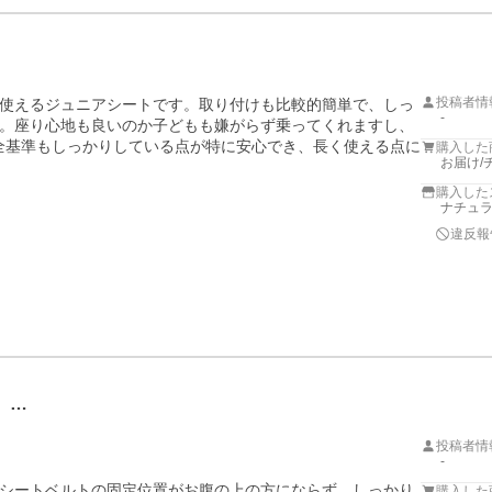
投稿者情
使えるジュニアシートです。取り付けも比較的簡単で、しっ
-
。座り心地も良いのか子どもも嫌がらず乗ってくれますし、
安全基準もしっかりしている点が特に安心でき、長く使える点に
購入した
お届け/
購入した
ナチュラル
違反報
。…
投稿者情
-
シートベルトの固定位置がお腹の上の方にならず、しっかり
購入した