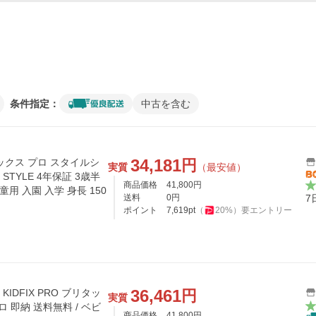
条件指定：
中古を含む
34,181
円
ックス プロ スタイルシ
実質
（最安値）
RO STYLE 4年保証 3歳半
商品価格
41,800
円
用 入園 入学 身長 150
送料
0
円
7
ポイント
7,619
pt
（
20
%）
要エントリー
36,461
円
KIDFIX PRO ブリタッ
実質
 即納 送料無料 / ベビ
商品価格
41,800
円