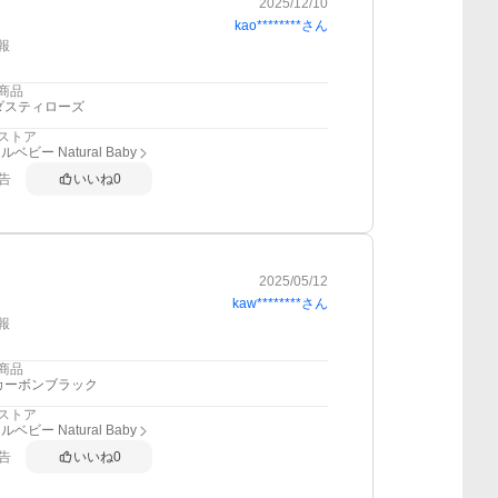
2025/12/10
kao********
さん
報
商品
ダスティローズ
ストア
ベビー Natural Baby
告
いいね
0
2025/05/12
kaw********
さん
報
商品
カーボンブラック
ストア
ベビー Natural Baby
告
いいね
0