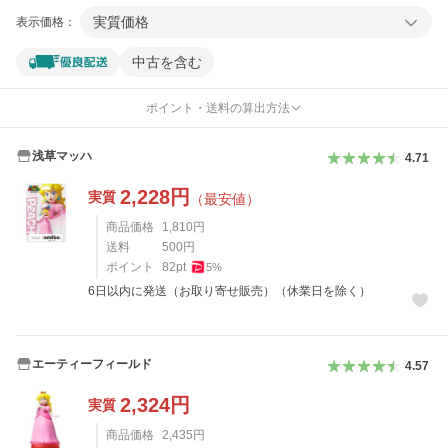
実質価格
表示価格：
中古を含む
ポイント・送料の算出方法
浅草マッハ
4.71
2,228
円
実質
（最安値）
商品価格
1,810
円
送料
500
円
ポイント
82
pt
5
%
6日以内に発送（お取り寄せ販売）（休業日を除く）
エーティーフィールド
4.57
2,324
円
実質
商品価格
2,435
円