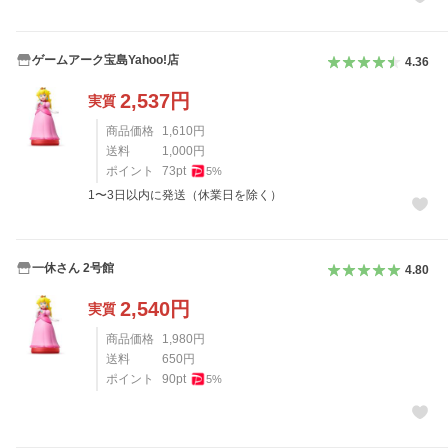
ゲームアーク宝島Yahoo!店
4.36
2,537
円
実質
商品価格
1,610
円
送料
1,000
円
ポイント
73
pt
5
%
1〜3日以内に発送（休業日を除く）
一休さん 2号館
4.80
2,540
円
実質
商品価格
1,980
円
送料
650
円
ポイント
90
pt
5
%