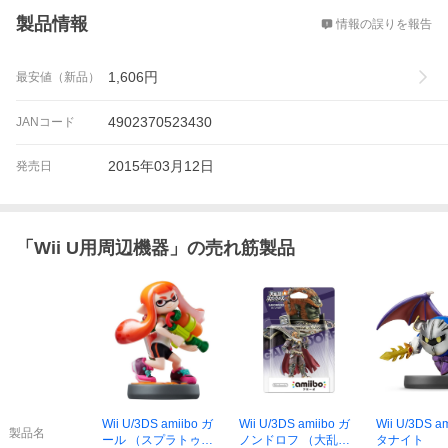
製品情報
情報の誤りを報告
1,606
円
最安値（新品）
4902370523430
JANコード
2015年03月12日
発売日
「
Wii U用周辺機器
」の売れ筋製品
Wii U/3DS amiibo ガ
Wii U/3DS amiibo ガ
Wii U/3DS a
製品名
ール （スプラトゥー
ノンドロフ （大乱闘
タナイト