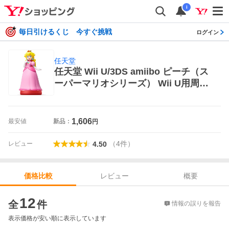
i
毎日引けるくじ 今すぐ挑戦
ログイン
任天堂
任天堂 Wii U/3DS amiibo ピーチ（ス
ーパーマリオシリーズ） Wii U用周辺
機器
1,606
最安値
新品：
円
（
4
件
）
レビュー
4.50
レビュー
概要
価格比較
価格比較
12
全
件
情報の誤りを報告
表示価格が安い順に表示しています