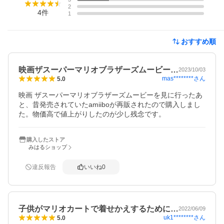
2
4
件
1
おすすめ順
映画ザスーパーマリオブラザーズムービー…
2023/10/03
mas********
さん
5.0
映画 ザスーパーマリオブラザーズムービーを見に行ったあ
と、昔発売されていたamiiboが再販されたので購入しまし
た。物価高で値上がりしたのが少し残念です。
購入したストア
みはるショップ
違反報告
いいね
0
子供がマリオカートで着せかえするために…
2022/06/09
uk1********
さん
5.0