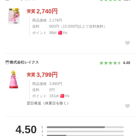
2,740
円
実質
商品価格
2,178
円
送料
660
円
（
15,000
円以上で送料無料）
ポイント
98
pt
5
%
株式会社レイクス
4.48
3,799
円
実質
商品価格
3,980
円
送料
0
円
ポイント
181
pt
5
%
翌日発送（休業日を除く）
レビュー
4.50
5
4
3