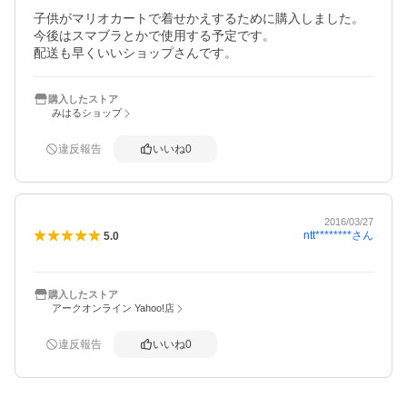
子供がマリオカートで着せかえするために購入しました。
今後はスマブラとかで使用する予定です。

配送も早くいいショップさんです。
購入したストア
みはるショップ
違反報告
いいね
0
2016/03/27
ntt********
さん
5.0
購入したストア
アークオンライン Yahoo!店
違反報告
いいね
0
概要