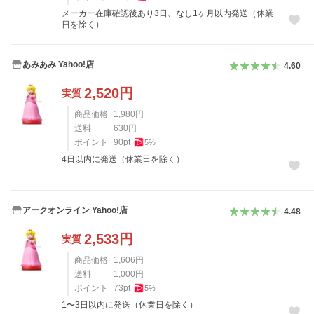
メーカー在庫確認後あり3日、なし1ヶ月以内発送（休業
日を除く）
あみあみ Yahoo!店
4.60
2,520
円
実質
商品価格
1,980
円
送料
630
円
ポイント
90
pt
5
%
4日以内に発送（休業日を除く）
アークオンライン Yahoo!店
4.48
2,533
円
実質
商品価格
1,606
円
送料
1,000
円
ポイント
73
pt
5
%
1〜3日以内に発送（休業日を除く）