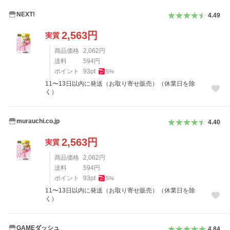
NEXT!
4.49
2,563
円
実質
商品価格
2,062
円
送料
594
円
ポイント
93
pt
5
%
11〜13日以内に発送（お取り寄せ販売）（休業日を除
く）
murauchi.co.jp
4.40
2,563
円
実質
商品価格
2,062
円
送料
594
円
ポイント
93
pt
5
%
11〜13日以内に発送（お取り寄せ販売）（休業日を除
く）
GAMEダッシュ
4.84