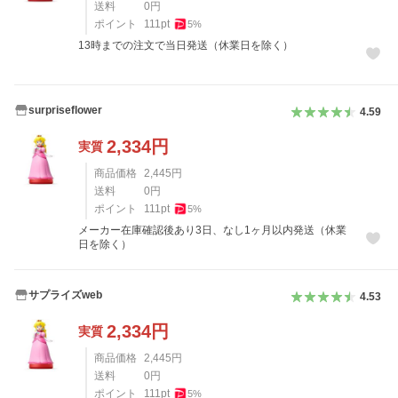
送料
0
円
ポイント
111
pt
5
%
13時までの注文で当日発送（休業日を除く）
surpriseflower
4.59
2,334
円
実質
商品価格
2,445
円
送料
0
円
ポイント
111
pt
5
%
メーカー在庫確認後あり3日、なし1ヶ月以内発送（休業
日を除く）
サプライズweb
4.53
2,334
円
実質
商品価格
2,445
円
送料
0
円
ポイント
111
pt
5
%