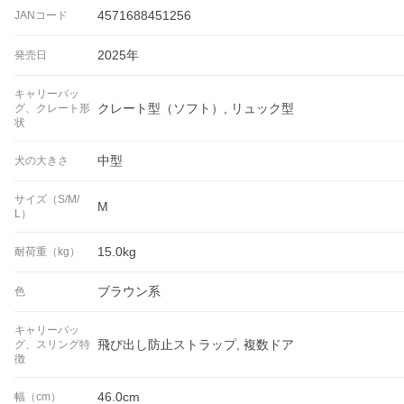
4571688451256
JANコード
2025年
発売日
キャリーバッ
クレート型（ソフト）, リュック型
グ、クレート形
状
中型
犬の大きさ
サイズ（S/M/
M
L）
15.0kg
耐荷重（kg）
ブラウン系
色
キャリーバッ
飛び出し防止ストラップ, 複数ドア
グ、スリング特
徴
46.0cm
幅（cm）