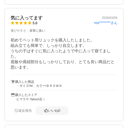
気に入ってます
2026/03/05
ros********
さん
5.0
運びやすさ
：
非常に良い
初めてペット用リュックを購入したしました。

組み立ても簡単で、しっかり自立します。

うちの子はすぐに気に入ったようで中に入って寝てまし
た。

底板や肩紐部分もしっかりしており、とても良い商品だと
思います。
購入した商品
・サイズ/Ｍ、カラー/ＢＲＯＷＮ
購入したストア
ヒマラヤ Yahoo!店
違反報告
いいね
0