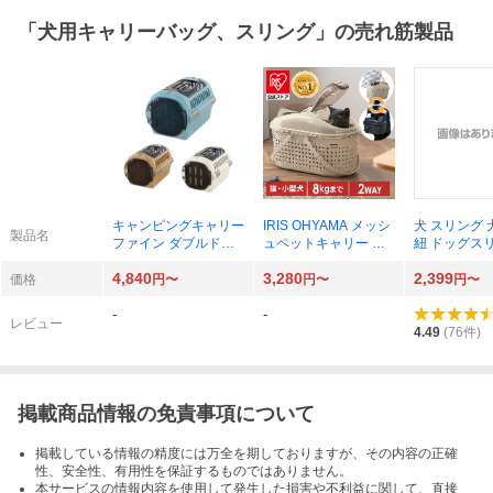
「
犬用キャリーバッグ、スリング
」の売れ筋製品
キャンピングキャリー
IRIS OHYAMA メッシ
犬 スリング 
製品名
ファイン ダブルドア
ュペットキャリー MP
紐 ドッグス
S 156200
C-450
型犬 スリング
4,840
3,280
2,399
ング 犬抱っ
価格
円〜
円〜
円〜
シュ キャリ
-
-
猫 抱っこ紐
レビュー
4.49
(
76
件)
掲載商品情報の免責事項について
掲載している情報の精度には万全を期しておりますが、その内容の正確
性、安全性、有用性を保証するものではありません。
本サービスの情報内容を使用して発生した損害や不利益に関して、直接