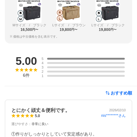
Mサイズ
/
ブラック
Lサイズ
/
ブラウン
Lサイズ
/
ブラック
16,500
19,800
19,800
円〜
円〜
円〜
※ 価格は中古価格を含む表示です。
レビュー
5.00
5
4
3
2
6
件
1
おすすめ順
とにかく頑丈＆便利です。
2026/02/10
nis********
さん
5.0
運びやすさ
：
非常に良い
①作りがしっかりとしていて安定感があり。
