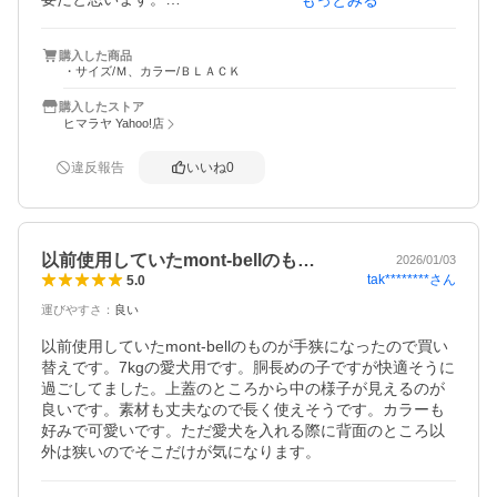
もっとみる
主に、ハイキングなどにワンコが疲れた時とか、ケーブル
カーに乗る時

購入した商品
ケージOKの場所とか多くのシーンに利用する予定です。

・サイズ/Ｍ、カラー/ＢＬＡＣＫ
また、リュックを背負った時の肩・腰などに負担がかから
ない工夫がされています。

購入したストア
ヒマラヤ Yahoo!店
違反報告
いいね
0
以前使用していたmont-bellのも…
2026/01/03
tak********
さん
5.0
運びやすさ
：
良い
以前使用していたmont-bellのものが手狭になったので買い
替えです。7kgの愛犬用です。胴長めの子ですが快適そうに
過ごしてました。上蓋のところから中の様子が見えるのが
良いです。素材も丈夫なので長く使えそうです。カラーも
好みで可愛いです。ただ愛犬を入れる際に背面のところ以
外は狭いのでそこだけが気になります。