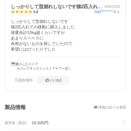
しっかりして型崩れしないです猫2匹入れ…
2025/12/22
ma2********
さん
5.0
しっかりして型崩れしないです

猫2匹入れての移動に購入しました

体重合計10kg超くらいですが

あまりスペースに

余裕がないものを探していたので

購入したストア
ホクレアオンラインストアヤフー店
違反報告
いいね
1
概要
製品情報
情報の誤りを報告
16,500
円
最安値（新品）