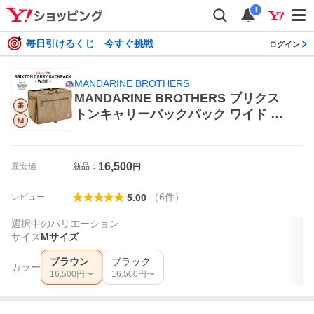
i
毎日引けるくじ 今すぐ挑戦
ログイン
MANDARINE BROTHERS
MANDARINE BROTHERS ブリクス
トンキャリーバックパック ワイド M
サイズ 2025SS （ブラウン） 犬用キ
ャリーバッグ、スリング
16,500
最安値
新品：
円
（
6
件
）
レビュー
5.00
選択中のバリエーション
サイズ
Mサイズ
ブラウン
ブラック
カラー
16,500
円〜
16,500
円〜