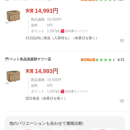
14,993
円
実質
商品価格
16,500
円
送料
0
円
ポイント
1,507
pt
10
%
要エントリー
21日以内に発送（入荷待ち）（休業日を除く）
ペット良品倶楽部ヤフー店
4.71
14,993
円
実質
商品価格
16,500
円
送料
0
円
ポイント
1,507
pt
10
%
要エントリー
翌日発送（休業日を除く）
他のバリエーションも合わせて価格比較