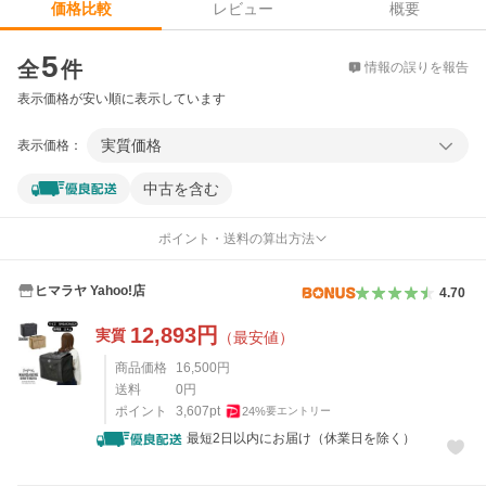
レビュー
概要
価格比較
価格比較
5
全
件
情報の誤りを報告
表示価格が安い順に表示しています
実質価格
表示価格：
中古を含む
ポイント・送料の算出方法
ヒマラヤ Yahoo!店
4.70
12,893
円
実質
（最安値）
商品価格
16,500
円
送料
0
円
ポイント
3,607
pt
24
%
要エントリー
最短2日以内にお届け（休業日を除く）