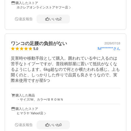
購入したストア
ホクレアオンラインストアヤフー店
違反報告
いいね
2
ワンコの足腰の負担がない
2026/07/18
ful********
さん
5.0
災害時や移動手段として購入。囲われている中に入るのは
苦手なトイプーですが、普段柄部屋に置いて抵抗がなくな
るようにします。6kg超なので何とか横たわれる感じ。上も
開くのと、しっかりした作りで品質も良さそうなので、実
際未使用ですが星5つ
購入した商品
・サイズ/Ｍ、カラー/ＢＲＯＷＮ
購入したストア
ヒマラヤ Yahoo!店
違反報告
いいね
0