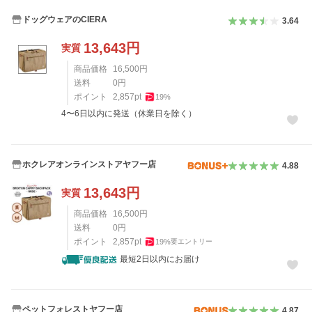
ドッグウェアのCIERA
3.64
13,643
円
実質
商品価格
16,500
円
送料
0
円
ポイント
2,857
pt
19
%
4〜6日以内に発送（休業日を除く）
ホクレアオンラインストアヤフー店
4.88
13,643
円
実質
商品価格
16,500
円
送料
0
円
ポイント
2,857
pt
19
%
要エントリー
最短2日以内にお届け
ペットフォレストヤフー店
4.87