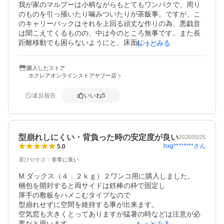
我が家のマルプーは小柄ながらもとてもワンパクで、周り
のものを引っ掻いたり噛みついたりが茶飯事。ですが、こ
のキャリーバックはそれを上回る頑丈な作りの為、悪戯音
は聞こえてくるものの、中は今のところ無事です。また長
距離移動でも困らないようにと、床面にトイレシート破れ
もっとみる
防止カバーを別途購入し、大きさを調整し引き詰めたの
で、万が一オシッコをしてもカバーを通じ下のトイレシー
購入したストア
トが吸収してくれるので安心です。

ホクレアオンラインストアヤフー店
②開閉調整部が多いので、暑さ寒さ調整も楽。

違反報告
いいね
5
横面だけでなく上部も開くので、病院に連れて行った時な
ど、本人が出るのを拒否している際も簡単に引き上げられ
ます。（←これは本当に便利です。我が家にもうひとつプ
ラスチック製のキャリーバックがあるのですが、側面しか
型崩れしにくい・背負った時の安定度が良い
開かないので、中で拒否られると無理矢理引きずり出すし
2026/05/25
hxg********
さん
5.0
かなく....足腰のどこか痛めてしまわないかいつもヒヤヒヤ
していました。）

運びやすさ
：
非常に良い
③リュック形式に運べて両手がフリーに。

M.ダックス（４．２ｋｇ）２ワンコ用に購入しました。

これもとても便利です。私は背中ではなく、胸側につける
梱包を開封すると両サイドは鉄棒の枠で固定し

ようにしています。

厚手の敷板をハメこむタイプなので

常に中の状態が分かりますし、犬に対しての声がけもして
型崩れせずに空間を維持する事が出来ます。

あげられるので安心です。
空気窓も大きくとってありますが猛暑の時などは注意が必
要だと思います。
