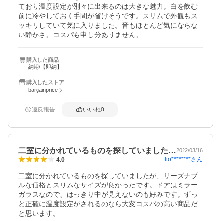
ており温度設定が別々に出来るのは大きな魅力。白を飲む
前に冷やしておく手間が省けそうです。スリムで外観もス
ッキリしていて気に入りました。音もほとんど気にならな
い静かさ。コスパも申し分ありません。
購入した商品
納期/【即納】
購入したストア
bargainprice
違反報告
いいね
0
二室に分かれているものを探していました…
2022/03/16
lio********
さん
4.0
二室に分かれているものを探していましたが、リーズナブ
ルな価格とスリムなサイズが良かったです。ドアはミラー
ガラスなので、はっきり中が見えないのも好みです。ずっ
と正確に温度設定がされるのなら大変コスパの高い商品だ
と思います。