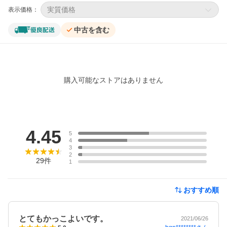
実質価格
表示価格：
中古を含む
購入可能なストアはありません
レビュー
4.45
5
4
3
2
29
件
1
おすすめ順
とてもかっこよいです。
2021/06/26