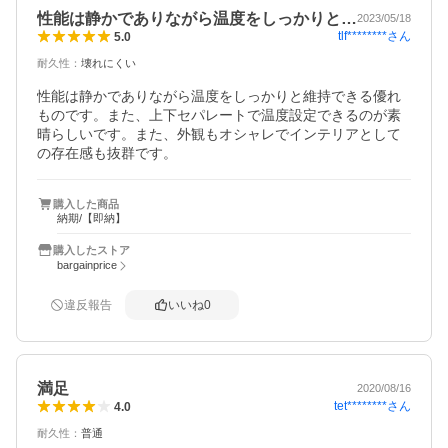
性能は静かでありながら温度をしっかりと…
2023/05/18
tlf********
さん
5.0
耐久性
：
壊れにくい
性能は静かでありながら温度をしっかりと維持できる優れ
ものです。また、上下セパレートで温度設定できるのが素
晴らしいです。また、外観もオシャレでインテリアとして
の存在感も抜群です。
購入した商品
納期/【即納】
購入したストア
bargainprice
違反報告
いいね
0
満足
2020/08/16
tet********
さん
4.0
耐久性
：
普通