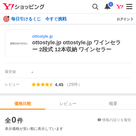
i
毎日引けるくじ 今すぐ挑戦
ログイン
ottostyle.jp
ottostyle.jp ottostyle.jp ワインセラ
ー 2段式 12本収納 ワインセラー
-
最安値
（
29
件
）
レビュー
4.45
レビュー
概要
価格比較
価格比較
0
全
件
情報の誤りを報告
表示価格が安い順に表示しています