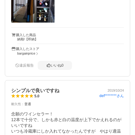
購入した商品
納期/【即納】
購入したストア
bargainprice
違反報告
いいね
0
シンプルで良いですね
2019/10/24
def********
さん
5.0
耐久性
：
普通
念願のワインセラー！

12本で十分で、しかも赤と白の温度が上下でかえれるのが
いいですね

いつも冷蔵庫にしか入れてなかったんですが　やはり適温