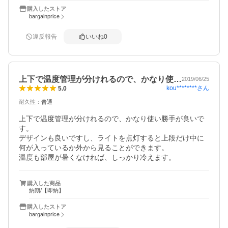
購入したストア
bargainprice
違反報告
いいね
0
上下で温度管理が分けれるので、かなり使…
2019/06/25
kou********
さん
5.0
耐久性
：
普通
上下で温度管理が分けれるので、かなり使い勝手が良いで
す。

デザインも良いですし、ライトを点灯すると上段だけ中に
何が入っているか外から見ることができます。

温度も部屋が暑くなければ、しっかり冷えます。
購入した商品
納期/【即納】
購入したストア
bargainprice