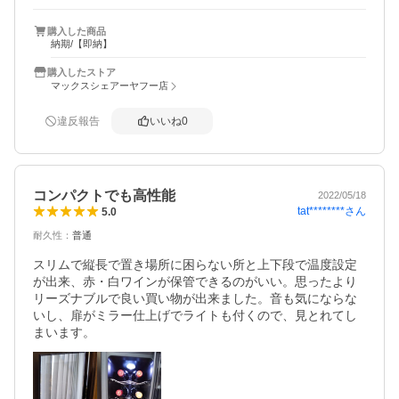
購入した商品
納期/【即納】
購入したストア
マックスシェアーヤフー店
違反報告
いいね
0
コンパクトでも高性能
2022/05/18
tat********
さん
5.0
耐久性
：
普通
スリムで縦長で置き場所に困らない所と上下段で温度設定
が出来、赤・白ワインが保管できるのがいい。思ったより
リーズナブルで良い買い物が出来ました。音も気にならな
いし、扉がミラー仕上げでライトも付くので、見とれてし
まいます。