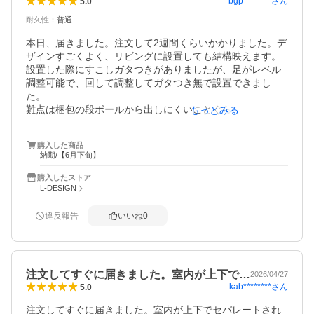
bgp********
さん
5.0
耐久性
：
普通
本日、届きました。注文して2週間くらいかかりました。デ
ザインすごくよく、リビングに設置しても結構映えます。
設置した際にすこしガタつきがありましたが、足がレベル
調整可能で、回して調整してガタつき無で設置できまし
た。

難点は梱包の段ボールから出しにくいことぐらいかな。あ
もっとみる
とは非常に良い商品だと思います。音も全く気にならない
くらいです。
購入した商品
納期/【6月下旬】
購入したストア
L-DESIGN
違反報告
いいね
0
注文してすぐに届きました。室内が上下で…
2026/04/27
kab********
さん
5.0
注文してすぐに届きました。室内が上下でセパレートされ