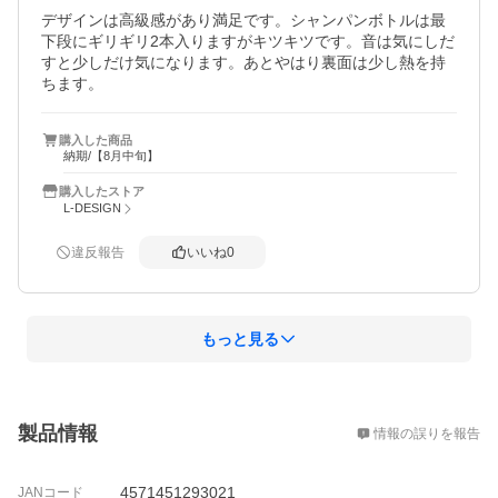
デザインは高級感があり満足です。シャンパンボトルは最
下段にギリギリ2本入りますがキツキツです。音は気にしだ
すと少しだけ気になります。あとやはり裏面は少し熱を持
ちます。
購入した商品
納期/【8月中旬】
購入したストア
L-DESIGN
違反報告
いいね
0
もっと見る
概要
製品情報
情報の誤りを報告
4571451293021
JANコード