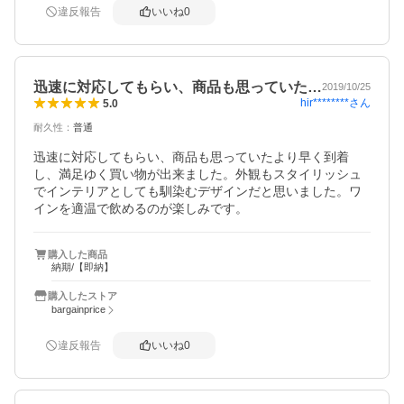
違反報告
いいね
0
迅速に対応してもらい、商品も思っていた…
2019/10/25
hir********
さん
5.0
耐久性
：
普通
迅速に対応してもらい、商品も思っていたより早く到着
し、満足ゆく買い物が出来ました。外観もスタイリッシュ
でインテリアとしても馴染むデザインだと思いました。ワ
インを適温で飲めるのが楽しみです。
購入した商品
納期/【即納】
購入したストア
bargainprice
違反報告
いいね
0