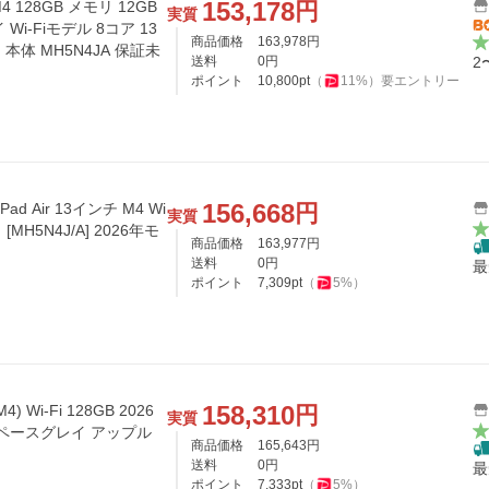
153,178
円
 M4 128GB メモリ 12GB
実質
Wi-Fiモデル 8コア 13
商品価格
163,978
円
品 本体 MH5N4JA 保証未
送料
0
円
2
ポイント
10,800
pt
（
11
%）
要エントリー
156,668
円
ad Air 13インチ M4 Wi
実質
[MH5N4J/A] 2026年モ
商品価格
163,977
円
送料
0
円
最
ポイント
7,309
pt
（
5
%）
158,310
円
M4) Wi-Fi 128GB 2026
実質
 スペースグレイ アップル
商品価格
165,643
円
送料
0
円
最
ポイント
7,333
pt
（
5
%）