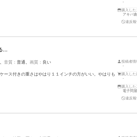
-
購入した
アキバ
違反報
る…
投稿者情
音質
：
普通
画質
：
良い
-
ケース付きの重さはやはり１１インチの方がいい。やはりも
購入した
-
購入した
電子問
違反報