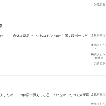
違反報
早…
投稿者情
。モノ自体は新品で、いわゆるAppleから届く段ボールだ
-
購入した
-
購入した
秋葉原
違反報
投稿者情
にしましたが、この値段で買えると思っていなかったので大変満
-
購入した