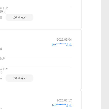
ストア
倉庫
告
いいね
0
2026/05/04
twx********
さん
報
商品
ストア
屋
告
いいね
0
2026/07/17
hot********
さん