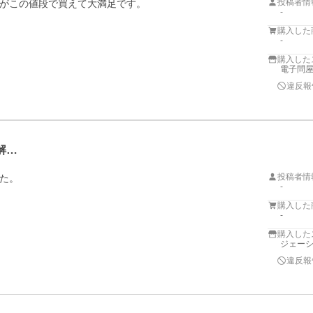
投稿者情
がこの値段で買えて大満足です。
-
購入した
-
購入した
電子問
違反報
解…
投稿者情
た。
-
購入した
-
購入した
ジェーシ
違反報