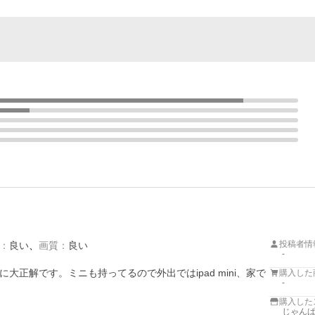
投稿者情
：
良い
画質
：
良い
-
正解です。ミニも持ってるので外出ではipad mini、家で
購入した
-
購入した
じゃんぱら