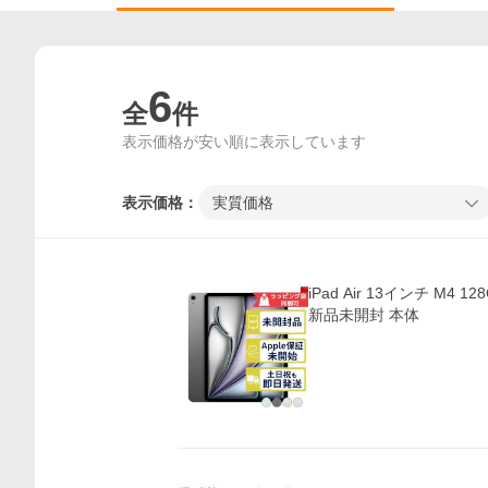
6
全
件
表示価格が安い順に表示しています
表示価格：
実質価格
iPad Air 13インチ M4 12
新品未開封 本体