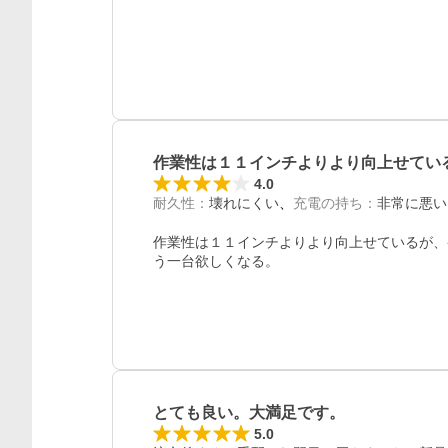
レビュー
作業性は１１インチよりより向上せてい
4.0
耐久性
：
壊れにくい
充電の持ち
：
非常に悪い
作業性は１１インチよりより向上せているが、
とても良い。大満足です。
5.0