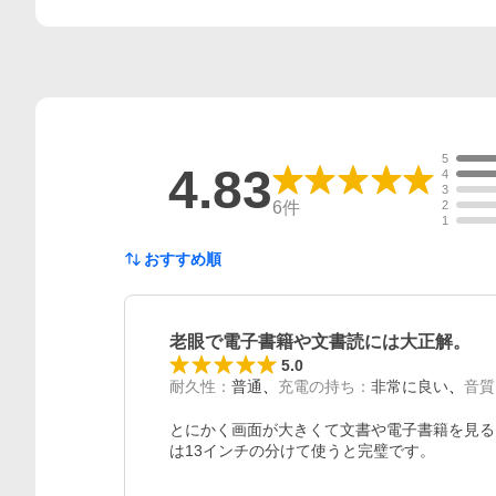
5
4.83
4
3
6
件
2
1
おすすめ順
老眼で電子書籍や文書読には大正解。
5.0
耐久性
：
普通
充電の持ち
：
非常に良い
音質
とにかく画面が大きくて文書や電子書籍を見るに大
は13インチの分けて使うと完璧です。