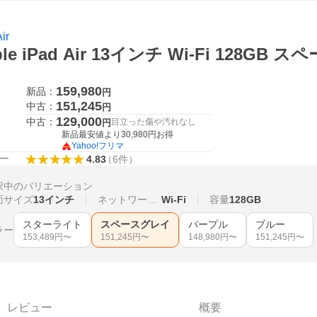
ir
ple iPad Air 13インチ Wi‑Fi 128GB
d
159,980
新品：
円
151,245
中古：
円
129,000
中古：
目立った傷や汚れなし
円
新品最安値より
30,980
円お得
Yahoo!フリマ
ー
4.83
（
6
件
）
択中のバリエーション
面サイズ
13インチ
ネットワーク接続
Wi-Fi
容量
128GB
スターライト
スペースグレイ
パープル
ブルー
ラー
153,489
円〜
151,245
円〜
148,980
円〜
151,245
円〜
レビュー
概要