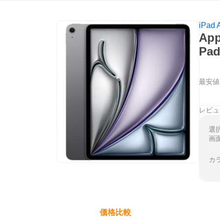
iPad A
Ap
Pa
最安値
レビュ
選
画
カ
価格比較