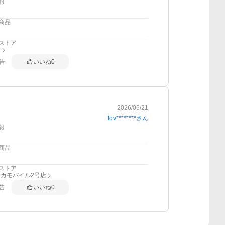
報
商品
ストア
屋
告
いいね
0
2026/06/21
lov********
さん
報
商品
ストア
カモバイル2号店
告
いいね
0