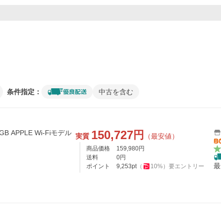
条件指定：
中古を含む
150,727
円
8GB APPLE Wi-Fiモデル
実質
（最安値）
商品価格
159,980
円
送料
0
円
最
ポイント
9,253
pt
（
10
%）
要エントリー