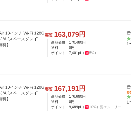
163,079
円
ir 13インチ Wi-Fi 128G
実質
4J/A [スペースグレイ]
商品価格
170,480
円
1
無料】
送料
0
円
ポイント
7,401
pt
（
5
%）
167,191
円
ir 13インチ Wi-Fi 128G
実質
4J/A [スペースグレイ]
商品価格
176,680
円
無料】
送料
0
円
1
ポイント
9,489
pt
（
10
%）
要エントリー