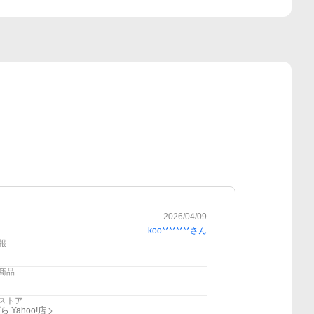
2026/04/09
koo********
さん
報
商品
ストア
 Yahoo!店