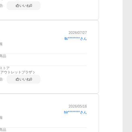
告
いいね
0
2026/07/27
ttc********
さん
報
商品
ストア
 アウトレットプラザ
告
いいね
0
2026/05/16
hir********
さん
報
商品