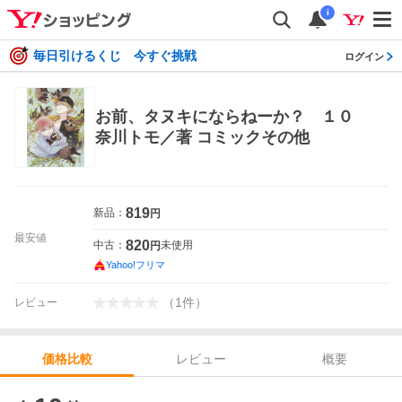
i
毎日引けるくじ 今すぐ挑戦
ログイン
お前、タヌキにならねーか？ １０
奈川トモ／著 コミックその他
819
新品：
円
最安値
820
中古：
未使用
円
Yahoo!フリマ
（
1
件
）
レビュー
レビュー
概要
価格比較
価格比較