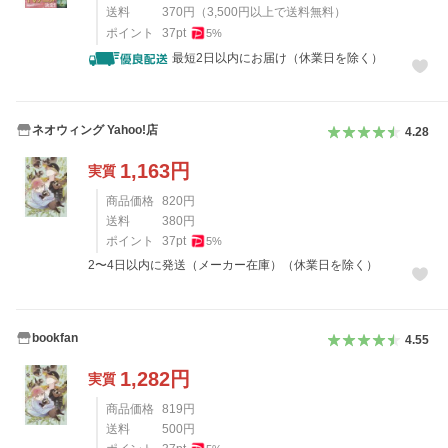
送料
370
円
（
3,500
円以上で送料無料）
ポイント
37
pt
5
%
最短2日以内にお届け（休業日を除く）
ネオウィング Yahoo!店
4.28
1,163
円
実質
商品価格
820
円
送料
380
円
ポイント
37
pt
5
%
2〜4日以内に発送（メーカー在庫）（休業日を除く）
bookfan
4.55
1,282
円
実質
商品価格
819
円
送料
500
円