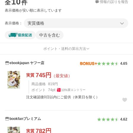
10
全
件
情報の誤りを報告
表示価格が安い順に表示しています
実質価格
表示価格：
中古を含む
ポイント・送料の算出方法
ebookjapan ヤフー店
4.65
745
円
実質
（最安値）
商品価格
819
円
ポイント
74
pt
10
%
要エントリー
注文確認後0日以内にご提供（休業日を除く）
bookfanプレミアム
4.62
782
円
実質