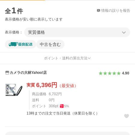
価格比較
1
全
件
情報の誤りを報告
表示価格が安い順に表示しています
実質価格
表示価格：
中古を含む
ポイント・送料の算出方法
カメラの大林Yahoo!店
4.90
6,396
円
実質
（最安値）
商品価格
6,702
円
送料
0
円
ポイント
306
pt
5
%
13時までの注文で当日発送（休業日を除く）