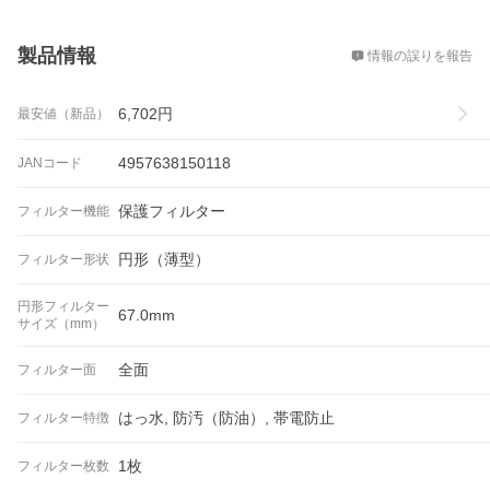
概要
製品情報
情報の誤りを報告
6,702
円
最安値（新品）
4957638150118
JANコード
保護フィルター
フィルター機能
円形（薄型）
フィルター形状
円形フィルター
67.0mm
サイズ（mm）
全面
フィルター面
はっ水, 防汚（防油）, 帯電防止
フィルター特徴
1枚
フィルター枚数