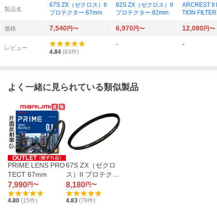
67S ZX（ゼクロス）II
82S ZX（ゼクロス）II
ARCREST II
製品名
プロテクター 67mm
プロテクター 82mm
TION FILTE
RII-PF77
7,540
6,970
12,080
価格
円〜
円〜
円〜
-
-
レビュー
4.84
(
83
件)
よく一緒に見られている類似製品
PRIME LENS PRO
67S ZX（ゼクロ
TECT 67mm
ス）II プロテクタ
ー 67mm
7,990
8,180
円〜
円〜
4.80
(
15
件)
4.83
(
78
件)