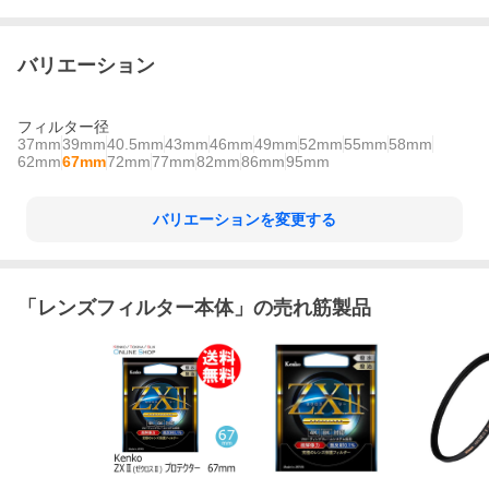
バリエーション
フィルター径
37mm
39mm
40.5mm
43mm
46mm
49mm
52mm
55mm
58mm
62mm
67mm
72mm
77mm
82mm
86mm
95mm
バリエーションを変更する
「
レンズフィルター本体
」の売れ筋製品