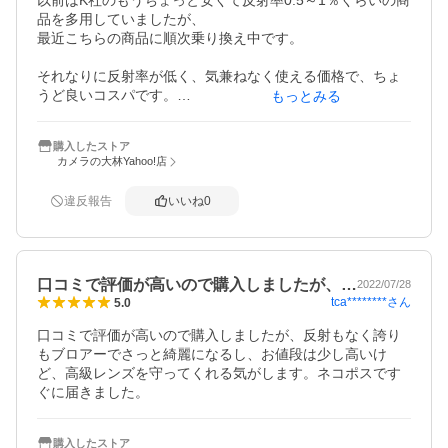
以前はK社のもうちょっと安くて反射率0.5～1％くらいの商
品を多用していましたが、

最近こちらの商品に順次乗り換え中です。

それなりに反射率が低く、気兼ねなく使える価格で、ちょ
うど良いコスパです。

もっとみる
良いレンズにはもっと反射率の小さなプロテクターを使い
購入したストア
たい気もしますが、

カメラの大林Yahoo!店
結局、ぶつけたり傷つけた時の精神的ダメージを考えると

これより価格帯が上だと「精神衛生的に安心するためにレ
違反報告
いいね
0
ンズを守る」というコンセプト崩れる気がするので、

丁度良いバランスだと思います。
口コミで評価が高いので購入しましたが、…
2022/07/28
tca********
さん
5.0
口コミで評価が高いので購入しましたが、反射もなく誇り
もブロアーでさっと綺麗になるし、お値段は少し高いけ
ど、高級レンズを守ってくれる気がします。ネコポスです
ぐに届きました。
購入したストア