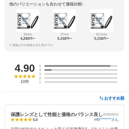
他のバリエーションも合わせて価格比較
39mm
37mm
40.5mm
4,290
5,158
5,158
円〜
円〜
円〜
※ 価格は中古価格を含む表示です。
レビュー
4.90
5
4
3
2
10
件
1
おすすめ順
保護レンズとして性能と価格のバランス良し
2026/05/23
mt0********
さん
5.0