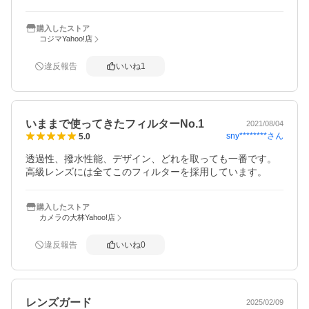
購入したストア
コジマYahoo!店
違反報告
いいね
1
いままで使ってきたフィルターNo.1
2021/08/04
sny********
さん
5.0
透過性、撥水性能、デザイン、どれを取っても一番です。

高級レンズには全てこのフィルターを採用しています。
購入したストア
カメラの大林Yahoo!店
違反報告
いいね
0
レンズガード
2025/02/09