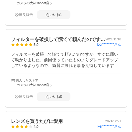
カメラの大林Yahoo!店
違反報告
いいね
1
フィルターを破損して慌てて頼んだのです…
2021/11/18
boj********
さん
5.0
フィルターを破損して慌てて頼んだのですが、すぐに届い
て助かりました。前回使っていたものよりグレードアップ
しているようなので、綺麗に撮れる事を期待しています
購入したストア
カメラの大林Yahoo!店
違反報告
いいね
0
レンズを買うたびに愛用
2021/12/21
kei********
さん
4.0