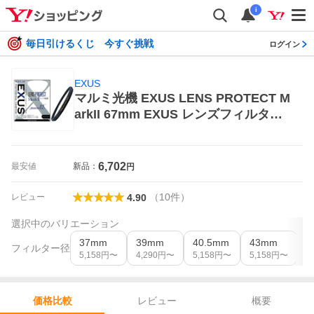
i
毎日引けるくじ 今すぐ挑戦
ログイン
EXUS
マルミ光機 EXUS LENS PROTECT M
arkII 67mm EXUS レンズフィルター
本体
6,702
最安値
新品：
円
（
10
件
）
レビュー
4.90
選択中のバリエーション
37mm
39mm
40.5mm
43mm
4
フィルター径
5,158
円〜
4,290
円〜
5,158
円〜
5,158
円〜
5
レビュー
概要
価格比較