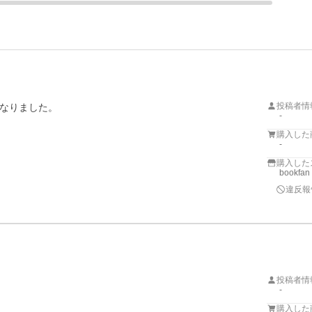
投稿者情
なりました。
-
購入した
-
購入した
bookfan
違反報
投稿者情
-
購入した