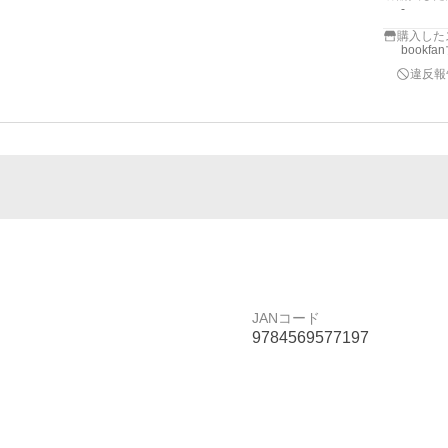
-
購入した
bookf
違反報
JANコード
9784569577197