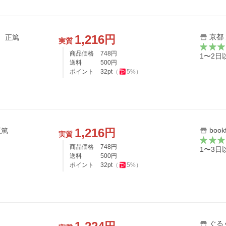
1,216
京都
円
岡 正篤
実質
商品価格
748
円
1〜2
送料
500
円
ポイント
32
pt
（
5
%）
1,216
book
円
正篤
実質
商品価格
748
円
1〜3
送料
500
円
ポイント
32
pt
（
5
%）
ぐる