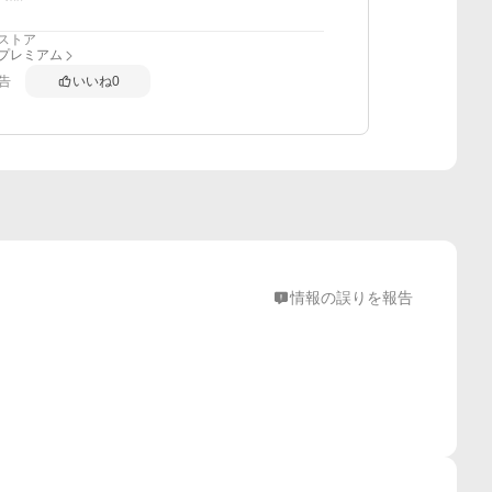
ストア
anプレミアム
告
いいね
0
情報の誤りを報告