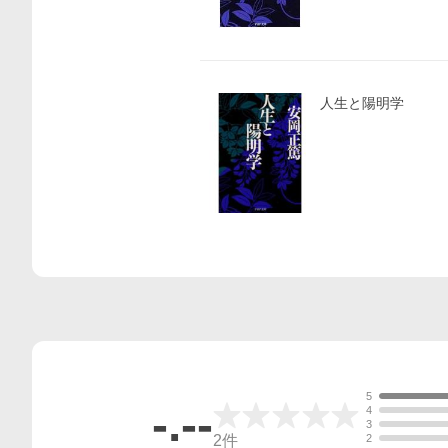
人生と陽明学
5
-.--
4
3
2
件
2