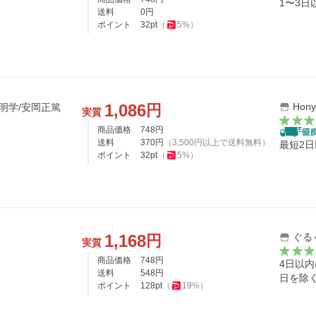
1〜3
送料
0
円
ポイント
32
pt
（
5
%）
1,086
Hony
円
明学/安岡正篤
実質
商品価格
748
円
送料
370
円
（
3,500
円以上で送料無料）
最短2
ポイント
32
pt
（
5
%）
1,168
ぐる
円
実質
商品価格
748
円
4日以
送料
548
円
日を除
ポイント
128
pt
（
19
%）