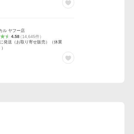
カル ヤフー店
4.58
（
14,645
件
）
内に発送（お取り寄せ販売）（休業
く）