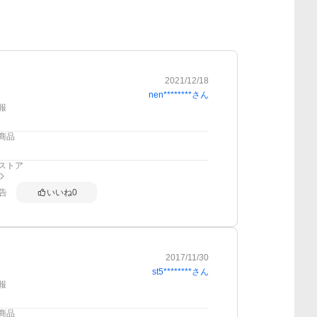
2021/12/18
nen********
さん
報
商品
ストア
告
いいね
0
2017/11/30
st5********
さん
報
商品