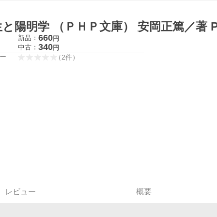
生と陽明学 （ＰＨＰ文庫） 安岡正篤／著 
660
新品：
円
340
中古：
円
ー
（
2
件
）
レビュー
概要