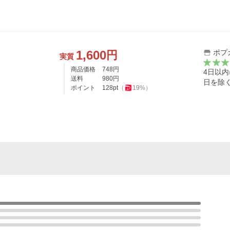
1,600
ポプ
円
実質
商品価格
748
円
4日以
送料
980
円
日を除
ポイント
128
pt
（
19
%）