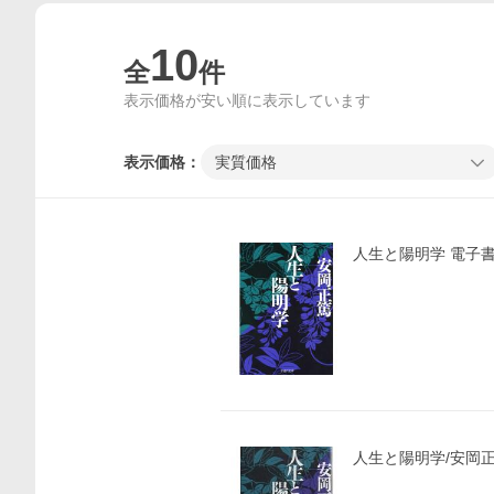
10
全
件
表示価格が安い順に表示しています
表示価格：
実質価格
人生と陽明学 電子書籍
人生と陽明学/安岡