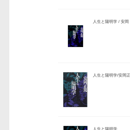
人生と陽明学 / 安
価格比較
人生と陽明学/安岡
人生と陽明学