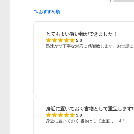
1
おすすめ順
とてもよい買い物ができました！
5.0
迅速かつ丁寧な対応に感謝致します。お世話に
レビュー
身近に置いておく書物として重宝します❗
5.0
身近に置いておく 書物として重宝します❗