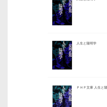
人生と陽明学
ＰＨＰ文庫 人