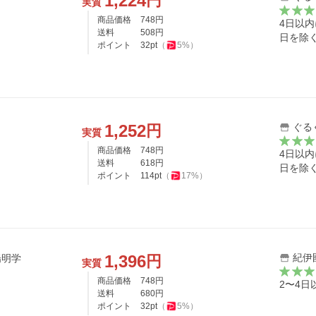
1,224
円
実質
商品価格
748
円
4日以
送料
508
円
日を除
ポイント
32
pt
（
5
%）
1,252
ぐる
円
実質
商品価格
748
円
4日以
送料
618
円
日を除
ポイント
114
pt
（
17
%）
1,396
紀伊國
円
生と陽明学
実質
商品価格
748
円
2〜4日
送料
680
円
ポイント
32
pt
（
5
%）