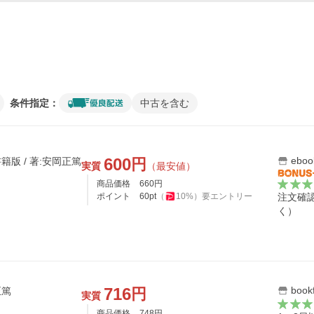
条件指定：
中古を含む
600
ebo
円
版 / 著:安岡正篤
実質
（最安値）
商品価格
660
円
ポイント
60
pt
（
10
%）
要エントリー
注文確
く）
716
boo
円
正篤
実質
商品価格
748
円