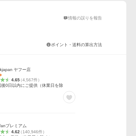
情報の誤りを報告
ポイント・送料の算出方法
okjapan ヤフー店
4.65
（
4,567
件
）
認後0日以内にご提供（休業日を除
kfanプレミアム
4.62
（
140,946
件
）