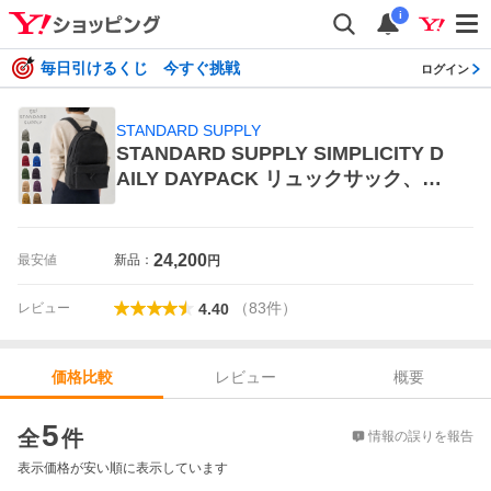
i
毎日引けるくじ 今すぐ挑戦
ログイン
STANDARD SUPPLY
STANDARD SUPPLY SIMPLICITY D
AILY DAYPACK リュックサック、デ
イパック
24,200
最安値
新品：
円
（
83
件
）
レビュー
4.40
レビュー
概要
価格比較
価格比較
5
全
件
情報の誤りを報告
表示価格が安い順に表示しています