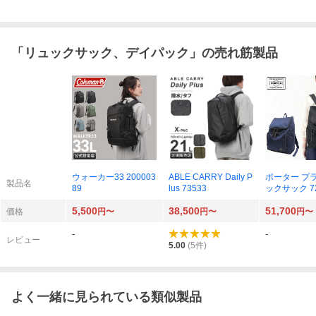
「
リュックサック、デイパック
」の売れ筋製品
ウォーカー33 200003
ABLE CARRY Daily P
ポーター プ
製品名
89
lus 73533
ックサック 72
3
5,500
38,500
51,700
価格
円〜
円〜
円〜
-
-
レビュー
5.00
(
5
件)
よく一緒に見られている類似製品