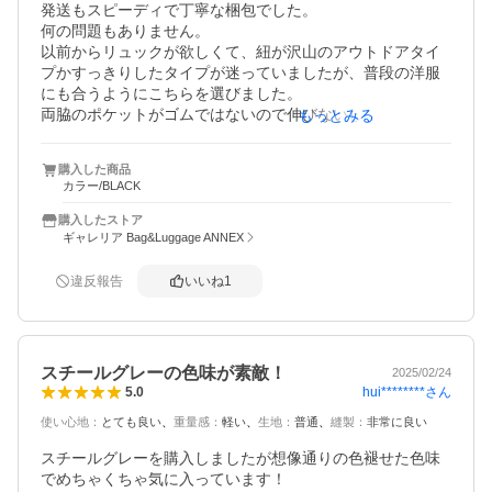
発送もスピーディで丁寧な梱包でした。

何の問題もありません。

以前からリュックが欲しくて、紐が沢山のアウトドアタイ
プかすっきりしたタイプが迷っていましたが、普段の洋服
にも合うようにこちらを選びました。

両脇のポケットがゴムではないので伸びないし、片方には
もっとみる
マジックテープが付いていて物が落ちない、内ポケットも
便利です。

購入した商品
もう少し使い込んでクタッといい感じになじんでくれるの
カラー/BLACK
購入したストア
ギャレリア Bag&Luggage ANNEX
違反報告
いいね
1
スチールグレーの色味が素敵！
2025/02/24
hui********
さん
5.0
使い心地
：
とても良い
重量感
：
軽い
生地
：
普通
縫製
：
非常に良い
スチールグレーを購入しましたが想像通りの色褪せた色味
でめちゃくちゃ気に入っています！
