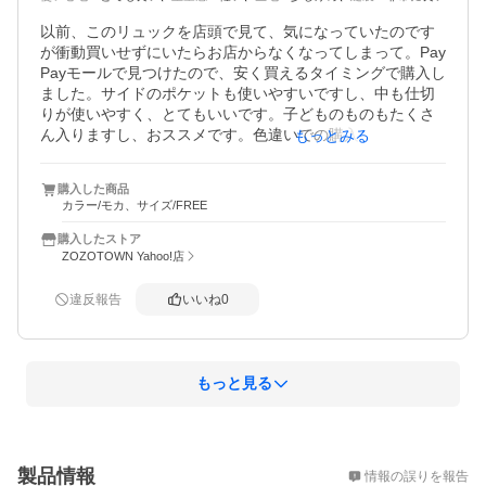
以前、このリュックを店頭で見て、気になっていたのです
が衝動買いせずにいたらお店からなくなってしまって。Pay
Payモールで見つけたので、安く買えるタイミングで購入し
ました。サイドのポケットも使いやすいですし、中も仕切
りが使いやすく、とてもいいです。子どものものもたくさ
ん入りますし、おススメです。色違いでの購入も検討して
もっとみる
います。
購入した商品
カラー/モカ、サイズ/FREE
購入したストア
ZOZOTOWN Yahoo!店
違反報告
いいね
0
もっと見る
概要
製品情報
情報の誤りを報告