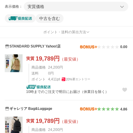
実質価格
表示価格：
中古を含む
ポイント・送料の算出方法
STANDARD SUPPLY Yahoo!店
0.00
19,789
円
実質
（最安値）
商品価格
24,200
円
送料
0
円
ポイント
4,411
pt
20
%
要エントリー
10時までのご注文で明日にお届け（休業日を除く）
ギャレリア Bag&Luggage
4.86
19,789
円
実質
（最安値）
商品価格
24,200
円