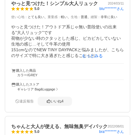
やっと見つけた！シンプル大人リュック
2024/03/11
blu********
さん
5.0
使い心地
：
とても良い
重量感
：
軽い
生地
：
普通
縫製
：
非常に良い
やっと見つけた！アウトドア系じゃ無い普段使いの出来
る"大人リュック"です

荷物が少ない時のクタッとした感じ、ピカピカしていない
生地の感じ…そして牛革の使用

151cmなのでNEW TINY DAYPACKと悩みましたが、こちら
のサイズで特に大き過ぎたと感じることも無く満足してい
もっとみる
ます

購入した商品
ただ他の方のレビューにもありますが、ファスナーは若干
カラー/GREY
の引っ掛かりがありますね

リアル店舗でチェックした際はスムーズだったので使って
購入したストア
いるうちに馴染んでくるのかもです
ギャレリア Bag&Luggage
違反報告
いいね
4
ちゃんと大人が使える、無味無臭デイパック
2022/08/01
bra********
さん
5.0