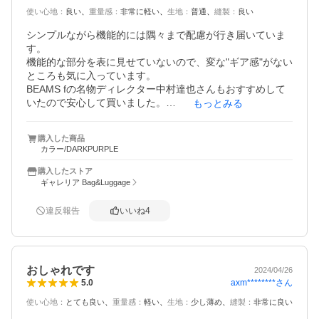
使い心地
：
良い
重量感
：
非常に軽い
生地
：
普通
縫製
：
良い
シンプルながら機能的には隅々まで配慮が行き届いていま
す。

機能的な部分を表に見せていないので、変な"ギア感"がない
ところも気に入っています。

BEAMS fの名物ディレクター中村達也さんもおすすめして
いたので安心して買いました。

もっとみる
ロクヨンクロスもいい感じです。

耐久性を追求したブランドはバリスティックナイロンに行
購入した商品
きがちなのですが、このロクヨンだとちゃんと丈夫なうえ
カラー/DARKPURPLE
に滑らか。なので服を痛めません。

ニットを着ることが多い私には最適です。
購入したストア
ギャレリア Bag&Luggage
違反報告
いいね
4
おしゃれです
2024/04/26
axm********
さん
5.0
使い心地
：
とても良い
重量感
：
軽い
生地
：
少し薄め
縫製
：
非常に良い