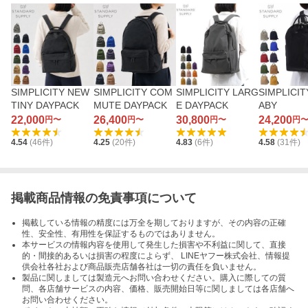
SIMPLICITY NEW
SIMPLICITY COM
SIMPLICITY LARG
SIMPLICIT
TINY DAYPACK
MUTE DAYPACK
E DAYPACK
ABY
22,000
26,400
30,800
24,200
円〜
円〜
円〜
円
4.54
(
46
件)
4.25
(
20
件)
4.83
(
6
件)
4.58
(
31
件)
掲載商品情報の免責事項について
掲載している情報の精度には万全を期しておりますが、その内容の正確
性、安全性、有用性を保証するものではありません。
本サービスの情報内容を使用して発生した損害や不利益に関して、直接
的・間接的あるいは損害の程度によらず、 LINEヤフー株式会社、情報提
供会社各社および商品販売店舗各社は一切の責任を負いません。
製品に関しましては製造元へお問い合わせください。購入に際しての質
問、各店舗サービスの内容、価格、販売開始日等に関しましては各店舗へ
お問い合わせください。