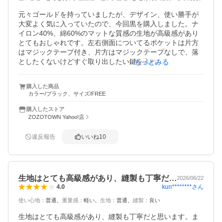
元々ゴールドを持っていましたが、デザイン、使い勝手が
大変よく気に入っていたので、今回黒を購入しました。ナ
イロン40%、綿60%のマットな質感の生地が高級感があり
とてもおしゃれです。左右側面についてるポケットは片方
はマジックテープ付き、片方はマジックテープなしで、落
としたくないけどすぐ取り出したい鍵を入れたり、スマホ
もっとみる
をサッと入れたり、長くない折り畳み傘を入れたりと大変
便利です。

購入した商品
ジッパーはYKKの高級感ラインが使用されているのでムシ
カラー/ブラック、サイズ/FREE
の角が取れており指に当たって痛いようなこともありませ
ん。が、少しスライダーの滑りが硬いです。それがまった
購入したストア
く問題にならないくらい気に入っています。
ZOZOTOWN Yahoo!店
違反報告
いいね
10
生地はとても高級感があり、縫製も丁寧だ…
2026/06/22
kun********
さん
4.0
使い心地
：
普通
重量感
：
軽い
生地
：
普通
縫製
：
良い
生地はとても高級感があり、縫製も丁寧だと思います。ま