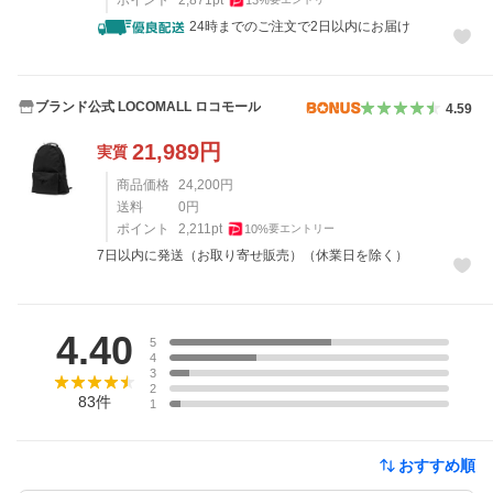
24時までのご注文で2日以内にお届け
ブランド公式 LOCOMALL ロコモール
4.59
21,989
円
実質
商品価格
24,200
円
送料
0
円
ポイント
2,211
pt
10
%
要エントリー
7日以内に発送（お取り寄せ販売）（休業日を除く）
レビュー
4.40
5
4
3
2
83
件
1
おすすめ順