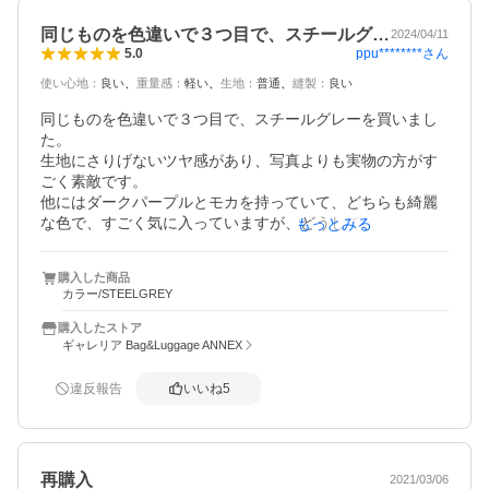
同じものを色違いで３つ目で、スチールグ…
2024/04/11
ppu********
さん
5.0
使い心地
：
良い
重量感
：
軽い
生地
：
普通
縫製
：
良い
同じものを色違いで３つ目で、スチールグレーを買いまし
た。

生地にさりげないツヤ感があり、写真よりも実物の方がす
ごく素敵です。

他にはダークパープルとモカを持っていて、どちらも綺麗
な色で、すごく気に入っていますが、どうしても合わない
もっとみる
服のときがあるので、色んな色に合わせやすそうなスチー
ルグレーも追加しました。深みがあり本当にほんのりです
購入した商品
がカーキのニュアンスもあり、素敵な色で、とても気に入
カラー/STEELGREY
りました！

このワンサイズ下のニュータイニーデイパックも持ってい
購入したストア
ますが、デイリーデイパックの方がショルダーパットが厚
ギャレリア Bag&Luggage ANNEX
いので背負い心地が良く、容量も過不足なく、私はおすす
めです。

違反報告
いいね
5
ニュータイニーとは結構容量の差を感じます。

150cm前半で痩せ型ですが、見た目も大きすぎることない
です。

1つだけ、ファスナーにかぶさっている部分の布は、そのま
再購入
2021/03/06