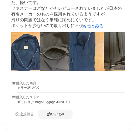
た、軽いです。

ファスナーはどなたかもレビューされていましたが日本の
有名メーカーのものを採用されているようですが

滑りの問題ではなく単純に閉めにくいです。

ポケットが少ないので取り出しに不便かな…と思います。
もっとみる
できればこのサイズにもペットボトルポケットなどやポケ
ットなど中にもあるとありがたいです。また、カラビナが
外についているとイヤホンケースなど取り付けられるので
さらにいいかと思います。

とはいえ、片肩に背負った時のフォルム、飽きのこないデ
ザインは良いなと思っています。
購入した商品
カラー/BLACK
購入したストア
ギャレリア Bag&Luggage ANNEX
違反報告
いいね
0