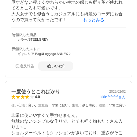
厚すぎない程よくやわらかい生地の感じも所々革が使われ
てるところも可愛いです。

大人女子でも似合うしカジュアルにも綺麗めコーデにも合
うので買って良かったです！

もっとみる
ファスナーの開け締めは生地のやわらかさから片手で開け
締めは難しいですが心に余裕持って開け締めすればなんて
購入した商品
ことはないです。笑
カラー/STEELGREY
購入したストア
ギャレリア Bag&Luggage ANNEX
違反報告
いいね
0
一度使うとこればかり
2025/02/02
kkk********
さん
4.0
使い心地
：
良い
重量感
：
非常に軽い
生地
：
少し薄め
縫製
：
非常に良い
非常に使いやすくて手放せません。

無駄のないシンプルな作りで、とても軽く物もたくさん入
ります。

ショルダーベルトもクッションがきいており、重さがそこ