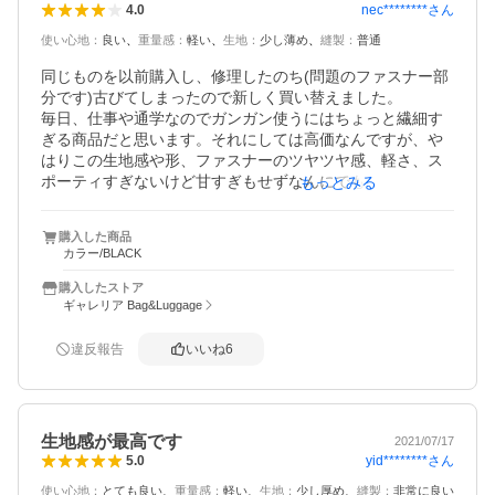
ま開け閉めを続けると折り目がついてしまうのが残念で
nec********
さん
4.0
す。折り目がつくとアイロンをしても戻らないです。私は
使い心地
：
良い
重量感
：
軽い
生地
：
少し薄め
縫製
：
普通
気になるので、折り目がつかないように、めくってから開
けて、閉めてから戻しています。
同じものを以前購入し、修理したのち(問題のファスナー部
分です)古びてしまったので新しく買い替えました。

毎日、仕事や通学なのでガンガン使うにはちょっと繊細す
ぎる商品だと思います。それにしては高価なんですが、や
はりこの生地感や形、ファスナーのツヤツヤ感、軽さ、ス
ポーティすぎないけど甘すぎもせずなんにでも合わせやす
もっとみる
い(女子向けリュックは丸っこかったり、ポッケがなさすぎ
たり、形が野暮ったいものが多い)、など総合的に考えてこ
購入した商品
ういったリュックが他にないので、散々悩んだ末再購入し
カラー/BLACK
ました。

いまは休日用として使ってます。とにかく軽いので気軽に
購入したストア
使えるのがいいところ。

ギャレリア Bag&Luggage
ガシガシ使いたい人は、重くなってもコーデュラナイロン
とかの商品を買った方がいいと思います。　
違反報告
いいね
6
生地感が最高です
2021/07/17
yid********
さん
5.0
使い心地
：
とても良い
重量感
：
軽い
生地
：
少し厚め
縫製
：
非常に良い