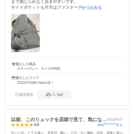
まで感じられなく歩きやすいです。

サイドポケットも片方はファスナーテープが付いているの
もっとみる
で安心感があります。

欲を言えば、ファスナーの引っかかりが時々感じられるの
で、もう少し開け閉めがスムーズだったらいいなと思いま
す。
購入した商品
カラー/グレー、サイズ/FREE
購入したストア
ZOZOTOWN Yahoo!店
違反報告
いいね
2
以前、このリュックを店頭で見て、気にな…
2022/04/17
azu********
さん
5.0
使い心地
：
とても良い
重量感
：
軽い
生地
：
少し厚め
縫製
：
非常に良い