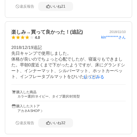
コスパを考えたら、まずまずの商品だと思います。説明文
章などを詳しく見ずに購入した為、同色を同時購入すると
違反報告
いいね
21
連結できるようファスナー位置が左右異なる対応に気がつ
きませんでしたが、色違いでも左右異なるファスナーセッ
トで送られてきました。色違いなので連結できるかどうか
試したところちゃんと連結出来ました。
楽しみ→買って良かった！(追記)
2018/11/10
kin********
さん
4.0
2018/12/19追記

先日キャンプで使用しました。

体格が良いのでちょっと心配でしたが、寝返りもできまし
た。早朝0度近くまで下がったようですが、床にグランドシ
ート、インナーマット、シルバーマット、ホットカーペッ
ト、インフレータブルマットをひいた上で使用し、問題な
もっとみる
く朝までぐっすりでした。薄手のルームウエアで寝ました
が軽く寝汗をかいていました。

購入した商品
また1月に冬キャンをしますので、大活躍してくれそうで
カラー選択/ネイビー、タイプ選択/封筒型
す。

購入したストア
ただやっぱり収納が大変…1回空気抜きの為に丸め、再度き
アカネA SHOP
つく丸めなおしてもなかなかうまくできませんでした。撤
収作業でこれが一番しんどかったです(汗

違反報告
いいね
32
------------------

冬キャンプに向けて購入しました。
