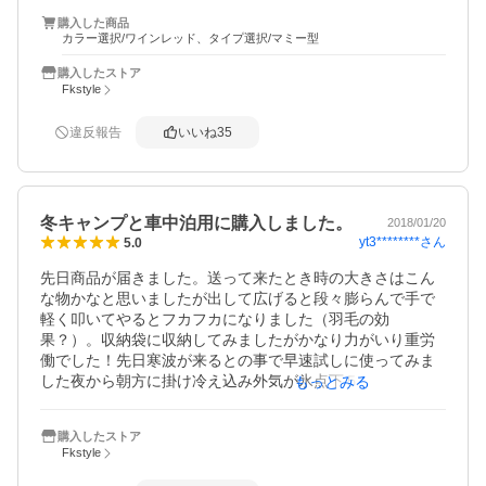
開きで普段から右横向きなって寝る私にはただでさえ反対
購入した商品
側になるのですが、左横を向いて利き手の右手でファスナ
カラー選択/ワインレッド、タイプ選択/マミー型
ーを操作するとほぼ必ず布地を噛んでしまうし、摘み部分
が小さいせいで摘みにくく、なかなかスムーズな開閉がで
購入したストア
きません。齢のせいで夜中に尿意を覚えてすぐトイレに行
Fkstyle
きたい時、このファスナーにはかなりイラつきました。フ
ァスナーを天井向きにして使ってもみましたがあまりしっ
違反報告
いいね
35
くりせず、今はファスナーは半開きにして上半身は生地に
包まるようにして寝ています。それでも十分温かですが、
封筒型と違いマミー型は連結させる用途では選ばないと思
うので、ファスナーは是非センター開きに改善してほしい
冬キャンプと車中泊用に購入しました。
2018/01/20
です。あと収納は他のレビューにもあるように結構力ずく
yt3********
さん
5.0
になります。
先日商品が届きました。送って来たとき時の大きさはこん
な物かなと思いましたが出して広げると段々膨らんで手で
軽く叩いてやるとフカフカになりました（羽毛の効
果？）。収納袋に収納してみましたがかなり力がいり重労
働でした！先日寒波が来るとの事で早速試しに使ってみま
した夜から朝方に掛け冷え込み外気が氷点下５度まで下が
もっとみる
り水道管も凍る程でした、たぶん部屋は０度近く下がった
と思います。ちなみにその時の着用着は肌着無しで薄手の
購入したストア
フリースのパジャマとフリースの上着＋首にタオルを巻き
Fkstyle
靴下は履かずでした。さすがに夜中顔面が冷たく目が覚め
たのですが頭部を絞って寝たところそれから朝まで熟睡で