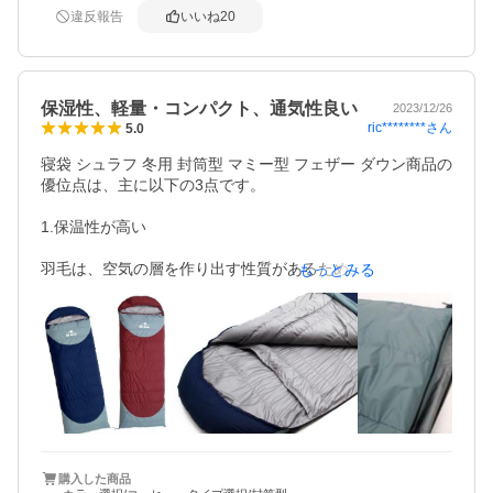
後にはなっていたと考えると、この価格帯、この広告表記
違反報告
いいね
20
としてはだいぶ頑張ってくれた感があります。

ただ、どー考えても「-25℃」ではなく、使用温度の記載が
ないことと、圧縮収納が写真のようになサイズ感にしよう
保湿性、軽量・コンパクト、通気性良い
2023/12/26
とすると先にベルトが千切れる（一本、ぶちぶちーと音を
ric********
さん
5.0
立てたのでもう圧縮は怖くて使えない）の2点から星は４か
な。
寝袋 シュラフ 冬用 封筒型 マミー型 フェザー ダウン商品の
優位点は、主に以下の3点です。

1.保温性が高い

羽毛は、空気の層を作り出す性質があるため、空気を逃が
もっとみる
しにくく、断熱効果が高いです。そのため、ダウン寝袋
は、他の素材の寝袋に比べて保温性に優れています。

2.軽量でコンパクト

ダウンは、フェザーと比べて体積が小さいため、同じ保温
性を確保する場合、フェザーよりもダウンを詰める量が少
なくて済みます。そのため、ダウン寝袋は、フェザー寝袋
に比べて軽量でコンパクトに収納できます。

購入した商品