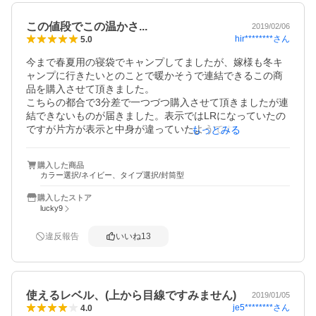
まだ使用していませんが、収納袋から出して広げると少し
この値段でこの温かさ...
2019/02/06
ずつ羽毛が膨らみふかふかになりました。

hir********
さん
5.0
羽毛特有のにおいもしません。

収納がちょっと難しかったですが、慣れれば大丈夫か
今まで春夏用の寝袋でキャンプしてましたが、嫁様も冬キ
な…？

ャンプに行きたいとのことで暖かそうで連結できるこの商
使うのが楽しみです。

品を購入させて頂きました。

使ったらまた追記します。
こちらの都合で3分差で一つづつ購入させて頂きましたが連
結できないものが届きました。表示ではLRになっていたの
ですが片方が表示と中身が違っていたようです。

もっとみる
この旨をストア様に相談したところすぐに片方を連結でき
るものに変えていただきました.....が...今度は個体差からか
購入した商品
0センチほど長さが合わずチャックもおかしなことに（笑）

カラー選択/ネイビー、タイプ選択/封筒型
またまた相談したところストア様の方で連結確認したもの
を送って頂けました...まぁ値段が値段なのででしょうの個
購入したストア
体差はしょうがないとのことでした^^;

lucky9
商品自体はとても暖かく1月に雪国長野で使用しても暖かか
違反報告
いいね
13
ったです♪

匂いはどうしてもダックのがしますがこれはしょうがない
気がします^^;

使えるレベル、(上から目線ですみません)
2019/01/05
なんにせよ対応がとても誠意あり良かったです♪

je5********
さん
4.0