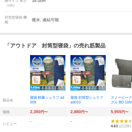
38.0cm
納サイズ 長さ
（cm）
封筒型寝袋 機
撥水, 連結可能
能
「
アウトドア 封筒型寝袋
」の売れ筋製品
寝袋 軽量シュラフ ad
寝袋 封筒型シュラフ
スノーピーク
製品名
009
ad010
グル BD-105
2,350
2,880
5,955
価格
円〜
円〜
円〜
-
-
レビュー
4.63
(
211
件)