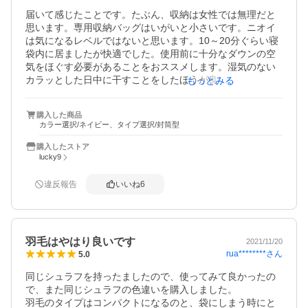
オススメです！
届いて感じたことです。たぶん、収納は女性では無理だと
思います。専用収納バッグはいがいと小さいです。ニオイ
は気になるレベルではないと思います。10～20分ぐらい寝
袋内に居ましたが快適でした。使用前に十分なダウンの空
気をほぐす必要があることをおススメします。湿気のない
カラッとした日中に干すことをしたほうが良いと思いま
もっとみる
す。試していないですが-25はいかがなものかとおもいます
が通常使用は全く問題ないと思います。以前からモンベル
購入した商品
のダウンハガー＃0を愛用してますがイザと言う時、急な使
カラー選択/ネイビー、タイプ選択/封筒型
用時には使えると思います。身長175、体重88のワタシで
すが余裕でした。あえて言えば胸前で両手を組む癖がある
購入したストア
ワタシですが少し窮屈に感じました。

lucky9
２０２２．６追加レビューです。冬どきは名ばかりのダウ
違反報告
いいね
6
ンで全然温かくありません。モンベル比較。

本当に春秋用か、まにあわせようには良いとおもいます
羽毛はやはり良いです
2021/11/20
rua********
さん
5.0
同じシュラフを持ったましたので、使ってみて良かったの
で、また同じシュラフの色違いを購入しました。

羽毛のタイプはコンパクトになるのと、袋にしまう時にと