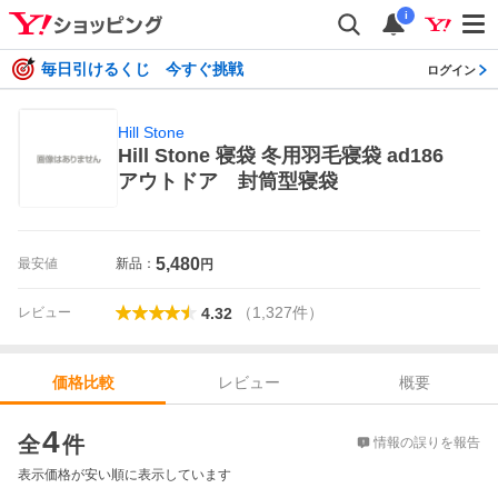
i
毎日引けるくじ 今すぐ挑戦
ログイン
Hill Stone
Hill Stone 寝袋 冬用羽毛寝袋 ad186
アウトドア 封筒型寝袋
5,480
最安値
新品：
円
（
1,327
件
）
レビュー
4.32
レビュー
概要
価格比較
価格比較
4
全
件
情報の誤りを報告
表示価格が安い順に表示しています