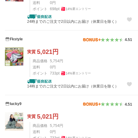
送料
0
円
ポイント
698
pt
14
%
要エントリー
24時までのご注文で2日以内にお届け（休業日を除く）
Fkstyle
4.51
5,021
円
実質
商品価格
5,754
円
送料
0
円
ポイント
733
pt
14
%
要エントリー
14時までのご注文で2日以内にお届け（休業日を除く）
lucky9
4.51
5,021
円
実質
商品価格
5,754
円
送料
0
円
ポイント
733
pt
14
%
要エントリー