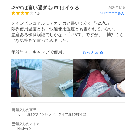
匂いに関してはキャンプに行くとよくする香りです。

-25℃は言い過ぎも0℃はイケる
2024/01/10
これに慣れないならば外で何を使っても気になると思いま
shi********
さん
4.0
す。まだ丸洗いはしてませんがプラズマクラスター脱臭し
ても匂いはとれませんでした。

メインビジュアルにデカデカと書いてある「-25℃」

しかしいい商品いい対応だったため最高評価にさせていた
限界使用温度とも、快適使用温度とも書かれていない。

だきます。

悪意ある優良誤認でしかない「-25℃」ですが、、博打くら
ヤフオクよりここのストアでポイント倍率やプレ値で気を
いな気持ちで買ってみました。

つけて買うべきです。
年始早々、キャンプで使用。

もっとみる
TCタープとTC軍幕テントの2枚重ねの空間の中で、上は長
袖Tシャツとパーカー、下は下着とジョガーと靴下履いたま
ま。。

いざ、消灯。

幅にゆとりがあり中で寝返りやうつ伏せにもなれる。これ
はイイ。

中にあるスマホポケットやらはiPhone14でピッチピチサイ
ズな感じで「これ、イル？」な感じ。

購入した商品
カラー選択/ワインレッド、タイプ選択/封筒型
そして、寝返り時などに時折寒いな、と感じることはあっ
購入したストア
たものの、結果的に朝までぐっすりでした。

Fkstyle
朝7時、タープには霜が凍りついていた事から外気温0℃前