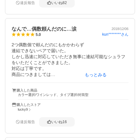
違反報告
いいね
82
きました。思ったより暖かいのにびっくりです。これも羽
毛の効果でしょうか？他の方のレビューで獣臭いと書かれ
てましたが私的にはさ程気になりません（個人差があるの
で）安価で大変良い物が購入できました。また、もう一つ
なんで…偶数頼んだのに…涙
の購入ポイントは連結できる事です。最初はファスナー部
2018/12/06
kun********
さん
5.0
の取扱が分からず（不具合も有り）スタッフの方にメール
で事情を伝えるとすぐに対応のメールを頂き無事連結でき
2つ偶数個で頼んだのにもかかわらず

るようになりました。冬キャンプ、車中泊が楽しみになり
連結できないペアで届いた。

ました。
しかし迅速に対応していただき無事に連結可能なシュラフ
をいただくことができました。

対応は丁寧です。

商品につきましては

もっとみる
この値段で丸洗いでき中身がダウンなら文句なしです。

部屋で暖房器具なしで使っても暑いくらいです。11月末か
購入した商品
ら12月初めのこと。

カラー選択/ワインレッド、タイプ選択/封筒型
私は人より大きいです。185センチ以上あります。

体重は筋肉質80キロを超えています。

購入したストア
ですがすこしつっかえる感覚はありますが楽に寝返りもで
lucky9
きるし首元までシュラフをかぶることができます。足元は
封筒型のためかなり楽です。私の体格を超えるかたは残念
違反報告
いいね
16
な思いをするだろうなぁ。

レビューにいくつかあったダウンが服につく現象はわたし
にもありました。どこからか分かりませんが、、
