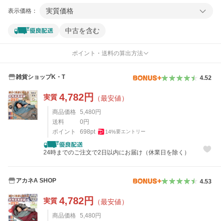
実質価格
表示価格：
中古を含む
ポイント・送料の算出方法
雑貨ショップK・T
4.52
4,782
円
実質
（最安値）
商品価格
5,480
円
送料
0
円
ポイント
698
pt
14
%
要エントリー
24時までのご注文で2日以内にお届け（休業日を除く）
アカネA SHOP
4.53
4,782
円
実質
（最安値）
商品価格
5,480
円