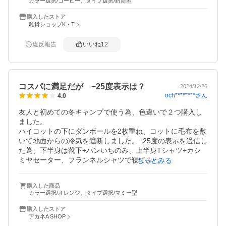
カラー選択/コーヒー、タイプ選択/封筒型
3.通気性が良い

購入したストア
羽毛は、通気性が良いため、寝袋内を蒸れさせにくく、快
雑貨ショップK・T
適に眠ることができます。

具体的には、-10℃以下の気温でも暖かく過ごせる商品や、
違反報告
いいね
12
-20℃以下の極寒地でも使用できる商品など、さまざまな商
品が販売されています。

また、封筒型とマミー型の2種類の形状があり、封筒型は寝
コスパに満足だが −25度表示は？
2024/12/26
返りがしやすい、マミー型は保温性が高いなどの特徴があ
och********
さん
4.0
ります。

友人と初めての冬キャンプで使う為、色違いで２つ購入し
ただし、ダウン寝袋は、フェザー寝袋に比べて高価な傾向
ました。

があります。また、羽毛は湿気に弱いため、雨や雪の日は
ハイコットの下にダンボールを2枚重ね、コットに毛布を敷
いて地面からの冷気を遮断しました。−25度の表示を過信し
た為、下半身は靴下+パンいちのみ、上半身Tシャツ+カシ
ミヤセーター、フランネルシャツで寝てみたところ暖かく
もっとみる
快適だったのは気温が氷点下に下がる前まで、ちゃんとヅ
ボンを履いて寝れば良かったと後悔。暖かい服を上下に着
購入した商品
こんで寝ていた友人は何とか寝れていたのでこれからは過
カラー選択/オレンジ、タイプ選択/マミー型
信しないようにします。それでも−25度には耐えられないか
な…

購入したストア
シュラフを入れる時、袋がキツキツでなので大変でした。
アカネA SHOP