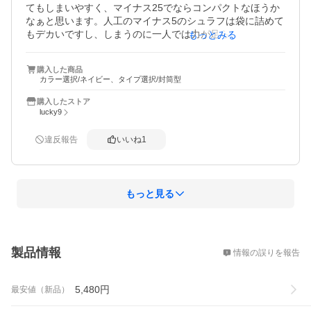
てもしまいやすく、マイナス25でならコンパクトなほうか
なぁと思います。人工のマイナス5のシュラフは袋に詰めて
もデカいですし、しまうのに一人では力が足らなくてしま
もっとみる
えないのが、こちらの羽毛のはなんとか一人でも袋にしま
えます。羽毛のシュラフはとても高いので、手が出るこの
購入した商品
シュラフにしてますが、コスパからするとお得感なシュラ
カラー選択/ネイビー、タイプ選択/封筒型
フです。

マイナス３で、全く寒さなくとても暖かくぐっすり眠れま
購入したストア
した。

lucky9
人工タイプのマイナス5のは、マイナス３では朝方前には寒
くて目が冷めてたので、、、。また、こちらのマイナス25
違反報告
いいね
1
を購入しました。冬はマイナス25で丁度良いのかもしれま
せんね。

同じ色違いが2つになり、次回は暖かくぐっすり寝れると思
われます。
もっと見る
概要
製品情報
情報の誤りを報告
5,480
円
最安値（新品）