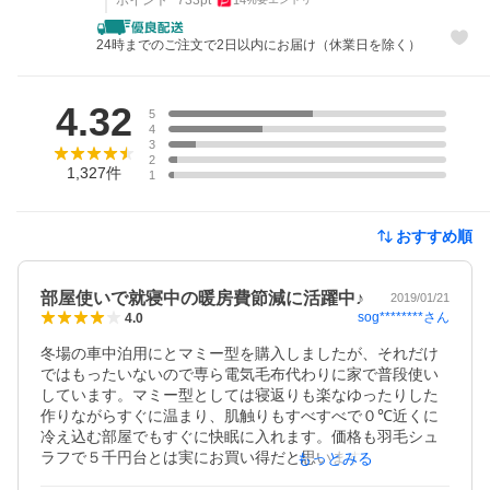
24時までのご注文で2日以内にお届け（休業日を除く）
レビュー
4.32
5
4
3
2
1,327
件
1
おすすめ順
部屋使いで就寝中の暖房費節減に活躍中♪
2019/01/21
sog********
さん
4.0
冬場の車中泊用にとマミー型を購入しましたが、それだけ
ではもったいないので専ら電気毛布代わりに家で普段使い
しています。マミー型としては寝返りも楽なゆったりした
作りながらすぐに温まり、肌触りもすべすべで０℃近くに
冷え込む部屋でもすぐに快眠に入れます。価格も羽毛シュ
ラフで５千円台とは実にお買い得だと思います。ただ唯一
もっとみる
の不満はサイドファスナーが扱いにくい点。届いたのは左