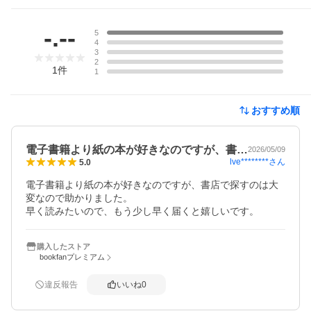
レビュー
-.--
5
4
3
2
1
件
1
おすすめ順
電子書籍より紙の本が好きなのですが、書…
2026/05/09
lve********
さん
5.0
電子書籍より紙の本が好きなのですが、書店で探すのは大
変なので助かりました。

早く読みたいので、もう少し早く届くと嬉しいです。
購入したストア
bookfanプレミアム
違反報告
いいね
0