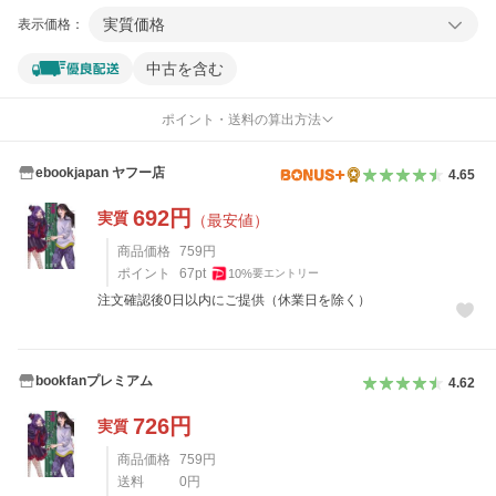
実質価格
表示価格：
中古を含む
ポイント・送料の算出方法
ebookjapan ヤフー店
4.65
692
円
実質
（最安値）
商品価格
759
円
ポイント
67
pt
10
%
要エントリー
注文確認後0日以内にご提供（休業日を除く）
bookfanプレミアム
4.62
726
円
実質
商品価格
759
円
送料
0
円