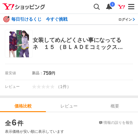
i
毎日引けるくじ 今すぐ挑戦
ログイン
女装してめんどくさい事になってる
ネ １５ （ＢＬＡＤＥコミックス
ｐｉｘｉｖシリーズ） とおる コミッ
クその他
759
最安値
新品：
円
（
1
件
）
レビュー
レビュー
概要
価格比較
価格比較
6
全
件
情報の誤りを報告
表示価格が安い順に表示しています