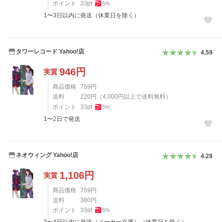
ポイント
33
pt
5
%
1〜3日以内に発送（休業日を除く）
タワーレコード Yahoo!店
4.59
946
円
実質
商品価格
759
円
送料
220
円
（
4,000
円以上で送料無料）
ポイント
33
pt
5
%
1〜2日で発送
ネオウィング Yahoo!店
4.28
1,106
円
実質
商品価格
759
円
送料
380
円
ポイント
33
pt
5
%