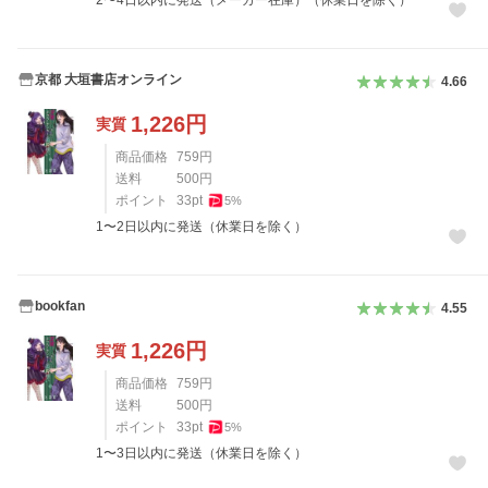
2〜4日以内に発送（メーカー在庫）（休業日を除く）
京都 大垣書店オンライン
4.66
1,226
円
実質
商品価格
759
円
送料
500
円
ポイント
33
pt
5
%
1〜2日以内に発送（休業日を除く）
bookfan
4.55
1,226
円
実質
商品価格
759
円
送料
500
円
ポイント
33
pt
5
%
1〜3日以内に発送（休業日を除く）