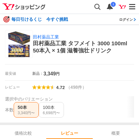
i
毎日引けるくじ 今すぐ挑戦
ログイン
田村薬品工業
田村薬品工業 タフメイト 3000 100ml
50本入 × 1個 滋養強壮ドリンク
3,349
最安値
新品：
円
（
498
件
）
レビュー
4.72
選択中のバリエーション
50本
100本
本数
3,340
円〜
6,698
円〜
価格比較
概要
レビュー