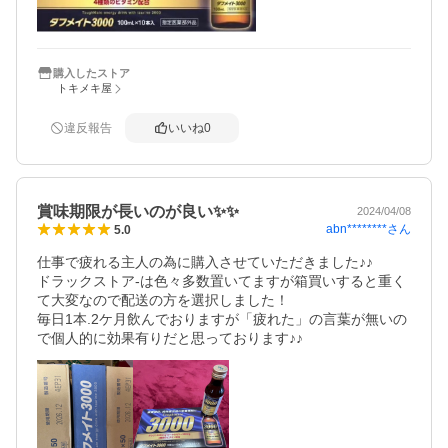
購入したストア
トキメキ屋
違反報告
いいね
0
賞味期限が長いのが良い✨✨
2024/04/08
abn********
さん
5.0
仕事で疲れる主人の為に購入させていただきました♪♪  

ドラックストア-は色々多数置いてますが箱買いすると重く
て大変なので配送の方を選択しました！

毎日1本.2ケ月飲んでおりますが「疲れた」の言葉が無いの
で個人的に効果有りだと思っております♪♪  