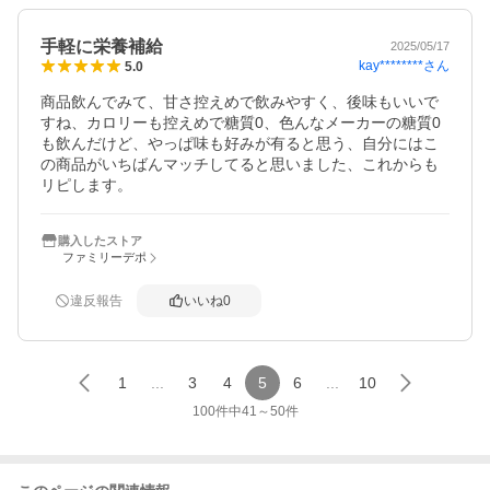
手軽に栄養補給
2025/05/17
kay********
さん
5.0
商品飲んでみて、甘さ控えめで飲みやすく、後味もいいで
すね、カロリーも控えめで糖質0、色んなメーカーの糖質0
も飲んだけど、やっぱ味も好みが有ると思う、自分にはこ
の商品がいちばんマッチしてると思いました、これからも
リピします。
購入したストア
ファミリーデポ
違反報告
いいね
0
1
...
3
4
5
6
...
10
100
件中
41
～
50
件