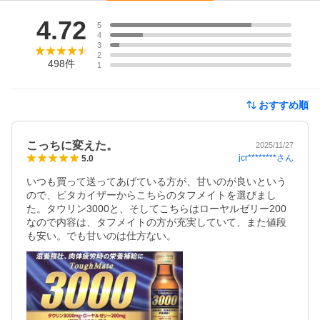
レビュー
4.72
5
4
3
2
498
件
1
おすすめ順
こっちに変えた。
2025/11/27
jcr********
さん
5.0
いつも買って送ってあげている方が、甘いのが良いという
ので、ビタカイザーからこちらのタフメイトを選びまし
た。タウリン3000と、そしてこちらはローヤルゼリー200
なので内容は、タフメイトの方が充実していて、また値段
も安い。でも甘いのは仕方ない。