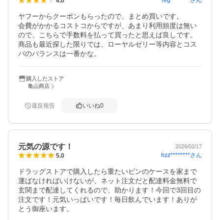
reg********
さん
4.0
ヤフーからクーポンもらったので、まとめ買いです。

会費がかかるコストコからですが、あまり利用頻度は無い
ので、こちらで手数料を払って買ったと思えば良しです。

商品も最近探した限りでは、ローヤルゼリー等内容とコス
パのバランスは一番かな。
購入したストア
亀山商店
違反報告
いいね
0
元気の源です！
2026/02/17
hzz********
さん
5.0
ドラッグストアで購入したら重たいビンのケースを家まで
運ばなければいけないが、ネット注文だと配達料金無料で
玄関まで配達してくれるので、助かります！今回で3回目の
注文です！元気いっぱいです！毎日飲んでいます！ありが
とう御座います。