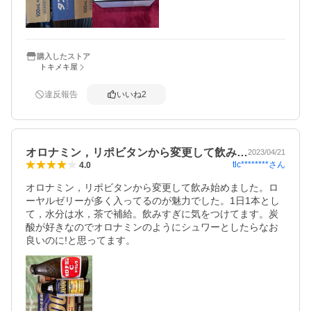
購入したストア
トキメキ屋
違反報告
いいね
2
オロナミン，リポビタンから変更して飲み…
2023/04/21
tlc********
さん
4.0
オロナミン，リポビタンから変更して飲み始めました。ロ
ーヤルゼリーが多く入ってるのが魅力でした。1日1本とし
て，水分は水，茶で補給。飲みすぎに気をつけてます。炭
酸が好きなのでオロナミンのようにシュワーとしたらなお
良いのに!と思ってます。