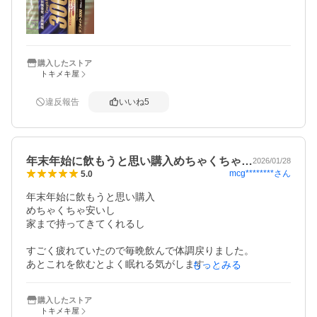
購入したストア
トキメキ屋
違反報告
いいね
5
年末年始に飲もうと思い購入めちゃくちゃ…
2026/01/28
mcg********
さん
5.0
年末年始に飲もうと思い購入

めちゃくちゃ安いし

家まで持ってきてくれるし

すごく疲れていたので毎晩飲んで体調戻りました。

あとこれを飲むとよく眠れる気がします。

もっとみる
栄養ドリンクの決め手はタウリンだと思っているので

購入したストア
信じてまたリピしたいと思ってます
トキメキ屋