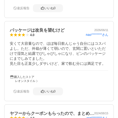
違反報告
いいね
0
パッケージは改良を望むけど
2026/06/11
nao********
さん
4.0
安くて大容量なので、ほぼ毎日飲んじゃう自分にはコスパ
よし。ただ、外箱が薄くて弱いので、玄関に置いといただ
けで湿気と結露でびしゃびしゃになり、ビンのパッケージ
にまでしみてました。

見た目も正直少しダサいけど、家で飲む分には満足です。
購入したストア
レオンスタイル
違反報告
いいね
0
ヤフーからクーポンもらったので、まとめ…
2024/08/15