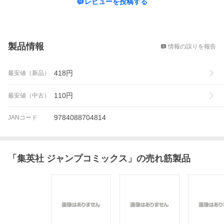
レビューを投稿する
概要
製品情報
情報の誤りを報告
418
円
最安値（新品）
110
円
最安値（中古）
9784088704814
JANコード
「
集英社 ジャンプコミックス
」の売れ筋製品