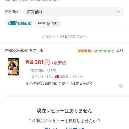
実質価格
表示価格：
中古を含む
ポイント・送料の算出方法
ebookjapan ヤフー店
4.65
381
円
実質
（最安値）
商品価格
418
円
ポイント
37
pt
10
%
要エントリー
注文確認後0日以内にご提供（休業日を除く）
レビュー
現在レビューはありません
この製品のレビューを投稿しませんか？