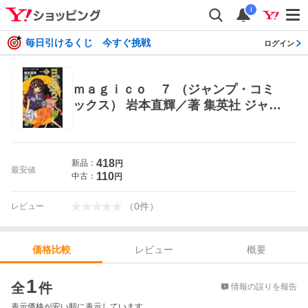
i
毎日引けるくじ 今すぐ挑戦
ログイン
ｍａｇｉｃｏ ７ （ジャンプ・コミ
ックス） 岩本直輝／著 集英社 ジャン
プコミックス
418
新品：
円
最安値
110
中古：
円
（
0
件
）
レビュー
レビュー
概要
価格比較
価格比較
1
全
件
情報の誤りを報告
表示価格が安い順に表示しています