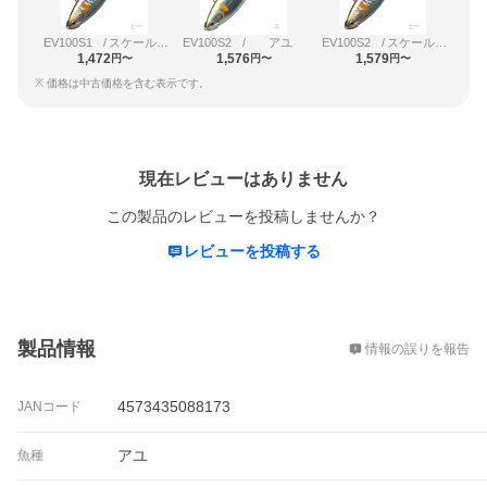
EV100S1
/
スケールアユ
EV100S2
/
アユ
EV100S2
/
スケールアユ
1,472
1,576
1,579
円〜
円〜
円〜
※ 価格は中古価格を含む表示です。
レビュー
現在レビューはありません
この製品のレビューを投稿しませんか？
レビューを投稿する
概要
製品情報
情報の誤りを報告
4573435088173
JANコード
アユ
魚種