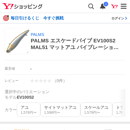
i
毎日引けるくじ 今すぐ挑戦
ログイン
PALMS
PALMS エスケードバイブ EV100S2
MAL51 マットアユ バイブレーション
ルアー
-
最安値
（
0
件
）
レビュー
選択中のバリエーション
モデル
EV100S2
アユ
サイトマットアユ
スケールアユ
トラン
カラー
1,576
円〜
1,598
円〜
1,579
円〜
1,765
円