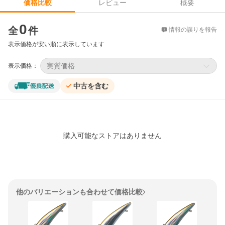
レビュー
概要
価格比較
価格比較
0
全
件
情報の誤りを報告
表示価格が安い順に表示しています
実質価格
表示価格：
中古を含む
購入可能なストアはありません
他のバリエーションも合わせて価格比較