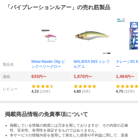
「
バイブレーションルアー
」の売れ筋製品
Metal Master 28g ピ
MALIERA 68S トレフ
ナレージ65 #
製品名
ンクベリーグロー
ルアユ
ー
633
1,870
1,464
価格
円〜
円〜
円〜
レビュー
4.33
(
15
件)
4.80
(
5
件)
4.75
(
32
件)
掲載商品情報の免責事項について
掲載している情報の精度には万全を期しておりますが、その内容の正確
性、安全性、有用性を保証するものではありません。
本サービスの情報内容を使用して発生した損害や不利益に関して、直接