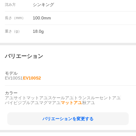
シンキング
沈み方
100.0mm
長さ（mm）
18.0g
重さ（g）
バリエーション
モデル
EV100S1
EV100S2
カラー
アユ
サイトマットアユ
スケールアユ
トランスルーセントアユ
バイビジブルアユ
マグマアユ
マットアユ
秋アユ
バリエーションを変更する