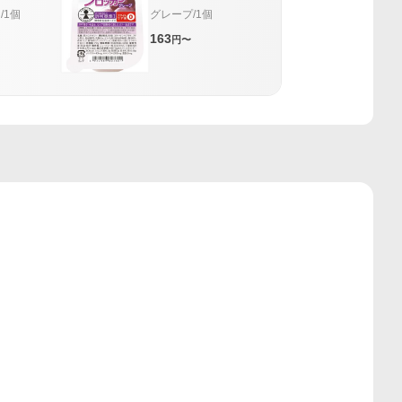
/1個
グレープ/1個
163
円〜