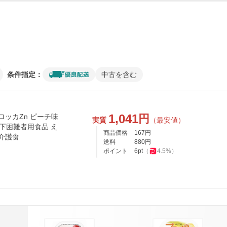
条件指定：
中古を含む
1,041
円
ロッカZn ピーチ味
実質
（最安値）
ん下困難者用食品 え
商品価格
167
円
介護食
送料
880
円
ポイント
6
pt
（
4.5
%）