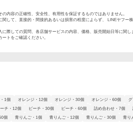
その内容の正確性、安全性、有用性を保証するものではありません。
関して、直接的・間接的あるいは損害の程度によらず、 LINEヤフー
入に際しての質問、各店舗サービスの内容、価格、販売開始日等に関し
カートをご確認ください。
・1個
オレンジ・12個
オレンジ・30個
オレンジ・60個
グ
ーチ・12個
ピーチ・30個
ピーチ・60個
詰め合わせ・7個
60個
青りんご・1個
青りんご・12個
青りんご・30個
青り