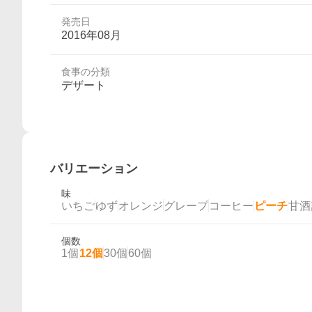
発売日
2016年08月
食事の分類
デザート
バリエーション
味
いちご
ゆず
オレンジ
グレープ
コーヒー
ピーチ
甘酒
個数
1個
12個
30個
60個