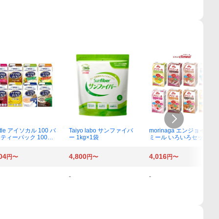
tle アイソカル 100 バ
Taiyo labo サンファイバ
morinaga エンジョイクリ
ティーパック 100ml×
ー 1kg×1袋
ミール いろいろセット 12
本
5ml×24パック
04
4,800
4,016
円〜
円〜
円〜
-
-