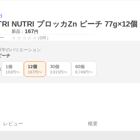
I
TRI NUTRI プロッカZn ピーチ 77g×12
167
新品：
円
ー
（
0
件
）
択中のバリエーション
ピーチ
1個
12個
30個
60個
数
163
円〜
167
円〜
3,915
円〜
8,749
円〜
レビュー
概要