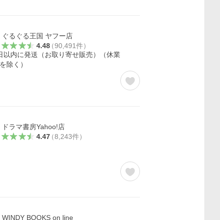
ぐるぐる王国 ヤフー店
4.48
（
90,491
件
）
日以内に発送（お取り寄せ販売）（休業
を除く）
ドラマ書房Yahoo!店
4.47
（
8,243
件
）
WINDY BOOKS on line