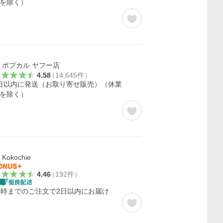
を除く）
ポプカル ヤフー店
4.58
（
14,645
件
）
日以内に発送（お取り寄せ販売）（休業
を除く）
Kokochie
4.46
（
192
件
）
4時までのご注文で2日以内にお届け