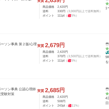
2,639
円
実質
商品価格
2,420
円
1
送料
330
円
（
3,000
円以上で送料無料）
ポイント
111
pt
（
5
%）
2,679
円
ーソン事典 第２版/心理
実質
商品価格
2,420
円
送料
370
円
（
3,500
円以上で送料無料）
9
ポイント
111
pt
（
5
%）
を
2,685
円
ーソン事典 公認心理師
実質
院受験対策
商品価格
2,420
円
4
送料
508
円
日
ポイント
243
pt
（
11
%）