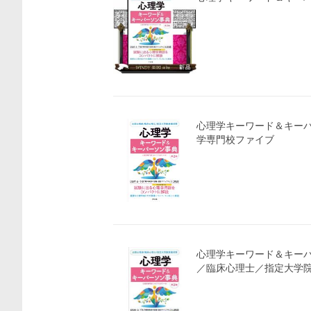
心理学キーワード＆キーパ
学専門校ファイブ
価格比較
心理学キーワード＆キーパ
／臨床心理士／指定大学