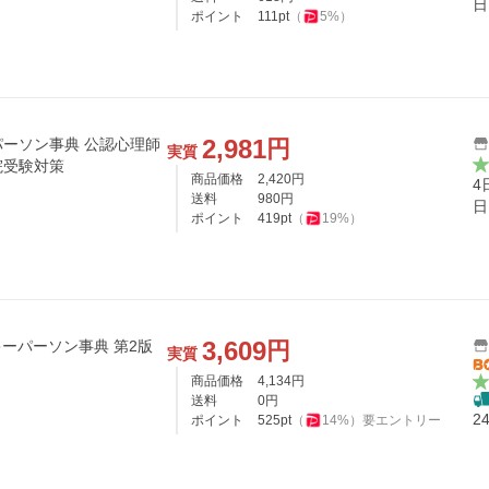
日
ポイント
111
pt
（
5
%）
2,981
円
ーソン事典 公認心理師
実質
院受験対策
商品価格
2,420
円
4
送料
980
円
日
ポイント
419
pt
（
19
%）
3,609
円
キーパーソン事典 第2版
実質
商品価格
4,134
円
送料
0
円
2
ポイント
525
pt
（
14
%）
要エントリー