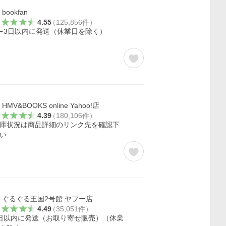
bookfan
4.55
（
125,856
件
）
〜3日以内に発送（休業日を除く）
HMV&BOOKS online Yahoo!店
4.39
（
180,106
件
）
庫状況は商品詳細のリンク先を確認下
い
ぐるぐる王国2号館 ヤフー店
4.49
（
35,051
件
）
日以内に発送（お取り寄せ販売）（休業