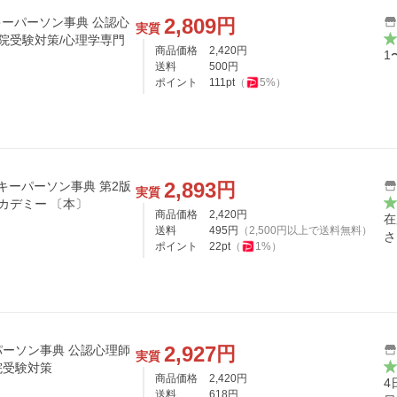
2,809
円
キーパーソン事典 公認心
実質
学院受験対策/心理学専門
商品価格
2,420
円
1
送料
500
円
ポイント
111
pt
（
5
%）
2,893
円
実質
/ 心理学専門校ファイブアカデミー 〔本〕
商品価格
2,420
円
在
送料
495
円
（
2,500
円以上で送料無料）
さ
ポイント
22
pt
（
1
%）
2,927
円
ーソン事典 公認心理師
実質
院受験対策
商品価格
2,420
円
4
送料
618
円