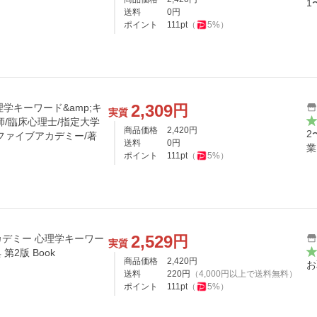
1
送料
0
円
ポイント
111
pt
（
5
%）
2,309
円
理学キーワード&amp;キ
実質
師/臨床心理士/指定大学
商品価格
2,420
円
2
ファイブアカデミー/著
送料
0
円
業
ポイント
111
pt
（
5
%）
2,529
円
デミー 心理学キーワー
実質
第2版 Book
商品価格
2,420
円
お
送料
220
円
（
4,000
円以上で送料無料）
ポイント
111
pt
（
5
%）