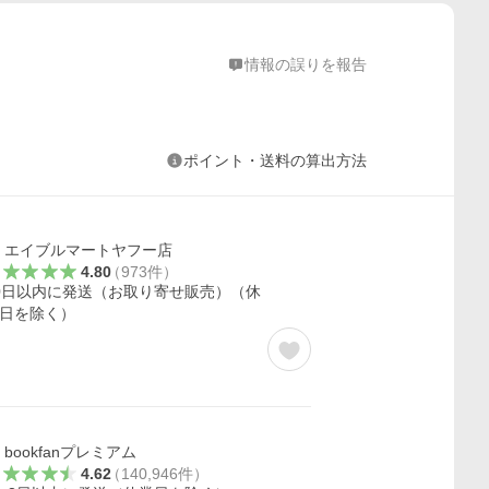
情報の誤りを報告
ポイント・送料の算出方法
エイブルマートヤフー店
4.80
（
973
件
）
0日以内に発送（お取り寄せ販売）（休
日を除く）
bookfanプレミアム
4.62
（
140,946
件
）