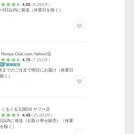
4.55
（
8,092
件
）
〜3日以内に発送（休業日を除く）
Honya Club.com Yahoo!店
4.70
（
7,151
件
）
時までのご注文で明日にお届け（休業日
除く）
ぐるぐる王国DS ヤフー店
4.49
（
25,003
件
）
日以内に発送（お取り寄せ販売）（休業
を除く）