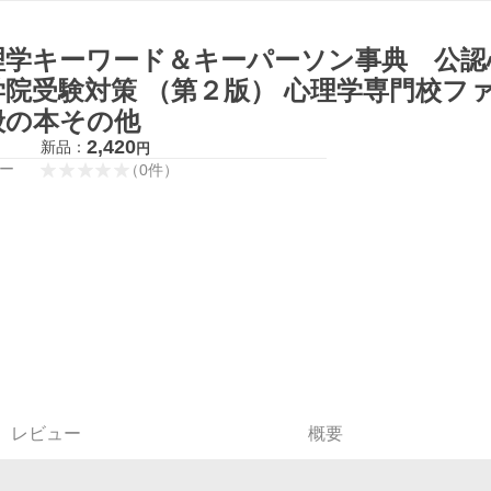
理学キーワード＆キーパーソン事典 公認
学院受験対策 （第２版） 心理学専門校フ
般の本その他
2,420
新品：
円
ー
（
0
件
）
レビュー
概要