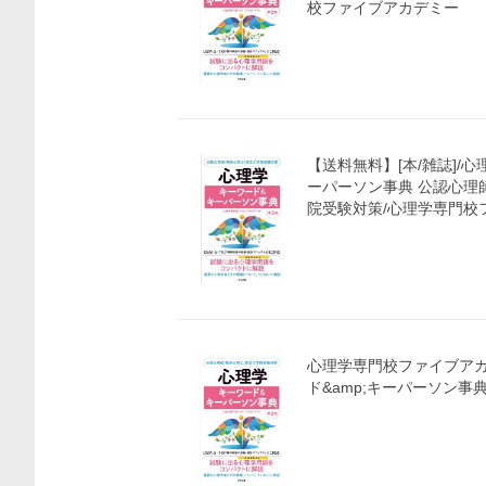
校ファイブアカデミー
【送料無料】[本/雑誌]/心
ーパーソン事典 公認心理
院受験対策/心理学専門校
心理学専門校ファイブアカ
ド&amp;キーパーソン事典 