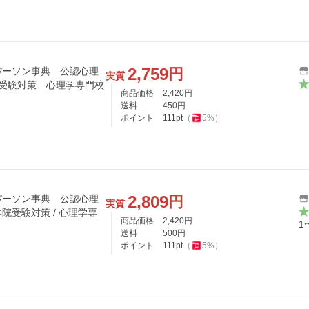
2,759
円
パーソン事典 公認心理
実質
院受験対策 心理学専門校
商品価格
2,420
円
送料
450
円
ポイント
111
pt
（
5
%）
2,809
円
パーソン事典 公認心理
実質
院受験対策 / 心理学専
商品価格
2,420
円
1
送料
500
円
ポイント
111
pt
（
5
%）