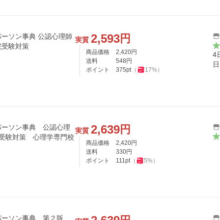
2,593
円
ーソン事典 公認心理師
実質
院受験対策
商品価格
2,420
円
4
送料
548
円
日
ポイント
375
pt
（
17
%）
2,639
円
パーソン事典 公認心理
実質
院受験対策 心理学専門校
商品価格
2,420
円
送料
330
円
ポイント
111
pt
（
5
%）
パーソン事典 第２版