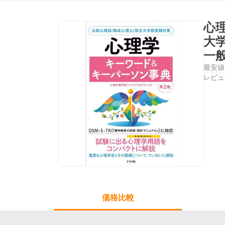
心
大
一
最安値
レビュ
価格比較