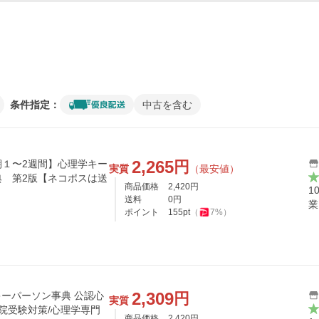
条件指定：
中古を含む
2,265
円
１〜2週間】心理学キー
実質
（最安値）
 第2版【ネコポスは送
商品価格
2,420
円
1
送料
0
円
業
ポイント
155
pt
（
7
%）
2,309
円
キーパーソン事典 公認心
実質
学院受験対策/心理学専門
商品価格
2,420
円