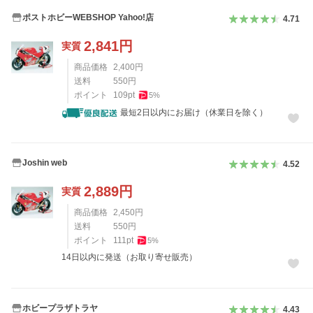
ポストホビーWEBSHOP Yahoo!店
4.71
2,841
円
実質
商品価格
2,400
円
送料
550
円
ポイント
109
pt
5
%
最短2日以内にお届け（休業日を除く）
Joshin web
4.52
2,889
円
実質
商品価格
2,450
円
送料
550
円
ポイント
111
pt
5
%
14日以内に発送（お取り寄せ販売）
ホビープラザトラヤ
4.43