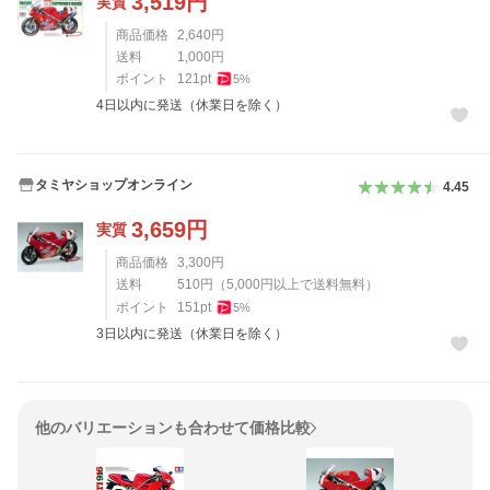
3,519
円
実質
商品価格
2,640
円
送料
1,000
円
ポイント
121
pt
5
%
4日以内に発送（休業日を除く）
タミヤショップオンライン
4.45
3,659
円
実質
商品価格
3,300
円
送料
510
円
（
5,000
円以上で送料無料）
ポイント
151
pt
5
%
3日以内に発送（休業日を除く）
他のバリエーションも合わせて価格比較