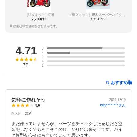
（組立キット）916
（組立キット）888 スーパーバイクレーサー
2,200
2,251
円〜
円〜
※ 価格は中古価格を含む表示です。
レビュー
4.71
5
4
3
2
7
件
1
おすすめ順
気軽に作れそう
2021/12/19
bqy********
さん
4.0
耐久性
：
普通
まだ作っていませんが、パーツをチェックした感じだと塗
装をしなくてもそこそこの仕上がりに出来そうです。バイ
ク模型初心者にも向いていると思います。