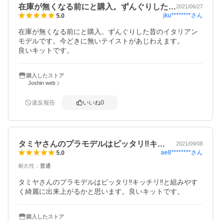
在庫が無くなる前にと購入。ずんぐりした…
2021/06/27
jku********
さん
5.0
在庫が無くなる前にと購入。ずんぐりした昔のイタリアン
モデルです。今どきに無いテイストがあじわえます。

良いキットです。
購入したストア
Joshin web
違反報告
いいね
0
タミヤさんのプラモデルはピッタリ‼️キ…
2021/09/08
ae8********
さん
5.0
耐久性
：
普通
タミヤさんのプラモデルはピッタリ‼️キッチリ‼️と組みやす
く綺麗に出来上がるかと思います。良いキットです。
購入したストア