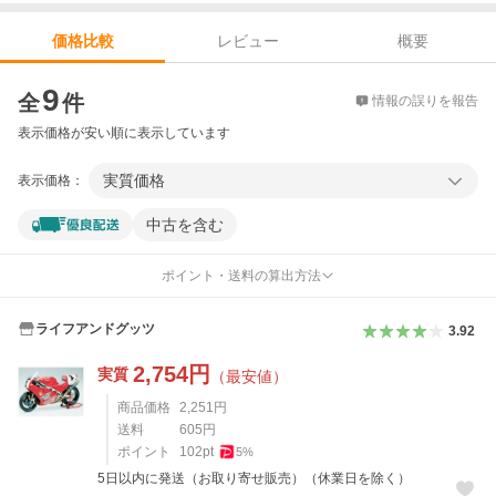
レビュー
概要
価格比較
価格比較
9
全
件
情報の誤りを報告
表示価格が安い順に表示しています
実質価格
表示価格：
中古を含む
ポイント・送料の算出方法
ライフアンドグッツ
3.92
2,754
円
実質
（最安値）
商品価格
2,251
円
送料
605
円
ポイント
102
pt
5
%
5日以内に発送（お取り寄せ販売）（休業日を除く）